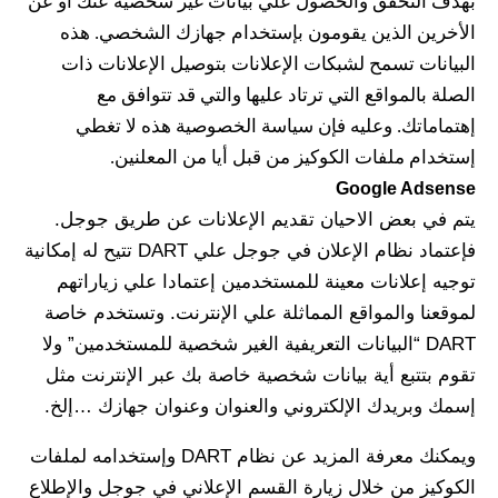
بهدف التحقق والحصول علي بيانات غير شخصية عنك أو عن 
الأخرين الذين يقومون بإستخدام جهازك الشخصي. هذه 
البيانات تسمح لشبكات الإعلانات بتوصيل الإعلانات ذات 
الصلة بالمواقع التي ترتاد عليها والتي قد تتوافق مع 
إهتماماتك. وعليه فإن سياسة الخصوصية هذه لا تغطي 
إستخدام ملفات الكوكيز من قبل أيا من المعلنين. 
Google Adsense
يتم في بعض الاحيان تقديم الإعلانات عن طريق جوجل. 
فإعتماد نظام الإعلان في جوجل علي DART تتيح له إمكانية 
توجيه إعلانات معينة للمستخدمين إعتمادا علي زياراتهم 
لموقعنا والمواقع المماثلة علي الإنترنت. وتستخدم خاصة 
DART “البيانات التعريفية الغير شخصية للمستخدمين” ولا 
تقوم بتتبع أية بيانات شخصية خاصة بك عبر الإنترنت مثل 
إسمك وبريدك الإلكتروني والعنوان وعنوان جهازك …إلخ.
ويمكنك معرفة المزيد عن نظام DART وإستخدامه لملفات 
الكوكيز من خلال زيارة القسم الإعلاني في جوجل والإطلاع 