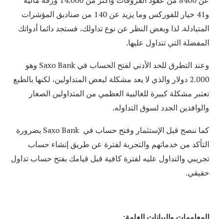
و41 خيار للفوركس وما يزيد عن 140 من صناديق المؤشرات
المتبادلة. لذا وبغض النظر عن نوع تداولك، فستجد دائما أدواتك
المفضلة التي تتداول عليها.
وعند التطرق للحد الأدني لفتح الحساب في
Saxo Bank
وهو
2.000 دولار والذي لا يعد مشكلة لبعض المتداولين، لكنها بالطبع
تعتبر مشكلة كبيرة للغالبية العظمي من المتداولين الصغار
والوافدين الجدد لسوق التداوله.
كما ننصح قبل الإستثمار وفتح حساب في
Saxo Bank
بضرورة
التأكد من خدماتهم والتجربة لفترة عن طريق إنشاء حساب
تجريبي والتداول عليه لفترة كافية قبل قيامك بفتح حساب تداول
حقيقي.
المعلومات والبيانات العامة: