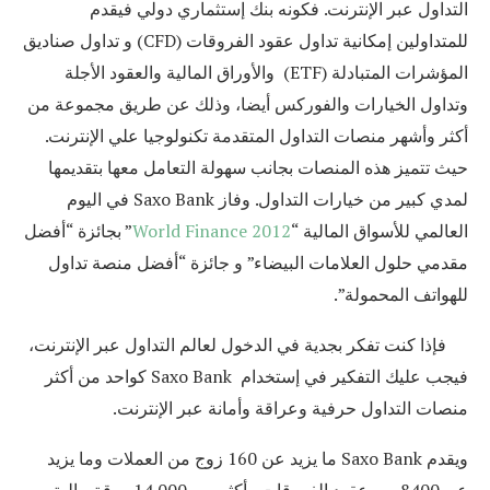
التداول عبر الإنترنت. فكونه بنك إستثماري دولي فيقدم
للمتداولين إمكانية تداول عقود الفروقات (
CFD
) و تداول صناديق
المؤشرات المتبادلة (
ETF
) والأوراق المالية والعقود الأجلة
وتداول الخيارات والفوركس أيضا، وذلك عن طريق مجموعة من
أكثر وأشهر منصات التداول المتقدمة تكنولوجيا علي الإنترنت.
حيث تتميز هذه المنصات بجانب سهولة التعامل معها بتقديمها
لمدي كبير من خيارات التداول. وفاز
Saxo Bank
في اليوم
العالمي للأسواق المالية “
World Finance 2012
” بجائزة “أفضل
مقدمي حلول العلامات البيضاء” و جائزة “أفضل منصة تداول
للهواتف المحمولة”.
فإذا كنت تفكر بجدية في الدخول لعالم التداول عبر الإنترنت،
فيجب عليك التفكير في إستخدام
Saxo Bank
كواحد من أكثر
منصات التداول حرفية وعراقة وأمانة عبر الإنترنت.
ويقدم
Saxo Bank
ما يزيد عن 160 زوج من العملات وما يزيد
عن 8400 من عقود الفروقات وأكثر من 14.000 ورقة مالية