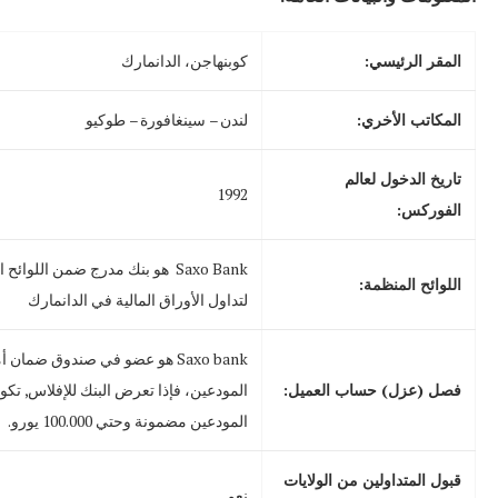
المقر الرئيسي:
كوبنهاجن، الدانمارك
المكاتب الأخري:
لندن – سينغافورة – طوكيو
تاريخ الدخول لعالم
1992
الفوركس:
Saxo Bank هو بنك مدرج ضمن اللوائح
اللوائح المنظمة:
لتداول الأوراق المالية في الدانمارك
Saxo bank هو عضو في صندوق ضمان 
فصل (عزل) حساب العميل:
المودعين، فإذا تعرض البنك للإفلاس, تكو
المودعين مضمونة وحتي 100.000 يورو.
قبول المتداولين من الولايات
نعم