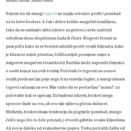
Sljedeći korak: budite realni
Svjesni ste da mnogi
trgovci
ne uspiju ostvarer profit i ponekad
za to krive brokere. A čak i dobre kritike mogu biti izmišljene,
tako da ne uzimajte ništa zdravo za gotovo, i uvke zadržati
određenu dozu skepticizma kada ih čitate. Blogovi i forumi su
puni priča kako su se broekri udružili protiv svojih klijenata, kako
je kliznost uvijek prisutna, tržišta uvijek promjene smjer u
najgorem mogućem trenutku itd. Razliku može napraviti činjenica
o osobi koja je iza ovih tvrdnji. Početnik će trgovati na osnovi
svojih predosjećaja prije nego li na temelju logike; a mnogi iskusni
trgovci računaju na ovo. Nije ratko da se postavljau “mamci” za
početnike koji se upecaju. Da budemo iskreni, brokeri mogu
upozore ljude na ovo, ali ovo nije njihova glavna dužnost.
Međutim, brokeri imaju tendenciju da pogriješe ponekad, mnogo
češće nego što to žele priznati, i stvoriti gubitke svojim klijentima.
Ali ovo je daleko od svakodnevne pojave. Treba potražiti žalbe od