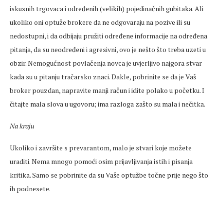
iskusnih trgovaca i određenih (velikih) pojedinačnih gubitaka. Ali
ukoliko oni optuže brokere da ne odgovaraju na pozive ili su
nedostupni, i da odbijaju pružiti određene informacije na određena
pitanja, da su neodređeni i agresivni, ovo je nešto što treba uzeti u
obzir. Nemogućnost povlačenja novca je uvjerljivo najgora stvar
kada su u pitanju tračarsko znaci. Dakle, pobrinite se da je Vaš
broker pouzdan, napravite manji račun i idite polako u početku. I
čitajte mala slova u ugovoru; ima razloga zašto su mala i nečitka.
Na kraju
Ukoliko i završite s prevarantom, malo je stvari koje možete
uraditi. Nema mnogo pomoći osim prijavljivanja istih i pisanja
kritika. Samo se pobrinite da su Vaše optužbe točne prije nego što
ih podnesete.