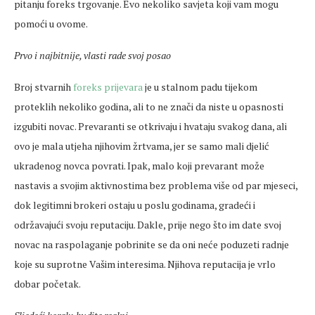
pitanju foreks trgovanje. Evo nekoliko savjeta koji vam mogu
pomoći u ovome.
Prvo i najbitnije, vlasti rade svoj posao
Broj stvarnih
foreks prijevara
je u stalnom padu tijekom
proteklih nekoliko godina, ali to ne znači da niste u opasnosti
izgubiti novac. Prevaranti se otkrivaju i hvataju svakog dana, ali
ovo je mala utjeha njihovim žrtvama, jer se samo mali djelić
ukradenog novca povrati. Ipak, malo koji prevarant može
nastavis a svojim aktivnostima bez problema više od par mjeseci,
dok legitimni brokeri ostaju u poslu godinama, gradeći i
održavajući svoju reputaciju. Dakle, prije nego što im date svoj
novac na raspolaganje pobrinite se da oni neće poduzeti radnje
koje su suprotne Vašim interesima. Njihova reputacija je vrlo
dobar početak.