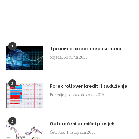
1
Трговински софтвер сигнали
Srijeda, 30 rujna 2015
2
Forex rollover krediti i zaduženja
Ponedjeljak, 24 kolovoza 2015
3
Opterećeni pomični prosjek
Četvrtak, 1 listopada 2015