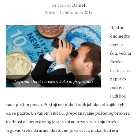
written by
Danijel
Srijeda, 14 listopada 2015
Unatoč
onome što
možete
čuti, većina
foreks
brokera
su
zapravo
Legitimni foreks brokeri: kako ih prepoznati
pošteni
ljudi koji
rade pošten posao. Postoji nekoliko trulih jabuka od kojih treba
da se pazite. U svakom slučaju, prepoznavanje poštenog brokera
u odnosi na nepoštenog je vjerojatno prva stvar koju foreks
trgovac treba da uradi; doslovno prva stvar, makar kad je u