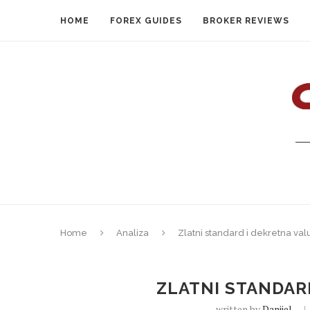
HOME
FOREX GUIDES
BROKER REVIEWS
Home
Analiza
Zlatni standard i dekretna val
ZLATNI STANDAR
written by
Danijel