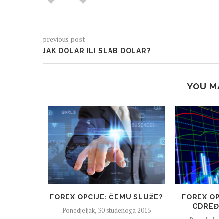
previous post
JAK DOLAR ILI SLAB DOLAR?
YOU M
OVOR
noga 2015
FOREX OPCIJE: ČEMU SLUŽE?
FOREX OP
ODREĐ
Ponedjeljak, 30 studenoga 2015