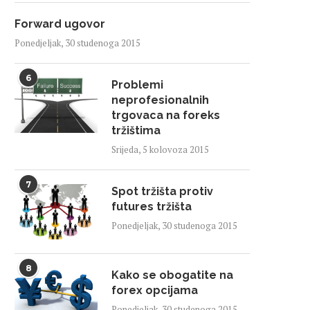
Forward ugovor
Ponedjeljak, 30 studenoga 2015
6
Problemi
neprofesionalnih
trgovaca na foreks
tržištima
Srijeda, 5 kolovoza 2015
7
Spot tržišta protiv
futures tržišta
Ponedjeljak, 30 studenoga 2015
8
Kako se obogatite na
forex opcijama
Ponedjeljak, 30 studenoga 2015