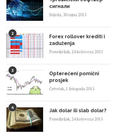
сигнали
Srijeda, 30 rujna 2015
2
Forex rollover krediti i
zaduženja
Ponedjeljak, 24 kolovoza 2015
3
Opterećeni pomični
prosjek
Četvrtak, 1 listopada 2015
4
Jak dolar ili slab dolar?
Ponedjeljak, 24 kolovoza 2015