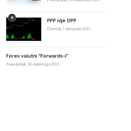
9
PPP nije OPP
Četvrtak, 1 listopada 2015
Forex valutni “Forwards-i”
Ponedjeljak, 30 studenoga 2015