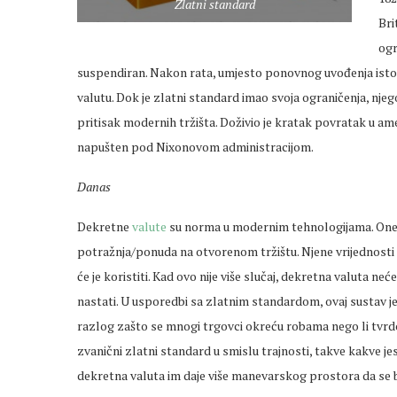
Zlatni standard
Bri
ogr
suspendiran. Nakon rata, umjesto ponovnog uvođenja istog,
valutu. Dok je zlatni standard imao svoja ograničenja, njego
pritisak modernih tržišta. Doživio je kratak povratak u am
napušten pod Nixonovom administracijom.
Danas
Dekretne
valute
su norma u modernim tehnologijama. One 
potražnja/ponuda na otvorenom tržištu. Njene vrijednosti su 
će je koristiti. Kad ovo nije više slučaj, dekretna valuta neć
nastati. U usporedbi sa zlatnim standardom, ovaj sustav je 
razlog zašto se mnogi trgovci okreću robama nego li tvrdoj 
zvanični zlatni standard u smislu trajnosti, takve kakve j
dekretna valuta im daje više manevarskog prostora da se 