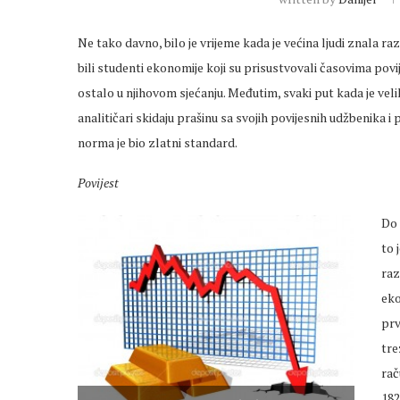
Ne tako davno, bilo je vrijeme kada je većina ljudi znala 
bili studenti ekonomije koji su prisustvovali časovima povijest
ostalo u njihovom sjećanju. Međutim, svaki put kada je velik
analitičari skidaju prašinu sa svojih povijesnih udžbenika i 
norma je bio zlatni standard.
Povijest
Do 
to 
raz
eko
prv
tre
rač
182