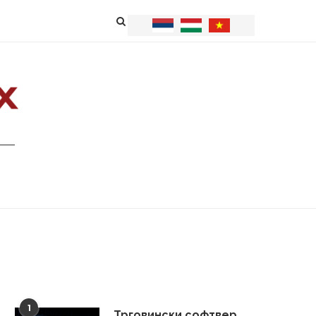
1
Трговински софтвер