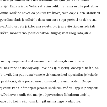
tanija). Kada je izbio Veliki rat, svim velikim silama su bile potrebne
omne količine novca da pokriju troškove, tako da je zlatni standard
 većina vlada je odlučila da se umjesto toga prebaci na dekretnu
va Ahilova peta je izložena svijetu: bio je previše rigidan izdržati
eričkoj monetarnoj politici nakon Drugog svjetskog rata, ali je
nemaju vrijednost u stvarnim predmetima, ili van odnosa
bazirane na dobroj volji – sve dok ljudi vjeruju da vrijedi nešto, oni
e biti vrijedna papira na kome je tiskana uslijed hiperinflacije koja će
praktičniji, ali je pouzdanost još uvijek glavni problem. Ovo je
valuti kada je štednja u pitanju. Međutim, već su uspjele pobijediti
esu. Dok ovo zemlje čini manje odgovornim u fiskalnom smislu,
bave bilo kojim ekonomskim pitanjima nego ikada prije.