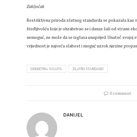
Zaključak
Restriktivna priroda zlatnog standarda se pokazala kao nje
štedljivošću koje je ohrabrivao se i danas žali od strane 
nemoguć, ne može da se izglasa unaprijed. Unatoč svojoj s
vrijednost je najveća slabost i moguć uzrok njezine propas
DEKRETNA VALUTA
ZLATNI STANDARD
0 comment
DANIJEL