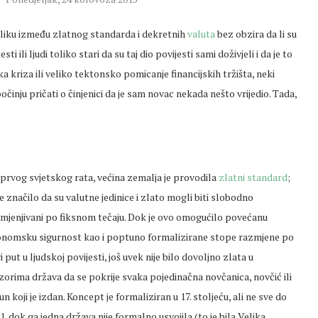
razliku između zlatnog standarda i dekretnih
valuta
bez obzira da li su
i ili ljudi toliko stari da su taj dio povijesti sami doživjeli i da je to
a kriza ili veliko tektonsko pomicanje financijskih tržišta, neki
počinju pričati o činjenici da je sam novac nekada nešto vrijedio. Tada,
prvog svjetskog rata, većina zemalja je provodila
zlatni standard
;
je značilo da su valutne jedinice i zlato mogli biti slobodno
mjenjivani po fiksnom tečaju. Dok je ovo omogućilo povećanu
nomsku sigurnost kao i poptuno formalizirane stope razmjene po
i put u ljudskoj povijesti, još uvek nije bilo dovoljno zlata u
zorima država da se pokrije svaka pojedinačna novčanica, novčić ili
un koji je izdan. Koncept je formaliziran u 17. stoljeću, ali ne sve do
1. dok ga jedna država nije formalno usvojila (to je bila Velika