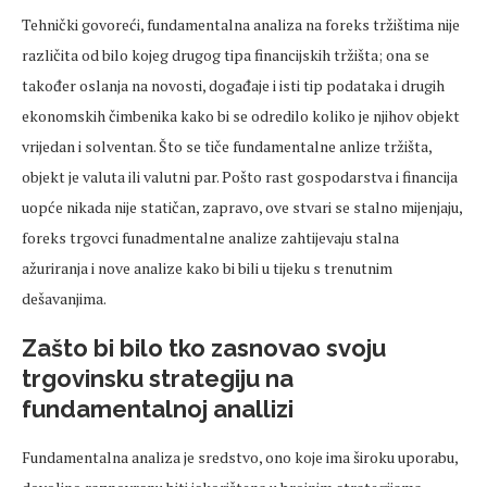
Tehnički govoreći, fundamentalna analiza na foreks tržištima nije
različita od bilo kojeg drugog tipa financijskih tržišta; ona se
također oslanja na novosti, događaje i isti tip podataka i drugih
ekonomskih čimbenika kako bi se odredilo koliko je njihov objekt
vrijedan i solventan. Što se tiče fundamentalne anlize tržišta,
objekt je valuta ili valutni par. Pošto rast gospodarstva i financija
uopće nikada nije statičan, zapravo, ove stvari se stalno mijenjaju,
foreks trgovci funadmentalne analize zahtijevaju stalna
ažuriranja i nove analize kako bi bili u tijeku s trenutnim
dešavanjima.
Zašto bi bilo tko zasnovao svoju
trgovinsku strategiju na
fundamentalnoj anallizi
Fundamentalna analiza je sredstvo, ono koje ima široku uporabu,