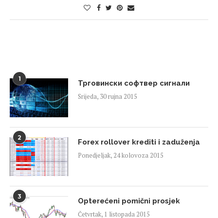
1
Трговински софтвер сигнали
Srijeda, 30 rujna 2015
2
Forex rollover krediti i zaduženja
Ponedjeljak, 24 kolovoza 2015
3
Opterećeni pomični prosjek
Četvrtak, 1 listopada 2015