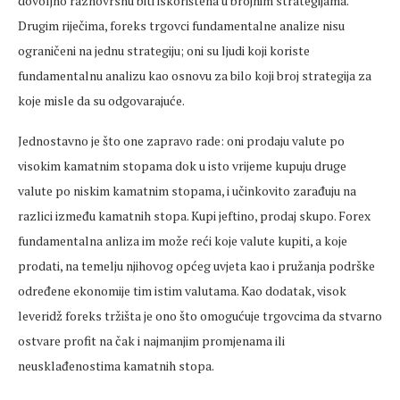
dovoljno raznovrsnu biti iskorištena u brojnim strategijama.
Drugim riječima, foreks trgovci fundamentalne analize nisu
ograničeni na jednu strategiju; oni su ljudi koji koriste
fundamentalnu analizu kao osnovu za bilo koji broj strategija za
koje misle da su odgovarajuće.
Jednostavno je što one zapravo rade: oni prodaju valute po
visokim kamatnim stopama dok u isto vrijeme kupuju druge
valute po niskim kamatnim stopama, i učinkovito zarađuju na
razlici između kamatnih stopa. Kupi jeftino, prodaj skupo. Forex
fundamentalna anliza im može reći koje valute kupiti, a koje
prodati, na temelju njihovog općeg uvjeta kao i pružanja podrške
određene ekonomije tim istim valutama. Kao dodatak, visok
leveridž foreks tržišta je ono što omogućuje trgovcima da stvarno
ostvare profit na čak i najmanjim promjenama ili
neusklađenostima kamatnih stopa.