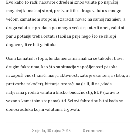
Evo kako to radi: nabavite određeni iznos valute po najnižoj
mogućoj kamatnoj stopi, pretvoriti ih u drugu valutu s mnogo
većom kamatnom stopom, i zaraditi novac na samoj razmjeni, a
druga valuta je prodana po mnogo većoj cijeni. Ali opet, valutni
par u potanju treba ostati stabilan prije nego što se sklopi
dogovor, ili će biti gubitaka.
Osim kamatnih stopa, fundamentalna analiza se također bavi i
drugim faktorima, kao što su situacija zapošljenosti (visoka
nezapošljenost znači manju aktivnost, zato je ekonomija slaba, a i
pretvorbe također), bittanje proračuna (je li, ili ne, vlada
natjerana prodati valutu u bliskoj budućnosti), BDP (izravno
vezan s kamatnim stopama) itd. Svi ovi faktori su bitni kada se
donosi odluka kojim valutama trgovati.
Srijeda, 30 rujna 2015
0 comment