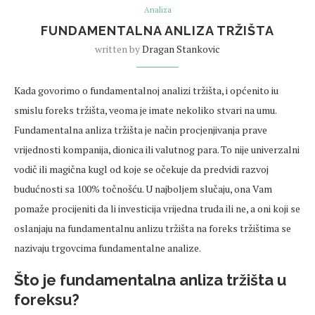
Analiza
FUNDAMENTALNA ANLIZA TRŽIŠTA
written by
Dragan Stankovic
Kada govorimo o fundamentalnoj analizi tržišta, i općenito iu
smislu foreks tržišta, veoma je imate nekoliko stvari na umu.
Fundamentalna anliza tržišta je način procjenjivanja prave
vrijednosti kompanija, dionica ili valutnog para. To nije univerzalni
vodič ili magična kugl od koje se očekuje da predvidi razvoj
budućnosti sa 100% točnošću. U najboljem slučaju, ona Vam
pomaže procijeniti da li investicija vrijedna truda ili ne, a oni koji se
oslanjaju na fundamentalnu anlizu tržišta na foreks tržištima se
nazivaju trgovcima fundamentalne analize.
Što je fundamentalna anliza tržišta u
foreksu?