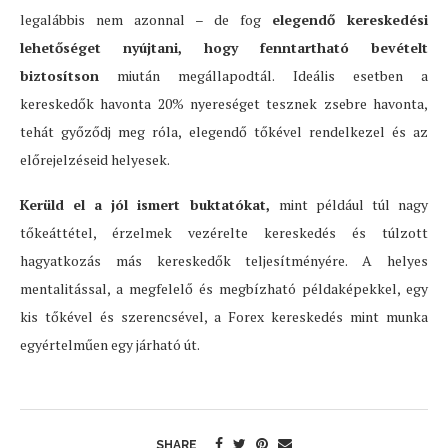
legalábbis nem azonnal – de fog
elegendő kereskedési
lehetőséget nyújtani, hogy fenntartható bevételt
biztosítson
miután megállapodtál. Ideális esetben a
kereskedők havonta 20% nyereséget tesznek zsebre havonta,
tehát győződj meg róla, elegendő tőkével rendelkezel és az
előrejelzéseid helyesek.
Kerüld el a jól ismert buktatókat,
mint például túl nagy
tőkeáttétel, érzelmek vezérelte kereskedés és túlzott
hagyatkozás más kereskedők teljesítményére. A helyes
mentalitással, a megfelelő és megbízható példaképekkel, egy
kis tőkével és szerencsével, a Forex kereskedés mint munka
egyértelműen egy járható út.
SHARE