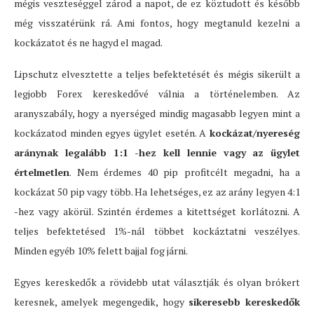
mégis veszteséggel zárod a napot, de ez köztudott és később
még visszatérünk rá. Ami fontos, hogy megtanuld kezelni a
kockázatot és ne hagyd el magad.
Lipschutz elvesztette a teljes befektetését és mégis sikerült a
legjobb Forex kereskedővé válnia a történelemben. Az
aranyszabály, hogy a nyerséged mindig magasabb legyen mint a
kockázatod minden egyes ügylet esetén. A
kockázat/nyereség
aránynak legalább 1:1 -hez kell lennie vagy az ügylet
értelmetlen
. Nem érdemes 40 pip profitcélt megadni, ha a
kockázat 50 pip vagy több. Ha lehetséges, ez az arány legyen 4:1
-hez vagy akörül. Szintén érdemes a kitettséget korlátozni. A
teljes befektetésed 1%-nál többet kockáztatni veszélyes.
Minden egyéb 10% felett bajjal fog járni.
Egyes kereskedők a rövidebb utat választják és olyan brókert
keresnek, amelyek megengedik, hogy
sikeresebb kereskedők