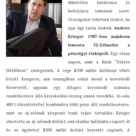
hihetetlen hatalomra és
befolyásra tehetnek szert.
Országokat tehetnek tönkre, ha
épp úgy tartja kedvük.
Andrew
Krieger 1987-ben majdnem
lemosta Új-Zélandot a
pénzügyi térképről.
Egy olyan
napon, amit a Kiwik “Fekete
Hétfőként” emlegetnek. A cége $700 millió dollárnyi tőkét
bízott Kriegerre, ami önmagában sokat mond a kereskedő
hírnevéről, ugyanis egy átlagos kereskedő számára
rendelkezésre álló kereskedési összeg ennek töredéke, 16-oda.
400:1 tőkeáttétellel kombinálva több pénz állt rendelkezésére,
mint az új-zélandi központi bank teljes tartaléka. Krieger
shortolta az új-zélandi dollárt, ami eladási hullámba csapott át
és az ügylettel $300 millió dollárt keresett cégének. A