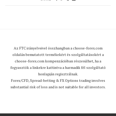
Az FTC irányelveivel összhangban a
choose-forex.com
oldalán bemutatott termékekért és szolgáltatásokért a
choose-forex.com
kompenzációban részesülhet, ha a
fogyasztók a linkekre kattintva a harmadik fél szolgáltató
honlapján regisztrálnak.
Forex/CFD, Spread-betting & FX Options trading involves
substantial risk of loss and is not suitable for all investors.