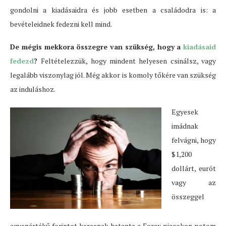
gondolni a kiadásaidra és jobb esetben a családodra is: a
bevételeidnek fedezni kell mind.
De mégis mekkora összegre van szükség, hogy a
kiadásaid
fedezd
?
Feltételezzük, hogy mindent helyesen csinálsz, vagy
legalább viszonylag jól. Még akkor is komoly tőkére van szükség
az induláshoz.
Egyesek
imádnak
felvágni, hogy
$1,200
dollárt, eurót
vagy az
összeggel
egyenértékű forintot keresnek hetente a Forex piacokon potom