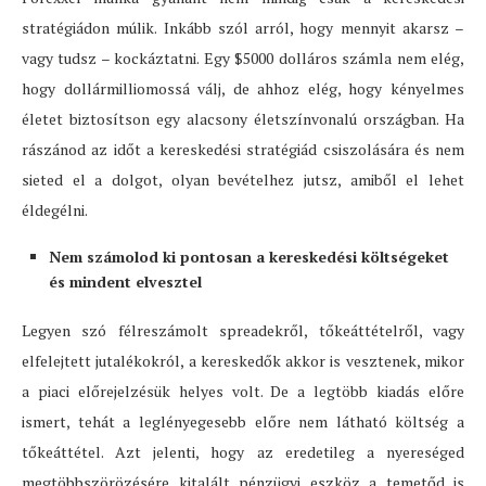
stratégiádon múlik. Inkább szól arról, hogy mennyit akarsz –
vagy tudsz – kockáztatni. Egy $5000 dolláros számla nem elég,
hogy dollármilliomossá válj, de ahhoz elég, hogy kényelmes
életet biztosítson egy alacsony életszínvonalú országban. Ha
rászánod az időt a kereskedési stratégiád csiszolására és nem
sieted el a dolgot, olyan bevételhez jutsz, amiből el lehet
éldegélni.
Nem számolod ki pontosan a kereskedési költségeket
és mindent elvesztel
Legyen szó félreszámolt spreadekről, tőkeáttételről, vagy
elfelejtett jutalékokról, a kereskedők akkor is vesztenek, mikor
a piaci előrejelzésük helyes volt. De a legtöbb kiadás előre
ismert, tehát a leglényegesebb előre nem látható költség a
tőkeáttétel. Azt jelenti, hogy az eredetileg a nyereséged
megtöbbszörözésére kitalált pénzügyi eszköz a temetőd is