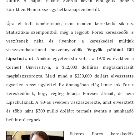
küldte. A napot Fekete Szerda néven emlegetik pénzes
körökben. Nem rossz egy hétköznapi embertől.
Újra el kell ismételnünk, nem minden kereskedő sikeres.
Statisztikai szempontból még a legjobb Forex kereskedők is
veszítenek néha és ilyenkor a kereskedési múltjuk
visszavonhatatlanul beszennyeződik.
Vegyük például Bill
Lipschutz-ot
. Amikor egyetemista volt az 1970-es években a
Cornell University-n, a $12,000 dolláros megtakarítását
meghúszszorozta. Majd mind a $250,000 dollárt elvesztette
egyetlen rossz ügylettel. Ez önmagában elég lenne sok Forex
kereskedőnek, hogy végleg feladja Forexes álmait, de nem
Lipschutznak. A 80-as években visszaszerezte, amit elvesztett
és több mint $300 millió dollárt termelt évente a munkaadó
befektető cégnek.
Sikeres Forex kereskedők