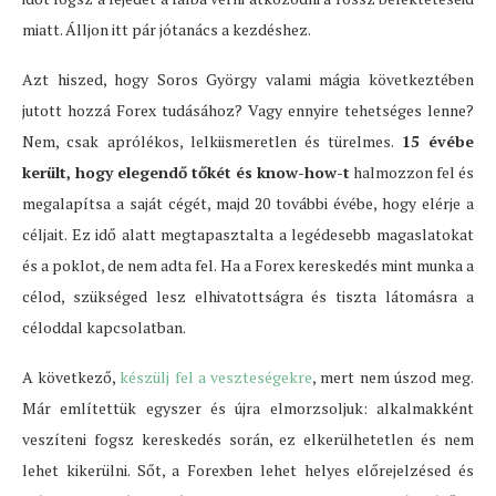
miatt. Álljon itt pár jótanács a kezdéshez.
Azt hiszed, hogy Soros György valami mágia következtében
jutott hozzá Forex tudásához? Vagy ennyire tehetséges lenne?
Nem, csak aprólékos, lelkiismeretlen és türelmes.
15 évébe
került, hogy elegendő tőkét és know-how-t
halmozzon fel és
megalapítsa a saját cégét, majd 20 további évébe, hogy elérje a
céljait. Ez idő alatt megtapasztalta a legédesebb magaslatokat
és a poklot, de nem adta fel. Ha a Forex kereskedés mint munka a
célod, szükséged lesz elhivatottságra és tiszta látomásra a
céloddal kapcsolatban.
A következő,
készülj fel a veszteségekre
, mert nem úszod meg.
Már említettük egyszer és újra elmorzsoljuk: alkalmakként
veszíteni fogsz kereskedés során, ez elkerülhetetlen és nem
lehet kikerülni. Sőt, a Forexben lehet helyes előrejelzésed és