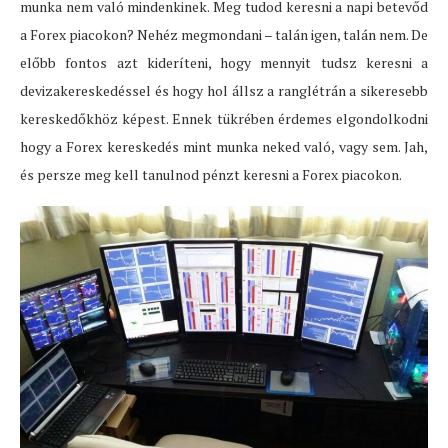
munka nem való mindenkinek. Meg tudod keresni a napi betevőd
a Forex piacokon? Nehéz megmondani – talán igen, talán nem. De
előbb fontos azt kideríteni, hogy mennyit tudsz keresni a
devizakereskedéssel és hogy hol állsz a ranglétrán a sikeresebb
kereskedőkhöz képest. Ennek tükrében érdemes elgondolkodni
hogy a Forex kereskedés mint munka neked való, vagy sem. Jah,
és persze meg kell tanulnod pénzt keresni a Forex piacokon.