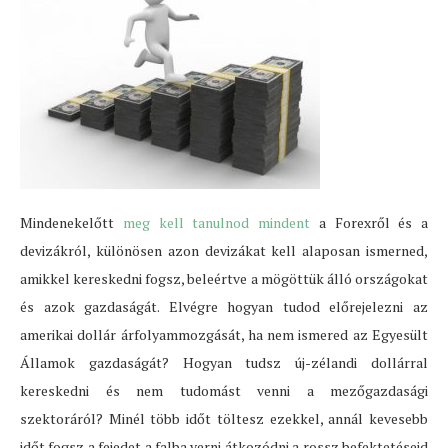
Mindenekelőtt
meg kell tanulnod mindent
a Forexről és a
devizákról, különösen azon devizákat kell alaposan ismerned,
amikkel kereskedni fogsz, beleértve a mögöttük álló országokat
és azok gazdaságát. Elvégre hogyan tudod előrejelezni az
amerikai dollár árfolyammozgását, ha nem ismered az Egyesült
Államok gazdaságát? Hogyan tudsz új-zélandi dollárral
kereskedni és nem tudomást venni a mezőgazdasági
szektoráról? Minél több időt töltesz ezekkel, annál kevesebb
időt fogsz a fejedet a falba verni átkozódni a rossz befektetéseid