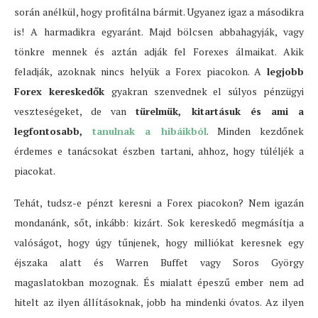
során anélkül, hogy profitálna bármit. Ugyanez igaz a másodikra
is! A harmadikra egyaránt. Majd bölcsen abbahagyják, vagy
tönkre mennek és aztán adják fel Forexes álmaikat. Akik
feladják, azoknak nincs helyük a Forex piacokon. A
legjobb
Forex kereskedők
gyakran szenvednek el súlyos pénzügyi
veszteségeket, de van
türelmük, kitartásuk és ami a
legfontosabb,
tanulnak a hibáikból
. Minden kezdőnek
érdemes e tanácsokat észben tartani, ahhoz, hogy túléljék a
piacokat.
Tehát, tudsz-e pénzt keresni a Forex piacokon? Nem igazán
mondanánk, sőt, inkább: kizárt. Sok kereskedő megmásítja a
valóságot, hogy úgy tűnjenek, hogy milliókat keresnek egy
éjszaka alatt és Warren Buffet vagy Soros György
magaslatokban mozognak. És mialatt épeszű ember nem ad
hitelt az ilyen állításoknak, jobb ha mindenki óvatos. Az ilyen