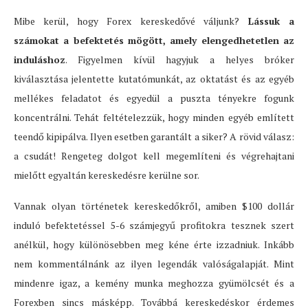
Mibe kerül, hogy Forex kereskedővé váljunk?
Lássuk a
számokat a befektetés mögött, amely elengedhetetlen az
induláshoz
. Figyelmen kívül hagyjuk a helyes bróker
kiválasztása jelentette kutatómunkát, az oktatást és az egyéb
mellékes feladatot és egyedül a puszta tényekre fogunk
koncentrálni. Tehát feltételezzük, hogy minden egyéb említett
teendő kipipálva. Ilyen esetben garantált a siker? A rövid válasz:
a csudát! Rengeteg dolgot kell megemlíteni és végrehajtani
mielőtt egyaltán kereskedésre kerülne sor.
Vannak olyan történetek kereskedőkről, amiben $100 dollár
induló befektetéssel 5-6 számjegyű profitokra tesznek szert
anélkül, hogy különösebben meg kéne érte izzadniuk. Inkább
nem kommentálnánk az ilyen legendák valóságalapját. Mint
mindenre igaz, a kemény munka meghozza gyümölcsét és a
Forexben sincs másképp. Továbbá kereskedéskor érdemes