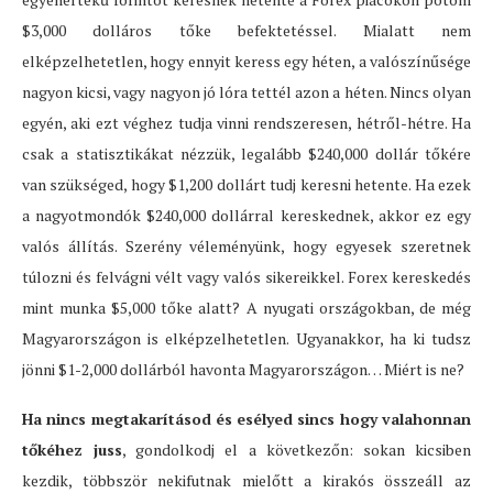
$3,000 dolláros tőke befektetéssel. Mialatt nem
elképzelhetetlen, hogy ennyit keress egy héten, a valószínűsége
nagyon kicsi, vagy nagyon jó lóra tettél azon a héten. Nincs olyan
egyén, aki ezt véghez tudja vinni rendszeresen, hétről-hétre. Ha
csak a statisztikákat nézzük, legalább $240,000 dollár tőkére
van szükséged, hogy $1,200 dollárt tudj keresni hetente. Ha ezek
a nagyotmondók $240,000 dollárral kereskednek, akkor ez egy
valós állítás. Szerény véleményünk, hogy egyesek szeretnek
túlozni és felvágni vélt vagy valós sikereikkel. Forex kereskedés
mint munka $5,000 tőke alatt? A nyugati országokban, de még
Magyarországon is elképzelhetetlen. Ugyanakkor, ha ki tudsz
jönni $1-2,000 dollárból havonta Magyarországon… Miért is ne?
Ha nincs megtakarításod és esélyed sincs hogy valahonnan
tőkéhez juss
, gondolkodj el a következőn: sokan kicsiben
kezdik, többször nekifutnak mielőtt a kirakós összeáll az