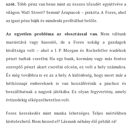
szót
.
Több pénz van benn mint az összes tőzsdét együttvéve a
világon. Wall Street? Semmi! Árupiacok – piskóta. A Forex, ahol
az igazi pénz bújik és mindenki profitálhat belőle.
Az egyetlen probléma az elosztással van
. Nem váltunk
marxistává vagy hasonló, de a Forex sokáig a gazdagok
kiváltsága volt – ahol a J. P. Morgan és Rockefeller ivadékok
pénzt tudtak cserélni. Ha egy bank, kormány vagy más fontos
szereplő pénzt akart cserélni olcsón, ez volt a hely számukra.
És még továbbra is ez az a hely. A különbség, hogy most már a
hétköznapi embereknek is van hozzáférésük a piachoz és
beszállhatnak a nagyok játékába. Ez olyan fegyvertény, amely
évtizedekig elképzelhetetlen volt.
Forex kereskedés mint munka lehetséges. Teljes mértékben
kivitelezhető. Nem hiszed el? Lássunk néhány élő példát rá!