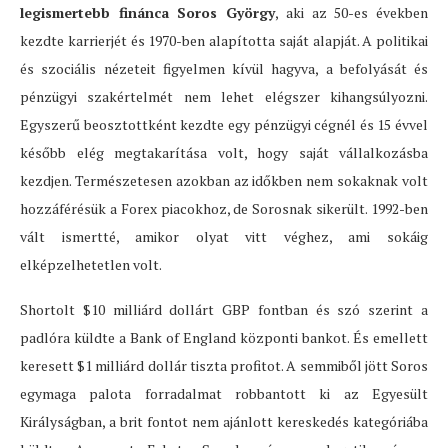
legismertebb finánca Soros György
, aki az 50-es években
kezdte karrierjét és 1970-ben alapította saját alapját. A politikai
és szociális nézeteit figyelmen kívül hagyva, a befolyását és
pénzügyi szakértelmét nem lehet elégszer kihangsúlyozni.
Egyszerű beosztottként kezdte egy pénzügyi cégnél és 15 évvel
később elég megtakarítása volt, hogy saját vállalkozásba
kezdjen. Természetesen azokban az időkben nem sokaknak volt
hozzáférésük a Forex piacokhoz, de Sorosnak sikerült. 1992-ben
vált ismertté, amikor olyat vitt véghez, ami sokáig
elképzelhetetlen volt.
Shortolt $10 milliárd dollárt GBP fontban és szó szerint a
padlóra küldte a Bank of England központi bankot. És emellett
keresett $1 milliárd dollár tiszta profitot. A semmiből jött Soros
egymaga palota forradalmat robbantott ki az Egyesült
Királyságban, a brit fontot nem ajánlott kereskedés kategóriába