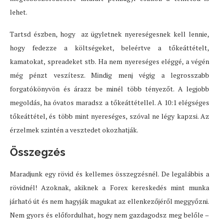
lehet.
Tartsd észben, hogy az ügyletnek nyereségesnek kell lennie,
hogy fedezze a költségeket, beleértve a tőkeáttételt,
kamatokat, spreadeket stb. Ha nem nyereséges eléggé, a végén
még pénzt veszítesz. Mindig menj végig a legrosszabb
forgatókönyvön és árazz be minél több tényezőt. A legjobb
megoldás, ha óvatos maradsz a tőkeáttétellel. A 10:1 elégséges
tőkeáttétel, és több mint nyereséges, szóval ne légy kapzsi. Az
érzelmek szintén a vesztedet okozhatják.
Összegzés
Maradjunk egy rövid és kellemes összegzésnél. De legalábbis a
rövidnél! Azoknak, akiknek a Forex kereskedés mint munka
járható út és nem hagyják magukat az ellenkezőjéről meggyőzni.
Nem gyors és előfordulhat, hogy nem gazdagodsz meg belőle –