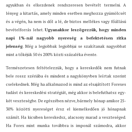
agyukban és elkezdenek rendszeresen bevételt termelni. A
lényeg a kitartás, amely minden esetben meghozza gyümölcsét
és a végén, ha nem is dől a lé, de biztos mellékes vagy főállású
bevételforrás lehet.
Ugyanakkor leszögezzük, hogy minden
napi 1%-nál nagyobb nyereség a befektetésen ritka
jelenség
. Még a legjobbak legjobbjai se szakítanak nagyobbat
mint a tőkéjük 50 és 200% közti százaléka évente.
Természetesen feltételezzük, hogy a kereskedők nem futnak
bele rossz szériába és mindent a nagykönyvben leírtak szerint
cselekednek. Még ha alkalmazod is mind az elsajátított Forexes
tudást és kereskedési stratégiát, még akkor is belefuthatsz egy-
két veszteségbe. De egészében nézve, bármely hónap amikor 25-
30% közötti nyereséget érsz el kiemelkedően jó hónapnak
számít. Ha kicsiben kereskedsz, alacsony marad a veszteséged.
Ha Forex mint munka továbbra is imponál számodra, akkor