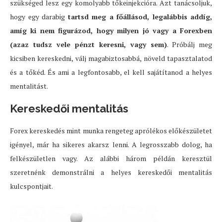
szükséged lesz egy komolyabb tőkeinjekcióra. Azt tanácsoljuk,
hogy egy darabig
tartsd meg a főállásod, legalábbis addíg,
amíg ki nem figurázod, hogy milyen jó vagy a Forexben
(azaz tudsz vele pénzt keresni, vagy sem)
. Próbálj meg
kicsiben kereskedni, válj magabiztosabbá, növeld tapasztalatod
és a tőkéd. És ami a legfontosabb, el kell sajátítanod a helyes
mentalitást.
Kereskedői mentalitás
Forex kereskedés mint munka rengeteg aprólékos előkészületet
igényel, már ha sikeres akarsz lenni. A legrosszabb dolog, ha
felkészületlen vagy. Az alábbi három példán keresztül
szeretnénk demonstrálni a helyes kereskedői mentalitás
kulcspontjait.