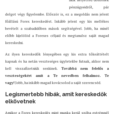
pénzügyeidről, pár
dolgot végy figyelembe. Először is, ez a megoldás nem jelent
főállású Forex kereskedést. Inkább jelent egy kis mellékes
bevételt a szabadidőben mások segítségével. Jobb, ha minél
előbb kijelölöd a Forexes céljaid és megtanulsz saját magad
kereskedni.
Az ilyen kereskedők lényegében egy kis extra tőkeáttételt
kapnak és ha netán veszteséges ügyletekbe futnak, akkor nem
kell visszafizetniük senkinek.
Továbbá nem felelős a
veszteségekért amit a Te nevedben felhalmoz. Te
vagy!
Jobb, ha inkább magad kovácsolod a saját szerencséd.
Legismertebb hibák, amit kereskedők
elkövetnek
Amikor a Forex kereskedés mint munka kerül szóba extrémnél