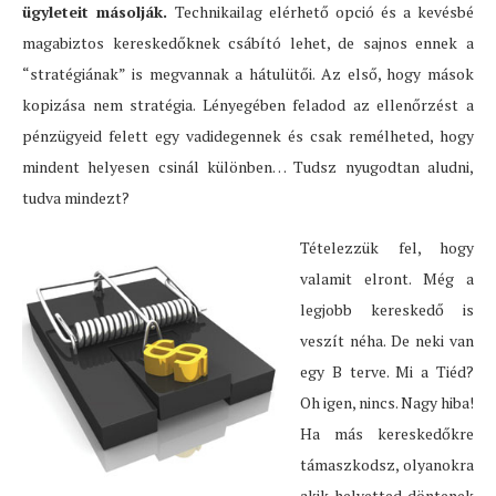
ügyleteit másolják.
Technikailag elérhető opció és a kevésbé
magabiztos kereskedőknek csábító lehet, de sajnos ennek a
“stratégiának” is megvannak a hátulütői. Az első, hogy mások
kopizása nem stratégia. Lényegében feladod az ellenőrzést a
pénzügyeid felett egy vadidegennek és csak remélheted, hogy
mindent helyesen csinál különben… Tudsz nyugodtan aludni,
tudva mindezt?
Tételezzük fel, hogy
valamit elront. Még a
legjobb kereskedő is
veszít néha. De neki van
egy B terve. Mi a Tiéd?
Oh igen, nincs. Nagy hiba!
Ha más kereskedőkre
támaszkodsz, olyanokra
akik helyetted döntenek