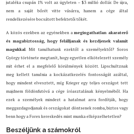
jutaléka csupán 1% volt az ügyleten – $3 millió dollár. De újra,
nem a saját bőrét vitte vásárra, hanem a cége által
rendelkezésére bocsátott befektetői tőkét.
A közös ezekben az egyénekben a
megingathatlan akaraterő
és magabiztosság, hogy felálljanak és kezdjenek valamit
magukkal
. Mit tanulhatunk ezektől a személyektől? Soros
György története megtanít, hogy egyetlen elkötelezett személy
mit érhet el a megfelelő körülmények között. Lipschultznak
meg kellett tanulnia a kockázatkezelés fontosságát azáltal,
hogy mindent elvesztett, míg Krieger egy teljes országot tett
majdnem földönfutóvá a cége íróasztalának kényelméből. Ha
ezek a személyek mindezt a hatalmat arra fordítják, hogy
meggazdagodjanak és országokat döntsenek romba, biztos vagy
benn hogy a Forex kereskedés mint munka elképzelhetetlen?
Beszéljünk a számokról