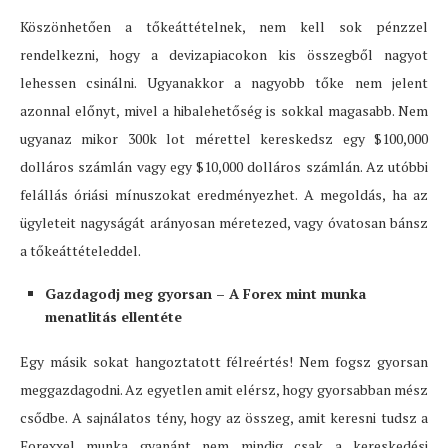
Köszönhetően a tőkeáttételnek, nem kell sok pénzzel
rendelkezni, hogy a devizapiacokon kis összegből nagyot
lehessen csinálni. Ugyanakkor a nagyobb tőke nem jelent
azonnal előnyt, mivel a hibalehetőség is sokkal magasabb. Nem
ugyanaz mikor 300k lot mérettel kereskedsz egy $100,000
dolláros számlán vagy egy $10,000 dolláros számlán. Az utóbbi
felállás óriási mínuszokat eredményezhet. A megoldás, ha az
ügyleteit nagyságát arányosan méretezed, vagy óvatosan bánsz
a tőkeáttételeddel.
Gazdagodj meg gyorsan – A Forex mint munka
menatlitás ellentéte
Egy másik sokat hangoztatott félreértés! Nem fogsz gyorsan
meggazdagodni. Az egyetlen amit elérsz, hogy gyorsabban mész
csődbe. A sajnálatos tény, hogy az összeg, amit keresni tudsz a
Forexxel munka gyanánt nem mindig csak a kereskedési