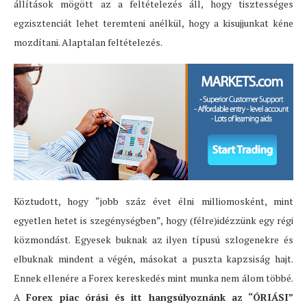
állítások mögött az a feltételezés áll, hogy tisztességes
egzisztenciát lehet teremteni anélkül, hogy a kisujjunkat kéne
mozdítani. Alaptalan feltételezés.
Köztudott, hogy “jobb száz évet élni milliomosként, mint
egyetlen hetet is szegénységben”, hogy (félre)idézzünk egy régi
közmondást. Egyesek buknak az ilyen típusú szlogenekre és
elbuknak mindent a végén, másokat a puszta kapzsiság hajt.
Ennek ellenére a Forex kereskedés mint munka nem álom többé.
A
Forex piac órási és itt hangsúlyoznánk az “ÓRIÁSI”