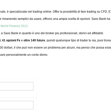
e, è specializzata nel trading online. Offre la possibilità di fare trading su CFD, E
r rimanendo semplici da usare, offrono una ampia scelta di opzioni. Saxo Bank ha v
l
World Finance 2012
.
 a Saxo Bank in quanto è uno dei broker piu professionali, storici ed affidabili.
i
,
41 opzioni Fx
e
oltre 140 future
, quindi qualunque tipo di trader tu sia, puoi trova
00 dollari, il che può non essere un problema per alcuni, ma penso che possa esser
ovare personalmente un conto demo.