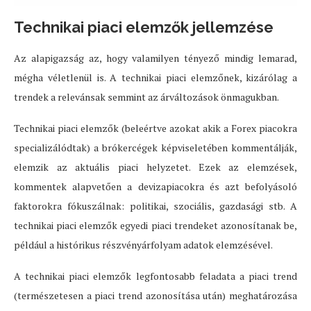
Technikai piaci elemzők jellemzése
Az alapigazság az, hogy valamilyen tényező mindig lemarad,
mégha véletlenül is. A technikai piaci elemzőnek, kizárólag a
trendek a relevánsak semmint az árváltozások önmagukban.
Technikai piaci elemzők (beleértve azokat akik a Forex piacokra
specializálódtak) a brókercégek képviseletében kommentálják,
elemzik az aktuális piaci helyzetet. Ezek az elemzések,
kommentek alapvetően a devizapiacokra és azt befolyásoló
faktorokra fókuszálnak: politikai, szociális, gazdasági stb. A
technikai piaci elemzők egyedi piaci trendeket azonosítanak be,
például a histórikus részvényárfolyam adatok elemzésével.
A technikai piaci elemzők legfontosabb feladata a piaci trend
(természetesen a piaci trend azonosítása után) meghatározása