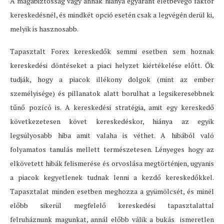
A magabiztosság vagy annak hiánya egyaránt életbevégó faktor
kereskedésnél, és mindkét opció esetén csak a legvégén derül ki,
melyik is hasznosabb.
Tapasztalt Forex kereskedők semmi esetben sem hoznak
kereskedési döntéseket a piaci helyzet kiértékelése előtt. Ők
tudják, hogy a piacok illékony dolgok (mint az ember
személyisége) és pillanatok alatt borulhat a legsikeresebbnek
tűnő pozícó is. A kereskedési stratégia, amit egy kereskedő
következetesen követ kereskedéskor, hiánya az egyik
legsúlyosabb hiba amit valaha is véthet. A hibából való
folyamatos tanulás mellett természetesen. Lényeges hogy az
elkövetett hibák felismerése és orvoslása megtörténjen, ugyanis
a piacok kegyetlenek tudnak lenni a kezdő kereskedőkkel.
Tapasztalat minden esetben meghozza a gyümölcsét, és minél
előbb sikerül megfelelő kereskedési tapasztalattal
felruháznunk magunkat, annál előbb válik a bukás ismeretlen