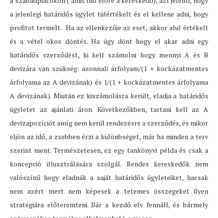
a szabadpiacokon ( amit tud előre a kereskedő), azt jelenti, hogy
a jelenlegi határidős ügylet túlértékelt és el kellene adni, hogy
profitot termelt. Ha az ellenkezője az eset, akkor alul értékelt
és a vétel okos döntés. Ha úgy dönt hogy el akar adni egy
határidős szerződést, ki kell számolni hogy mennyi A és B
devizára van szükség: azonnali árfolyam/(1 + kockázatmentes
árfolyama az A devizának) és 1/(1 + kockázatmentes árfolyama
A devizának). Miután ez kiszámolásra került, eladja a határidős
ügyletet az ajánlati áron. Következőkben, tartani kell az A
devizapozíciót amíg nem kerül rendezésre a szerződés, és mikor
eljön az idő, a zsebben érzi a különbséget, már ha minden a terv
szerint ment. Természetesen, ez egy tankönyvi példa és csak a
koncepció illusztrálására szolgál. Rendes kereskedők nem
valószínű hogy eladnák a saját határidős ügyleteiket, hacsak
nem azért mert nem képesek a tetemes összegeket ilyen
stratégiára előteremteni. Bár a kezdő elv fennáll, és bármely