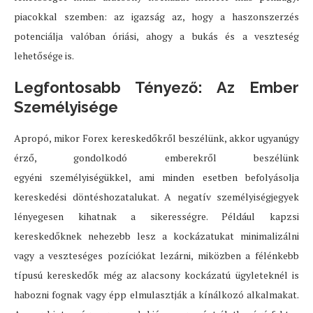
piacokkal szemben: az igazság az, hogy a haszonszerzés
potenciálja valóban óriási, ahogy a bukás és a veszteség
lehetősége is.
Legfontosabb Tényező: Az Ember
Személyisége
Apropó, mikor Forex kereskedőkről beszélünk, akkor ugyanúgy
érző, gondolkodó emberekről beszélünk
egyéni személyiségükkel, ami minden esetben befolyásolja
kereskedési döntéshozatalukat. A negatív személyiségjegyek
lényegesen kihatnak a sikerességre. Például kapzsi
kereskedőknek nehezebb lesz a kockázatukat minimalizálni
vagy a veszteséges pozíciókat lezárni, miközben a félénkebb
típusú kereskedők még az alacsony kockázatú ügyleteknél is
habozni fognak vagy épp elmulasztják a kínálkozó alkalmakat.