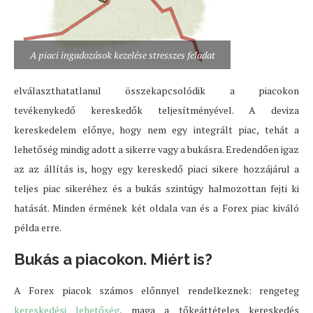
A piaci ingadozások kezelése stresszes feladat
elválaszthatatlanul összekapcsolódik a piacokon
tevékenykedő kereskedők teljesítményével. A deviza
kereskedelem előnye, hogy nem egy integrált piac, tehát a
lehetőség mindig adott a sikerre vagy a bukásra. Eredendően igaz
az az állítás is, hogy egy kereskedő piaci sikere hozzájárul a
teljes piac sikeréhez és a bukás szintúgy halmozottan fejti ki
hatását. Minden érmének két oldala van és a Forex piac kiváló
példa erre.
Bukás a piacokon. Miért is?
A Forex piacok számos előnnyel rendelkeznek: rengeteg
kereskedési lehetőség
, maga a tőkeáttételes kereskedés