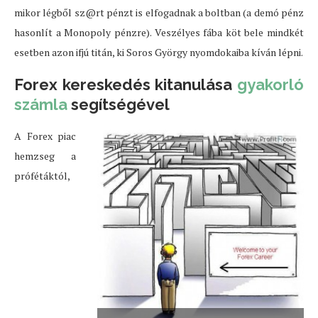
mikor légből sz@rt pénzt is elfogadnak a boltban (a demó pénz
hasonlít a Monopoly pénzre). Veszélyes fába köt bele mindkét
esetben azon ifjú titán, ki Soros György nyomdokaiba kíván lépni.
Forex kereskedés kitanulása
gyakorló
számla
segítségével
A Forex piac
hemzseg a
prófétáktól,