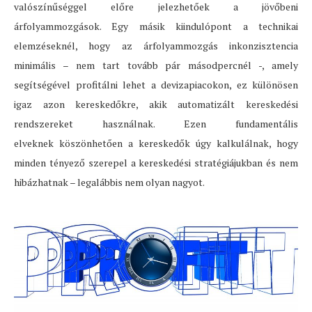
valószínűséggel előre jelezhetőek a jövőbeni
árfolyammozgások. Egy másik kiindulópont a technikai
elemzéseknél, hogy az árfolyammozgás inkonzisztencia
minimális – nem tart tovább pár másodpercnél -, amely
segítségével profitálni lehet a devizapiacokon, ez különösen
igaz azon kereskedőkre, akik automatizált kereskedési
rendszereket használnak. Ezen fundamentális
elveknek köszönhetően a kereskedők úgy kalkulálnak, hogy
minden tényező szerepel a kereskedési stratégiájukban és nem
hibázhatnak – legalábbis nem olyan nagyot.