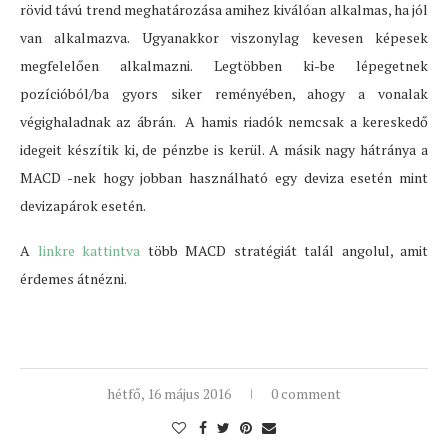
rövid távú trend meghatározása amihez kiválóan alkalmas, ha jól
van alkalmazva. Ugyanakkor viszonylag kevesen képesek
megfelelően alkalmazni. Legtöbben ki-be lépegetnek
pozícióból/ba gyors siker reményében, ahogy a vonalak
végighaladnak az ábrán. A hamis riadók nemcsak a kereskedő
idegeit készítik ki, de pénzbe is kerül. A másik nagy hátránya a
MACD -nek hogy jobban használható egy deviza esetén mint
devizapárok esetén.
A
linkre kattintva
több MACD stratégiát talál angolul, amit
érdemes átnézni.
hétfő, 16 május 2016
0 comment