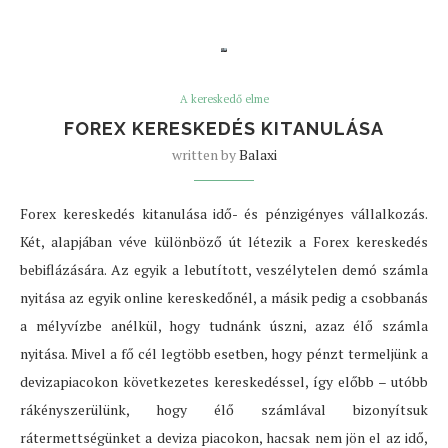
A kereskedő elme
FOREX KERESKEDÉS KITANULÁSA
written by
Balaxi
Forex kereskedés kitanulása idő- és pénzigényes vállalkozás.
Két, alapjában véve különböző út létezik a Forex kereskedés
bebiflázására. Az egyik a lebutított, veszélytelen demó számla
nyitása az egyik online kereskedőnél, a másik pedig a csobbanás
a mélyvízbe anélkül, hogy tudnánk úszni, azaz élő számla
nyitása. Mivel a fő cél legtöbb esetben, hogy pénzt termeljünk a
devizapiacokon következetes kereskedéssel, így előbb – utóbb
rákényszerülünk, hogy élő számlával bizonyítsuk
rátermettségünket a deviza piacokon, hacsak nem jön el az idő,