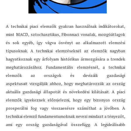
A technikai piaci elemzők gyakran használnak indikátorokat,
mint MACD, sztochasztikus, Fibonnaci vonalak, mozgóátlagok
és sok egyéb, így vágva ösvényt az alkalmazott elemzési
típusoknak. A technikai elemzéseknél az elemzők nagyban
hagyatkoznak egy árfolyam histórikus ármozgására a trendek
meghatározásához. Fundamentális elemzésnél, a technikai
elemzők az országok és devizáik gazdasági
aspektusait vizsgálják ahhoz, hogy meghatározzák az ország
aktuális gazdasági állapotát és növekedési kilátásait. A piaci
elemzők igyekeznek előrejelezni, hogy egy bizonyos ország
prosperálni fog vagy visszaesésre számíthat a jövőben. A
technikai elemző fundamentumoknak nevezi mindazt a tényezőt,
ami egy ország gazdaságával összefügg. A legideálisabb