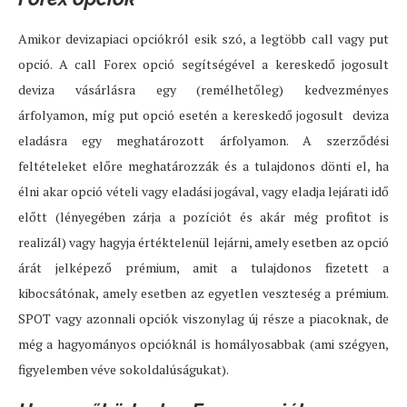
Amikor devizapiaci opciókról esik szó, a legtöbb call vagy put
opció. A call Forex opció segítségével a kereskedő jogosult
deviza vásárlásra egy (remélhetőleg) kedvezményes
árfolyamon, míg put opció esetén a kereskedő jogosult deviza
eladásra egy meghatározott árfolyamon. A szerződési
feltételeket előre meghatározzák és a tulajdonos dönti el, ha
élni akar opció vételi vagy eladási jogával, vagy eladja lejárati idő
előtt (lényegében zárja a pozíciót és akár még profitot is
realizál) vagy hagyja értéktelenül lejárni, amely esetben az opció
árát jelképező prémium, amit a tulajdonos fizetett a
kibocsátónak, amely esetben az egyetlen veszteség a prémium.
SPOT vagy azonnali opciók viszonylag új része a piacoknak, de
még a hagyományos opcióknál is homályosabbak (ami szégyen,
figyelemben véve sokoldalúságukat).