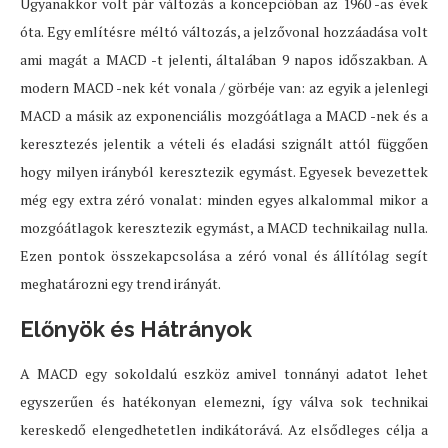
Ugyanakkor volt pár változás a koncepcióban az 1960 -as évek
óta. Egy említésre méltó változás, a jelzővonal hozzáadása volt
ami magát a MACD -t jelenti, általában 9 napos időszakban. A
modern MACD -nek két vonala / görbéje van: az egyik a jelenlegi
MACD a másik az exponenciális mozgóátlaga a MACD -nek és a
keresztezés jelentik a vételi és eladási szignált attól függően
hogy milyen irányból keresztezik egymást. Egyesek bevezettek
még egy extra zéró vonalat: minden egyes alkalommal mikor a
mozgóátlagok keresztezik egymást, a MACD technikailag nulla.
Ezen pontok összekapcsolása a zéró vonal és állítólag segít
meghatározni egy trend irányát.
Előnyök és Hátrányok
A MACD egy sokoldalú eszköz amivel tonnányi adatot lehet
egyszerűen és hatékonyan elemezni, így válva sok technikai
kereskedő elengedhetetlen indikátorává. Az elsődleges célja a