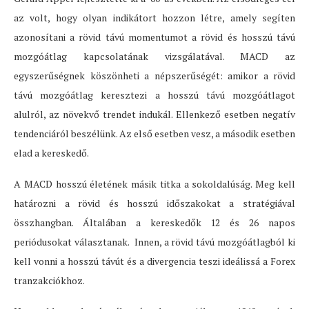
az volt, hogy olyan indikátort hozzon létre, amely segíten
azonosítani a rövid távú momentumot a rövid és hosszú távú
mozgóátlag kapcsolatának vizsgálatával. MACD az
egyszerűségnek köszönheti a népszerűségét: amikor a rövid
távú mozgóátlag keresztezi a hosszú távú mozgóátlagot
alulról, az növekvő trendet indukál. Ellenkező esetben negatív
tendenciáról beszélünk. Az első esetben vesz, a második esetben
elad a kereskedő.
A MACD hosszú életének másik titka a sokoldalúság. Meg kell
határozni a rövid és hosszú időszakokat a stratégiával
összhangban. Általában a kereskedők 12 és 26 napos
periódusokat választanak. Innen, a rövid távú mozgóátlagból ki
kell vonni a hosszú távút és a divergencia teszi ideálissá a Forex
tranzakciókhoz.