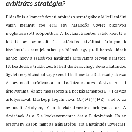
arbitrázs stratégia?
Először is a kamatfedezeti arbitrázs stratégiához ki kell találni
vajon mennyit fog érni egy határidős ügylet bizonyos
meghatározott időpontban. A kockázatmentes ráták között a
kötött az azonnali és határidős átváltási árfolyamok
kiszámítása nem jelenthet problémát egy profi kereskedőnek
ahhoz, hogy a szabályos határidős árfolyamra tegyen ajánlatot.
Itt kezdődik a trükközés. El kell döntenie, hogy deviza határidős
ügyleti megbízást ad vagy sem. El kell osztani B devizát / deviza
A azonnali árfolyamot a kockázatmentes deviza A +1
árfolyammal és azt megszorozni a kockázatmentes B + 1 deviza
árfolyamával. Másképp fogalmazva: (X/(1+Y)*(1+Z), ahol X az
azonnali árfolyam, Y a kockázatmentes árfolyama az A
devizának és a Z a kockázatmentes ára a B devizának. Ha az
eredmény kisebb, mint az ajánlattételi ára a határidős ügyletnél