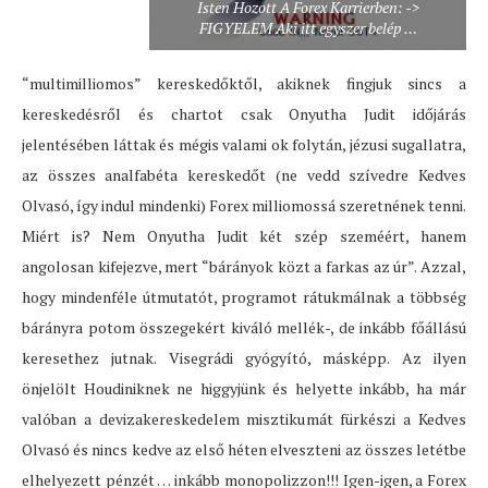
Isten Hozott A Forex Karrierben: ->
FIGYELEM Aki itt egyszer belép …
“multimilliomos” kereskedőktől, akiknek fingjuk sincs a
kereskedésről és chartot csak Onyutha Judit időjárás
jelentésében láttak és mégis valami ok folytán, jézusi sugallatra,
az összes analfabéta kereskedőt (ne vedd szívedre Kedves
Olvasó, így indul mindenki) Forex milliomossá szeretnének tenni.
Miért is? Nem Onyutha Judit két szép szeméért, hanem
angolosan kifejezve, mert “bárányok közt a farkas az úr”. Azzal,
hogy mindenféle útmutatót, programot rátukmálnak a többség
bárányra potom összegekért kiváló mellék-, de inkább főállású
keresethez jutnak. Visegrádi gyógyító, másképp. Az ilyen
önjelölt Houdiniknek ne higgyjünk és helyette inkább, ha már
valóban a devizakereskedelem misztikumát fürkészi a Kedves
Olvasó és nincs kedve az első héten elveszteni az összes letétbe
elhelyezett pénzét … inkább monopolizzon!!! Igen-igen, a Forex