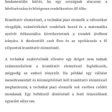
fundamentális háttér, ha egy országnak alacsony a
hiteltartozása és bőségesen rendelkezésre áll tőke.
Kvantitatív elemzésnél, a technikai piaci elemzők a változókat
vizsgálják, számértékeket rendelnek hozzá és a matematika
nyelvét felhasználva következtetnek a trendek jövőbeni
irányára. A diszkontált cash flow és az opcióárazás a fő
célpontok kvantitatív elemzésnél.
A technikai szakértelmük ellenére egy dolgot nem tudnak
számszerűsíteni a kvantitatív elemzéssel foglalkozók,
mégpedig az emberi tényezőt. Ha például egy vállalat
menedzsmentjét és közmegítélését kell kvantitatív elemzéssel
meghatározni, a technikai piaci elemzők sok esetben csődöt
mondanak. Egy befektető döntésénél a fenti tényezőknek
egyaránt súlya van.