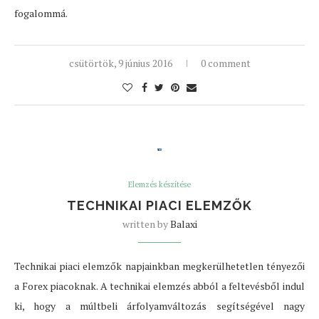
fogalommá.
csütörtök, 9 június 2016
0 comment
Elemzés készítése
TECHNIKAI PIACI ELEMZŐK
written by
Balaxi
Technikai piaci elemzők napjainkban megkerülhetetlen tényezői
a Forex piacoknak. A technikai elemzés abból a feltevésből indul
ki, hogy a múltbeli árfolyamváltozás segítségével nagy