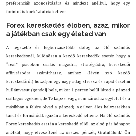
preferenciák azonosítására és mindezt anélkül, hogy egy
forintot is kockáztatnia kellene.
Forex kereskedés élőben, azaz, mikor
a játékban csak egy életed van
A legszebb és legborzasztóbb dolog az élő számlás
kereskedésnél, különösen a kezdő kereskedők esetén hogy a
“real” piacokon csakis magadra, stratégiádra, kereskedői
affinitásodra számíthatsz, amihez (lévén szó kezdő
kereskedőről) hozzájön egy nagy adag stressz és rapid érzelmi
hullámvasút (gondolj bele, mikor 1 percen belül látod a pénzed
csillagos egekben, de Te kapzsi vagy, nem zárod az ügyletet és a
másikban a felére olvad a pénzed). Az ilyen éles helyzetekben
tanul és formálódik igazán a kereskedő jelleme. Ha élő számlás
Forex kereskedés esetén a kereskedő túléli az első pár hónapot
anélkül, hogy elveszítené az összes pénzét, Gratulálunk! Ön