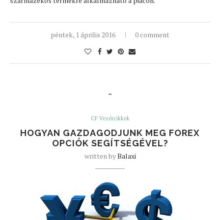
származékos termékre alkalmazható a piacon.
péntek, 1 április 2016
0 comment
CF Vezércikkek
HOGYAN GAZDAGODJUNK MEG FOREX
OPCIÓK SEGÍTSÉGÉVEL?
written by
Balaxi