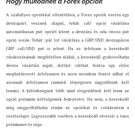
Hogy működnek a Forex opciók
A szabályos opciókkal ellentétben, a Forex opciók esetén egy
devizapárt vesznek alapul, tehát call opció vásárlása
automatikusan put opciót jelent a devizára és oda vissza put
opció során. Tehát: pár lot vásárlása a GBP/USD devizapáron
GBP call/USD put is jelent. Ha az árfolyam a kereskedő
várakozásainak megfelelően alakul, a kereskedő gyakorolhatja
deviza vásárlási jogát, dollárt válthat fontra egy előre
meghatározott árfolyamon és azon nyomban fontot adhat el
azonnali árfolyamon (aminek lényegesen nagyobbnak kell
lennie). A különbségnek több mint elegendőnek kell lenni az
opció prémium költségeinek fedezésére. Ha nem, a kereskedő
még megpróbálhatja eladni az opciókat és csökkenteni a
veszteséget. Legrosszabb esetben a kereskedő elveszti a tejes
prémiumot és vége.