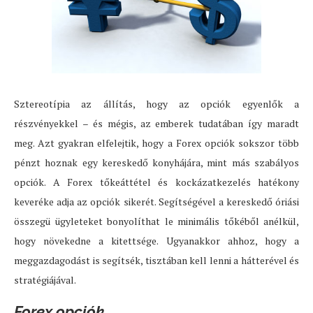
Sztereotípia az állítás, hogy az opciók egyenlők a
részvényekkel – és mégis, az emberek tudatában így maradt
meg. Azt gyakran elfelejtik, hogy a Forex opciók sokszor több
pénzt hoznak egy kereskedő konyhájára, mint más szabályos
opciók. A Forex tőkeáttétel és kockázatkezelés hatékony
keveréke adja az opciók sikerét. Segítségével a kereskedő óriási
összegü ügyleteket bonyolíthat le minimális tőkéből anélkül,
hogy növekedne a kitettsége. Ugyanakkor ahhoz, hogy a
meggazdagodást is segítsék, tisztában kell lenni a hátterével és
stratégiájával.
Forex opciók