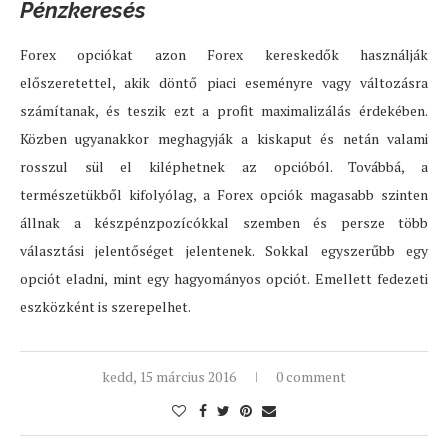
Pénzkeresés
Forex opciókat azon Forex kereskedők használják
előszeretettel, akik döntő piaci eseményre vagy változásra
számítanak, és teszik ezt a profit maximalizálás érdekében.
Közben ugyanakkor meghagyják a kiskaput és netán valami
rosszul sül el kiléphetnek az opcióból. Továbbá, a
természetükből kifolyólag, a Forex opciók magasabb szinten
állnak a készpénzpozícókkal szemben és persze több
választási jelentőséget jelentenek. Sokkal egyszerűbb egy
opciót eladni, mint egy hagyományos opciót. Emellett fedezeti
eszközként is szerepelhet.
kedd, 15 március 2016
0 comment