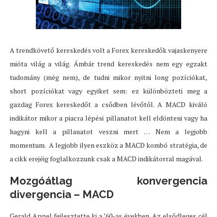
A trendkövető kereskedés volt a Forex kereskedők vajaskenyere
mióta világ a világ. Ámbár trend kereskedés nem egy egzakt
tudomány (még nem), de tudni mikor nyitni long pozíciókat,
short pozíciókat vagy egyiket sem: ez különbözteti meg a
gazdag Forex kereskedőt a csődben lévőtől. A MACD kiváló
indikátor mikor a piacra lépési pillanatot kell eldönteni vagy ha
hagyni kell a pillanatot veszni mert … Nem a legjobb
momentum. A legjobb ilyen eszköz a MACD kombó stratégia, de
a cikk erejéig foglalkozzunk csak a MACD indikátorral magával.
Mozgóátlag konvergencia
divergencia – MACD
Gerald Appel fejlesztette ki a ’60-as években. Az elsődleges cél