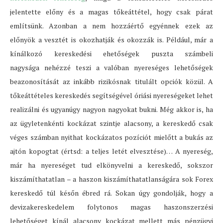
jelentette előny és a magas tőkeáttétel, hogy csak párat
említsünk. Azonban a nem hozzáértő egyénnek ezek az
előnyök a vesztét is okozhatják és okozzák is. Például, már a
kínálkozó kereskedési ehetőségek puszta számbeli
nagysága nehézzé teszi a valóban nyereséges lehetőségek
beazonosítását az inkább rizikósnak titulált opciók közül. A
tőkeáttételes kereskedés segítségével óriási nyereségeket lehet
realizálni és ugyanúgy nagyon nagyokat bukni. Még akkor is, ha
az ügyletenkénti kockázat szintje alacsony, a kereskedő csak
véges számban nyithat kockázatos pozíciót mielőtt a bukás az
ajtón kopogtat (értsd: a teljes letét elvesztése)… A nyereség,
már ha nyereséget tud elkönyvelni a kereskedő, sokszor
kiszámíthatatlan – a haszon kiszámíthatatlanságára sok Forex
kereskedő túl későn ébred rá. Sokan úgy gondolják, hogy a
devizakereskedelem folytonos magas haszonszerzési
lehetőséget kínál alacsony kockázat mellett más pénzügyi