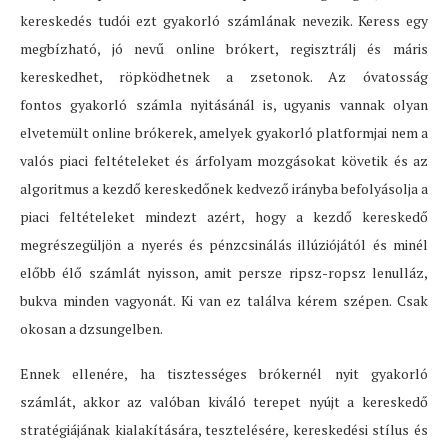
kereskedés tudói ezt gyakorló számlának nevezik. Keress egy
megbízható, jó nevű online brókert, regisztrálj és máris
kereskedhet, röpködhetnek a zsetonok. Az óvatosság
fontos gyakorló számla nyitásánál is, ugyanis vannak olyan
elvetemült online brókerek, amelyek gyakorló platformjai nem a
valós piaci feltételeket és árfolyam mozgásokat követik és az
algoritmus a kezdő kereskedőnek kedvező irányba befolyásolja a
piaci feltételeket mindezt azért, hogy a kezdő kereskedő
megrészegüljön a nyerés és pénzcsinálás illúziójától és minél
előbb élő számlát nyisson, amit persze ripsz-ropsz lenulláz,
bukva minden vagyonát. Ki van ez találva kérem szépen. Csak
okosan a dzsungelben.
Ennek ellenére, ha tisztességes brókernél nyit gyakorló
számlát, akkor az valóban kiváló terepet nyújt a kereskedő
stratégiájának kialakítására, tesztelésére, kereskedési stílus és