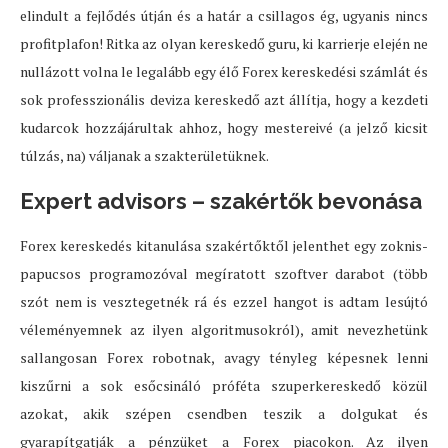
elindult a fejlődés útján és a határ a csillagos ég, ugyanis nincs
profitplafon! Ritka az olyan kereskedő guru, ki karrierje elején ne
nullázott volna le legalább egy élő Forex kereskedési számlát és
sok professzionális deviza kereskedő azt állítja, hogy a kezdeti
kudarcok hozzájárultak ahhoz, hogy mestereivé (a jelző kicsit
túlzás, na) váljanak a szakterületüknek.
Expert advisors – szakértők bevonása
Forex kereskedés kitanulása szakértőktől jelenthet egy zoknis-
papucsos programozóval megíratott szoftver darabot (több
szót nem is vesztegetnék rá és ezzel hangot is adtam lesújtó
véleményemnek az ilyen algoritmusokról), amit nevezhetünk
sallangosan Forex robotnak, avagy tényleg képesnek lenni
kiszűrni a sok esőcsináló próféta szuperkereskedő közül
azokat, akik szépen csendben teszik a dolgukat és
gyarapítgatják a pénzüket a Forex piacokon. Az ilyen