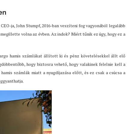
en
CEO-ja, John Stumpf, 2016-ban veszíteni fog vagyonából legalább
megillette volna az évben. Az indok? Miért tűnik ez úgy, hogy ez a
Fargo hamis számlákat állított ki és pénz követelésekkel állt elő
öbbentőbb, hogy biztosra vehető, hogy valakinek felelnie kell a
 hamis számlák miatt a nyugdíjazása előtt, és ez csak a csúcsa a
ggyanthatja.