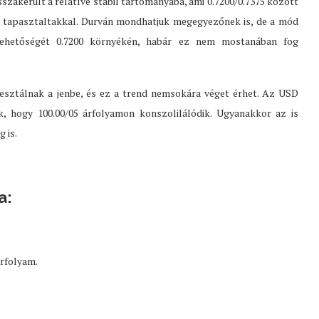
akerült a relatíve stabil tartományába, ami 0.7200/0.7375 között
tapasztaltakkal. Durván mondhatjuk megegyezőnek is, de a mód
 lehetőségét 0.7200 környékén, habár ez nem mostanában fog
esztálnak a jenbe, és ez a trend nemsokára véget érhet. Az USD
, hogy 100.00/05 árfolyamon konszolilálódik. Ugyanakkor az is
 is.
a:
árfolyam.