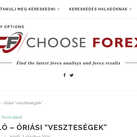
TANULJ MEG KERESKEDNI
KERESKEDÉS HALADÓKNAK
Y OPTIONS
Find the latest forex analisys and forex results
– óriási “veszteségek”
 Vezércikkek
Ó – ÓRIÁSI “VESZTESÉGEK”
hétfő, 3 október 2016