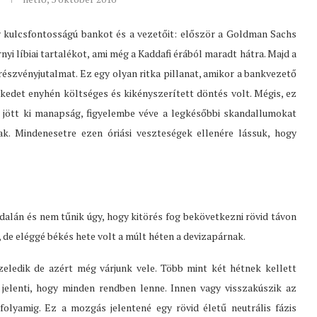
y kulcsfontosságú bankot és a vezetőit: először a Goldman Sachs
rnyi líbiai tartalékot, ami még a Kaddafi érából maradt hátra. Majd a
részvényjutalmat. Ez egy olyan ritka pillanat, amikor a bankvezető
elekedet enyhén költséges és kikényszerített döntés volt. Mégis, ez
l jött ki manapság, figyelembe véve a legkésőbbi skandallumokat
k. Mindenesetre ezen óriási veszteségek ellenére lássuk, hogy
alán és nem tűnik úgy, hogy kitörés fog bekövetkezni rövid távon
, de eléggé békés hete volt a múlt héten a devizapárnak.
eledik de azért még várjunk vele. Több mint két hétnek kellett
jelenti, hogy minden rendben lenne. Innen vagy visszakúszik az
folyamig. Ez a mozgás jelentené egy rövid életű neutrális fázis