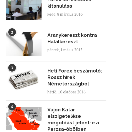
kitanulása
kedd, 8 március 2016
2
Aranykereszt kontra
Halálkereszt
péntek, 1 május 2015
3
Heti Forex beszámoló:
Rossz hírek
Németországból
hétfő, 10 október 2016
4
Vajon Katar
elszigetelése
megoldást jelent-e a
Perzsa-öbölben