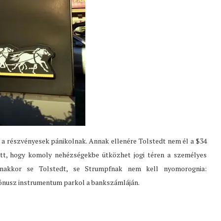
d a részvényesek pánikolnak. Annak ellenére Tolstedt nem él a $34
lett, hogy komoly nehézségekbe ütközhet jogi téren a személyes
anakkor se Tolstedt, se Strumpfnak nem kell nyomorognia:
bónusz instrumentum parkol a bankszámláján.