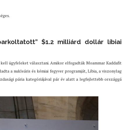
séges.
koltatott” $1.2 milliárd dollár líbiai
y kell ügyfeleket választani. Amikor elfogadták Moammar Kaddafit
ladta a nukleáris és kémiai fegyver programját, Líbia, a viszonylag
zdasági pária kategóriájával pár év alatt a legfejlettebb országgá