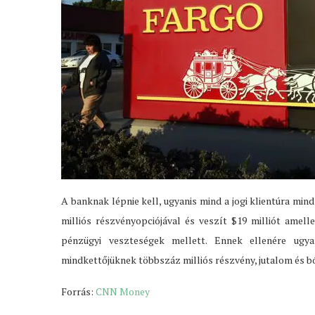
A banknak lépnie kell, ugyanis mind a jogi klientúra min
milliós részvényopciójával és veszít $19 milliót amel
pénzügyi veszteségek mellett. Ennek ellenére ugy
mindkettőjüknek többszáz milliós részvény, jutalom és 
Forrás:
CNN Money