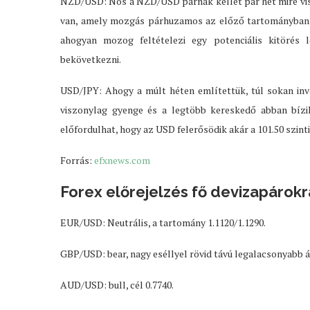
NZD/USD: Nos a NZD/USD párnak kellet pár hét mire vissz
van, amely mozgás párhuzamos az előző tartományban 
ahogyan mozog feltételezi egy potenciális kitörés
bekövetkezni.
USD/JPY: Ahogy a múlt héten említettük, túl sokan inv
viszonylag gyenge és a legtöbb kereskedő abban bízik
előfordulhat, hogy az USD felerősödik akár a 101.50 szintig
Forrás:
efxnews.com
Forex előrejelzés fő devizapárokr
EUR/USD: Neutrális, a tartomány 1.1120/1.1290.
GBP/USD: bear, nagy eséllyel rövid távú legalacsonyabb 
AUD/USD: bull, cél 0.7740.