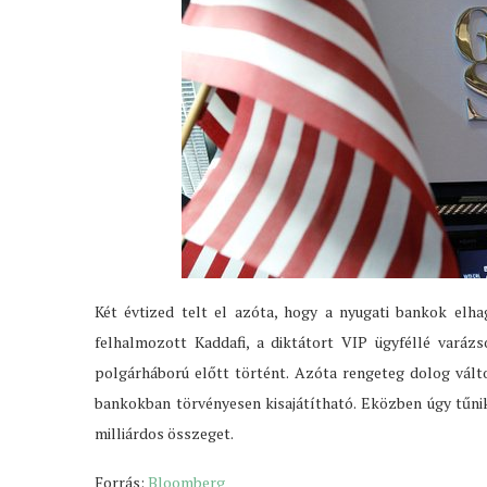
Két évtized telt el azóta, hogy a nyugati bankok elh
felhalmozott Kaddafi, a diktátort VIP ügyféllé varáz
polgárháború előtt történt. Azóta rengeteg dolog válto
bankokban törvényesen kisajátítható. Eközben úgy tűni
milliárdos összeget.
Forrás:
Bloomberg