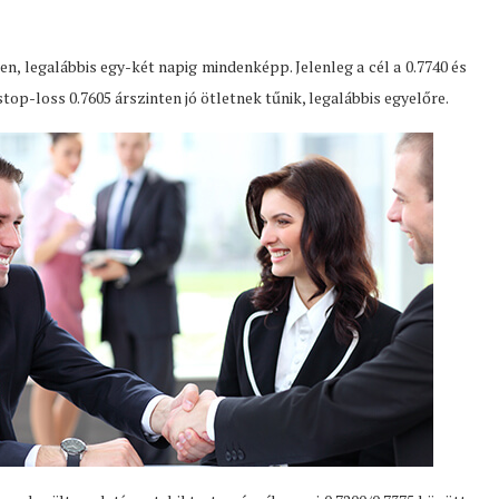
, legalábbis egy-két napig mindenképp. Jelenleg a cél a 0.7740 és
stop-loss 0.7605 árszinten jó ötletnek tűnik, legalábbis egyelőre.