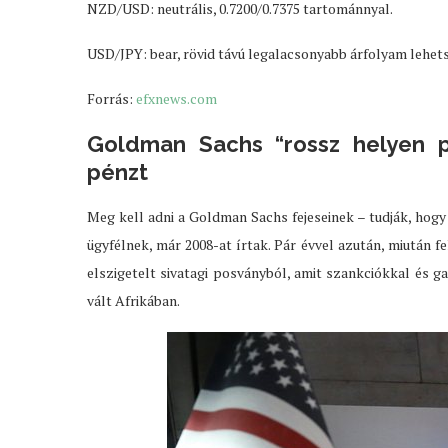
NZD/USD: neutrális, 0.7200/0.7375 tartománnyal.
USD/JPY: bear, rövid távú legalacsonyabb árfolyam lehet
Forrás:
efxnews.com
Goldman Sachs “rossz helyen par
pénzt
Meg kell adni a Goldman Sachs fejeseinek – tudják, hog
ügyfélnek, már 2008-at írtak. Pár évvel azután, miután fe
elszigetelt sivatagi posványból, amit szankciókkal és ga
vált Afrikában.