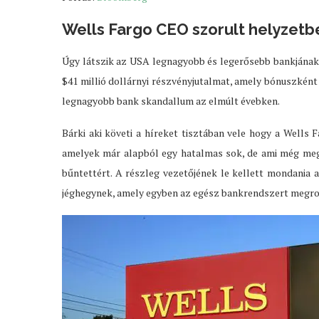
Wells Fargo CEO szorult helyzetb
Úgy látszik az USA legnagyobb és legerősebb bankjának 
$41 millió dollárnyi részvényjutalmat, amely bónuszként 
legnagyobb bank skandallum az elmúlt évebken.
Bárki aki követi a híreket tisztában vele hogy a Wells 
amelyek már alapból egy hatalmas sok, de ami még megd
bűntettért. A részleg vezetőjének le kellett mondania a
jéghegynek, amely egyben az egész bankrendszert megro