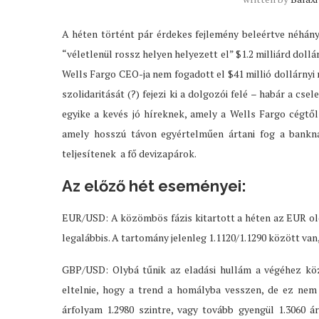
A héten történt pár érdekes fejlemény beleértve néhán
“véletlenül rossz helyen helyezett el” $1.2 milliárd dollá
Wells Fargo CEO-ja nem fogadott el $41 millió dollárnyi 
szolidaritását (?) fejezi ki a dolgozói felé – habár a cs
egyike a kevés jó híreknek, amely a Wells Fargo cégtő
amely hosszú távon egyértelműen ártani fog a bankna
teljesítenek a fő devizapárok.
Az előző hét eseményei:
EUR/USD: A közömbös fázis kitartott a héten az EUR old
legalábbis. A tartomány jelenleg 1.1120/1.1290 között van
GBP/USD: Olybá tűnik az eladási hullám a végéhez köz
eltelnie, hogy a trend a homályba vesszen, de ez nem 
árfolyam 1.2980 szintre, vagy tovább gyengül 1.3060 ár