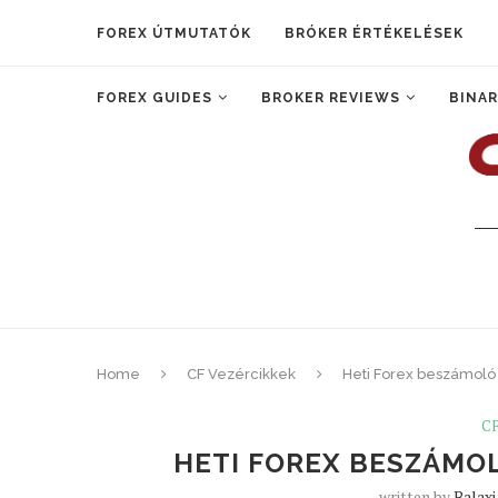
FOREX ÚTMUTATÓK
BRÓKER ÉRTÉKELÉSEK
FOREX GUIDES
BROKER REVIEWS
BINAR
Home
CF Vezércikkek
Heti Forex beszámoló 
CF
HETI FOREX BESZÁMOL
written by
Balaxi