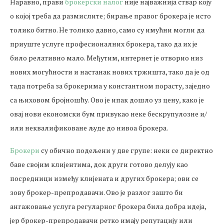
Наравно, прави
брокерски налог
није најважнија ствар коју
о којој треба да размислите; бирање правог брокера је исто
толико битно. Не толико давно, само су имућни могли да
приуште услуге професионалних брокера, тако да их је
било релативно мало. Међутим, интернет је отворио низ
нових могућности и настанак нових тржишта, тако да је од
тада потреба за брокерима у константном порасту, заједно
са њиховом бројношћу. Ово је ипак дошло уз цену, како је
овај нови економски бум привукао неке бескрупулозне и/
или неквалификоване људе до нивоа брокера.
Брокери
су обично подељени у две групе: неки се директно
баве својим клијентима, док други готово делују као
посредници између клијената и других брокера; ови се
зову брокер-препродавачи. Ово је разлог зашто би
ангажовање услуга регуларног брокера била добра идеја,
јер брокер-препродавачи ретко имају репутацију или