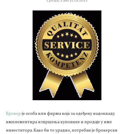
Брокер
је особа или фирма која за одеђену надокнаду
имплементира извршења куповине и продаје у име
инвеститора. Како би то урадио, потребан је брокерски