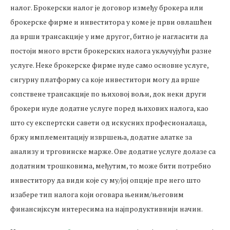
налог. Брокерски налог је договор између брокера или
брокерске фирме и инвеститора у коме је први овлашћен
да врши трансакције у име другог, битно је нагласити да
постоји много врсти брокерских налога укључујући разне
услуге. Неке брокерске фирме нуде само основне услуге,
сигурну платформу са које инвеститори могу да врше
сопствене трансакције по њиховој вољи, док неки други
брокери нуде додатне услуге поред њихових налога, као
што су експертски савети од искусних професионалаца,
бржу имплементацију извршења, додатне алатке за
анализу и трговинске марже. Ове додатне услуге долазе са
додатним трошковима, међутим, то може бити потребно
инвеститору да види које су му/јој опције пре него што
изабере тип налога који оговара њеним/његовим
финансијксум интересима на најпродуктивнији начин.