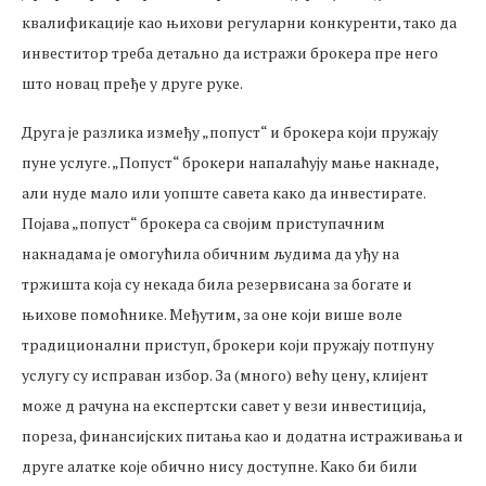
квалификације као њихови регуларни конкуренти, тако да
инвеститор треба детаљно да истражи брокера пре него
што новац пређе у друге руке.
Друга је разлика између „попуст“ и брокера који пружају
пуне услуге. „Попуст“ брокери напалаћују мање накнаде,
али нуде мало или уопште савета како да инвестирате.
Појава „попуст“ брокера са својим приступачним
накнадама је омогућила обичним људима да уђу на
тржишта која су некада била резервисана за богате и
њихове помоћнике. Међутим, за оне који више воле
традиционални приступ, брокери који пружају потпуну
услугу су исправан избор. За (много) већу цену, клијент
може д рачуна на експертски савет у вези инвестиција,
пореза, финансијских питања као и додатна истраживања и
друге алатке које обично нису доступне. Како би били