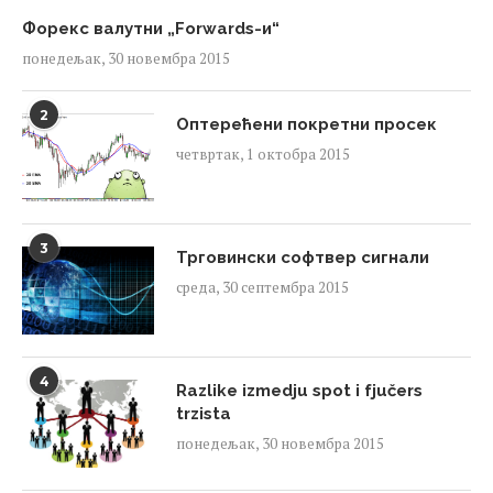
Форекс валутни „Forwards-и“
понедељак, 30 новембра 2015
2
Оптерећени покретни просек
четвртак, 1 октобра 2015
3
Трговински софтвер сигнали
среда, 30 септембра 2015
4
Razlike izmedju spot i fjučers
trzista
понедељак, 30 новембра 2015