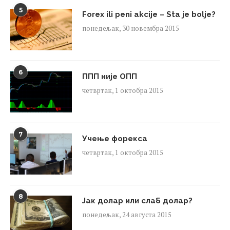
5
Forex ili peni akcije – Sta je bolje?
понедељак, 30 новембра 2015
6
ППП није ОПП
четвртак, 1 октобра 2015
7
Учење форекса
четвртак, 1 октобра 2015
8
Јак долар или слаб долар?
понедељак, 24 августа 2015