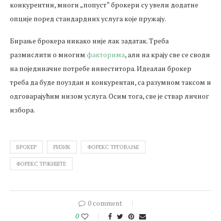
конкурентни, многи „попуст“ брокери су увели додатне
опције поред стандардних услуга које пружају.
Бирање брокера никако није лак задатак. Треба
размислити о многим
факторима
, али на крају све се своди
на појединачне потребе инвеститора. Идеалан брокер
треба да буде поуздан и конкурентан, са разумном таксом и
одговарајућим низом услуга. Осим тога, све је ствар личног
избора.
БРОКЕР
РИЗИК
ФОРЕКС ТРГОВАЊЕ
ФОРЕКС ТРЖИШТЕ
0 comment
0