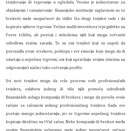
trejdovanje ili trgovanje u ogledalu. Veoma je jednostavno za
objašnjenje i razumevanje: finansijske institucije (uglavnom su to
brokeri) nude mogućnost da vidite šta drugi trejderi rade i da
kopirate njihove trgovine. Većina malih investitora trpi gubitke na
Forex tržištu, ali postoji i nekolicina njih koji mogu ostvariti
određenu stalnu zaradu. To su oni trejderi koji su uspeli da
prevaziđu svoje strahove, pohlepu i sve emocije koje mogu da ih
ometaju u uspešnoj trgovini, oni koji upravljaju svojim rizicima na
odgovarajući način i tako ostvaruju profite.
Svi novi trejderi mogu da vrše procenu ovih profesionalnih
trejdera, odaberu jednog ili više njih pomoću određenih
finansijskih usluga kompanija ili brokera i mogu da povežu svoje
račune sa računom jednog profesionalnog trejdera. Sada sve
postaje mnogo jednostavnije, jer se trgovine uspešnog trejdera
kopiraju direktno na tVaš račun. Neke kompanije ili brokeri među
svojim finansijskim uslugama nude jedino mogućnost ručnog