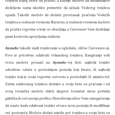
trejderu kojeg želite da pratite, a kasnije možete da modifikujete
dodeljenu sumu ukoliko primetite da učinak Vodećeg trejdera
opada. Takođe možete da dodate prestanak praćenja Vodećih
trejdera u realnom vremenu. Naravno, u realnom vremenu možete
da pratite trgovine u koje se obavljaju, a Currensee Vam dodeljuje
punu kontrolu upravljanja rizikom.
Ayondo
takođe nudi trejdovanje u ogledalu, slično Currensee-ju.
Prvo je potrebno odabrati vrhunskog trejdera. Rangiranja svih
vrsta možete pronaći na
Ayondo
-voj listi: najbolji trejder
određene valute u poslednjem periodu koji birate, ili najbolji
trejder koji je svoje trgovine zatvorio u poslednjih 15 minuta itd.
Zatim odabranog trejdera dodajte u svoju listu za praćanje i od
ovog trenutka možete videti njegove trenutne nivoe prekida
gubitka ili ostvarenja profita. Obaveštenja uživo Vam omogućavaju
da znate kada odabrani trejder otvara novu poziciju ili modifikuje
već postojeću. Možete dodati najviše pet trejdera u svoju listu za