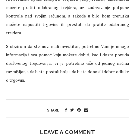
možete pratiti odabranog trejdera, uz zadržavanje potpune
kontrole nad svojim računom, a takođe u bilo kom trenutku
možete napustiti trgovinu ili prestati da pratite odabranog
trejdera.
S obzirom da ste novi mali investitor, potrebno Vam je mnogo
informacija i sva pomoć koju možete dobiti, kao i dosta ponuda
društvenog trejdovanja, jer je potrebno više od jednog načina
razmišljanja da biste postali bolji i da biste donosili dobre odluke
o trgovini.
SHARE
LEAVE A COMMENT