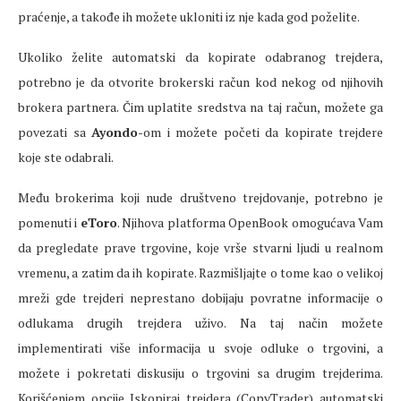
praćenje, a takođe ih možete ukloniti iz nje kada god poželite.
Ukoliko želite automatski da kopirate odabranog trejdera,
potrebno je da otvorite brokerski račun kod nekog od njihovih
brokera partnera. Čim uplatite sredstva na taj račun, možete ga
povezati sa
Ayondo
-om i možete početi da kopirate trejdere
koje ste odabrali.
Među brokerima koji nude društveno trejdovanje, potrebno je
pomenuti i
eToro
. Njihova platforma OpenBook omogućava Vam
da pregledate prave trgovine, koje vrše stvarni ljudi u realnom
vremenu, a zatim da ih kopirate. Razmišljajte o tome kao o velikoj
mreži gde trejderi neprestano dobijaju povratne informacije o
odlukama drugih trejdera uživo. Na taj način možete
implementirati više informacija u svoje odluke o trgovini, a
možete i pokretati diskusiju o trgovini sa drugim trejderima.
Korišćenjem opcije Iskopiraj trejdera (CopyTrader) automatski