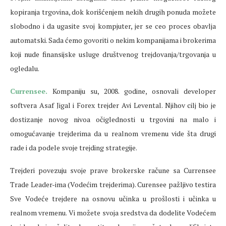
kopiranja trgovina, dok korišćenjem nekih drugih ponuda možete
slobodno i da ugasite svoj kompjuter, jer se ceo proces obavlja
automatski. Sada ćemo govoriti o nekim kompanijama i brokerima
koji nude finansijske usluge društvenog trejdovanja/trgovanja u
ogledalu.
Currensee.
Kompaniju su, 2008. godine, osnovali developer
softvera Asaf Jigal i Forex trejder Avi Levental. Njihov cilj bio je
dostizanje novog nivoa očiglednosti u trgovini na malo i
omogućavanje trejderima da u realnom vremenu vide šta drugi
rade i da podele svoje trejding strategije.
Trejderi povezuju svoje prave brokerske račune sa Currensee
Trade Leader-ima (Vodećim trejderima). Curensee pažljivo testira
Sve Vodeće trejdere na osnovu učinka u prošlosti i učinka u
realnom vremenu. Vi možete svoja sredstva da dodelite Vodećem