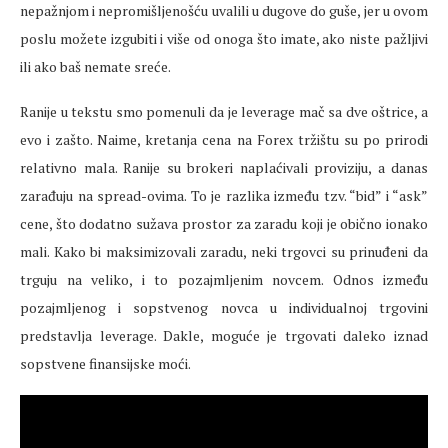
nepažnjom i nepromišljenošću uvalili u dugove do guše, jer u ovom
poslu možete izgubiti i više od onoga što imate, ako niste pažljivi
ili ako baš nemate sreće.
Ranije u tekstu smo pomenuli da je leverage mač sa dve oštrice, a
evo i zašto. Naime, kretanja cena na Forex tržištu su po prirodi
relativno mala. Ranije su brokeri naplaćivali proviziju, a danas
zarađuju na spread-ovima. To je razlika između tzv. “bid” i “ask”
cene, što dodatno sužava prostor za zaradu koji je obično ionako
mali. Kako bi maksimizovali zaradu, neki trgovci su prinuđeni da
trguju na veliko, i to pozajmljenim novcem. Odnos između
pozajmljenog i sopstvenog novca u individualnoj trgovini
predstavlja leverage. Dakle, moguće je trgovati daleko iznad
sopstvene finansijske moći.