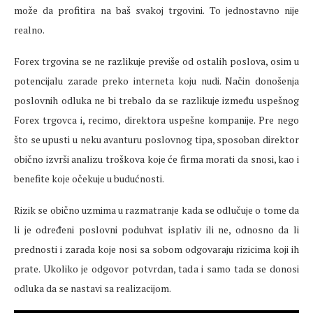
može da profitira na baš svakoj trgovini. To jednostavno nije
realno.
Forex trgovina se ne razlikuje previše od ostalih poslova, osim u
potencijalu zarade preko interneta koju nudi. Način donošenja
poslovnih odluka ne bi trebalo da se razlikuje između uspešnog
Forex trgovca i, recimo, direktora uspešne kompanije. Pre nego
što se upusti u neku avanturu poslovnog tipa, sposoban direktor
obično izvrši analizu troškova koje će firma morati da snosi, kao i
benefite koje očekuje u budućnosti.
Rizik se obično uzmima u razmatranje kada se odlučuje o tome da
li je određeni poslovni poduhvat isplativ ili ne, odnosno da li
prednosti i zarada koje nosi sa sobom odgovaraju rizicima koji ih
prate. Ukoliko je odgovor potvrdan, tada i samo tada se donosi
odluka da se nastavi sa realizacijom.