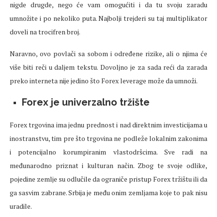
nigde drugde, nego će vam omogućiti i da tu svoju zaradu
umnožite i po nekoliko puta. Najbolji trejderi su taj multiplikator
doveli na trocifren broj.
Naravno, ovo povlači sa sobom i određene rizike, ali o njima će
više biti reči u daljem tekstu. Dovoljno je za sada reći da zarada
preko interneta nije jedino što Forex leverage može da umnoži.
Forex je univerzalno tržište
Forex trgovina ima jednu prednost i nad direktnim investicijama u
inostranstvu, tim pre što trgovina ne podleže lokalnim zakonima
i potencijalno korumpiranim vlastodršcima. Sve radi na
međunarodno priznat i kulturan način. Zbog te svoje odlike,
pojedine zemlje su odlučile da ograniče pristup Forex tržištu ili da
ga sasvim zabrane. Srbija je među onim zemljama koje to pak nisu
uradile.