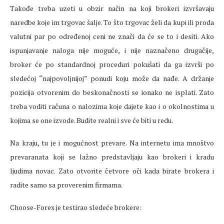
Takođe treba uzeti u obzir način na koji brokeri izvršavaju
naredbe koje im trgovac šalje. To što trgovac želi da kupi ili proda
valutni par po određenoj ceni ne znači da će se to i desiti. Ako
ispunjavanje naloga nije moguće, i nije naznačeno drugačije,
broker će po standardnoj proceduri pokušati da ga izvrši po
sledećoj “najpovoljnijoj” ponudi koju može da nađe. A držanje
pozicija otvorenim do beskonačnosti se ionako ne isplati. Zato
treba voditi računa o nalozima koje dajete kao i o okolnostima u
kojima se one izvode. Budite realni i sve će biti u redu.
Na kraju, tu je i mogućnost prevare. Na internetu ima mnoštvo
prevaranata koji se lažno predstavljaju kao brokeri i kradu
ljudima novac. Zato otvorite četvore oči kada birate brokera i
radite samo sa proverenim firmama.
Choose-Forex je testirao sledeće brokere: