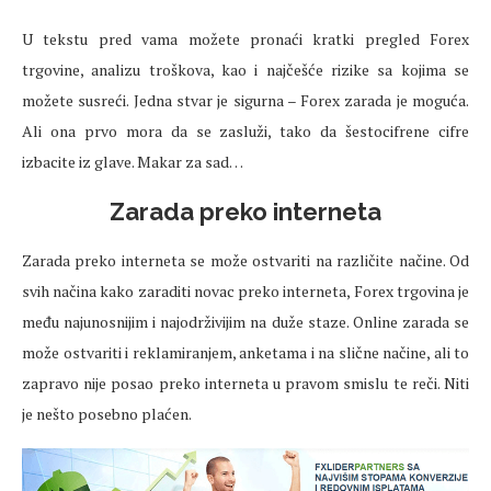
U tekstu pred vama možete pronaći kratki pregled Forex
trgovine, analizu troškova, kao i najčešće rizike sa kojima se
možete susreći. Jedna stvar je sigurna – Forex zarada je moguća.
Ali ona prvo mora da se zasluži, tako da šestocifrene cifre
izbacite iz glave. Makar za sad…
Zarada preko interneta
Zarada preko interneta se može ostvariti na različite načine. Od
svih načina kako zaraditi novac preko interneta, Forex trgovina je
među najunosnijim i najodrživijim na duže staze. Online zarada se
može ostvariti i reklamiranjem, anketama i na slične načine, ali to
zapravo nije posao preko interneta u pravom smislu te reči. Niti
je nešto posebno plaćen.