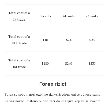
Total cost of a
18 cents
24 cents
23 cents
1k trade
Total cost of a
$18
$24
$23
100k trade
Total cost of a
$180
$240
$230
1M trade
Forex rizici
Forex sa sobom nosi ozbiljne rizike. Srećom, oni se odnose samo
na vaš novac. Pošteno bi bilo reći da ima ljudi koji su se svojom