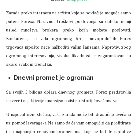
Zarada preko interneta na tržištu koje se povlači je moguća samo
putem Forexa. Naravno, troškovi poslovanja su daleko manji
usled mnoštva brokera preko kojih možete poslovati.
Konkurencija u vidu ogromnog broja novopridošlih Forex
trgovaca nipošto neće naškoditi vašim šansama. Naprotiv, zbog
ogromnog interesovanja, visoka likvidnost je zagarantovana u
skoro svakom trenutku.
Dnevni promet je ogroman
Sa svojih 5 biliona dolara dnevnog prometa, Forex predstavlja
najveće i najaktivnije finansijso tržište u istoriji čovečanstva.
U najidealnijem slučaju, vaša zarada može biti drastično uvećana
uz pomoć leverage-a. Ne samo da će vam omogućiti da profitirate
i na najmanjim cenovnim promenama, koje ne bi bile isplative