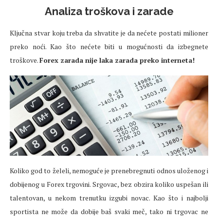
Analiza troškova i zarade
Ključna stvar koju treba da shvatite je da nećete postati milioner
preko noći. Kao što nećete biti u mogućnosti da izbegnete
troškove.
Forex zarada nije laka zarada preko interneta!
Koliko god to želeli, nemoguće je prenebregnuti odnos uloženog i
dobijenog u Forex trgovini. Srgovac, bez obzira koliko uspešan ili
talentovan, u nekom trenutku izgubi novac. Kao što i najbolji
sportista ne može da dobije baš svaki meč, tako ni trgovac ne