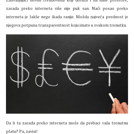
zarada preko interneta više nije puk san. Naći posao preko
interneta je lakše nego ikada ranije. Možda najveća prednost je
njegova potpuna transparentnost koju imate u svakom trenutku.
Da li ta zarada preko interneta može da prebaci vašu trenutnu
platu? Pa, zavisi!