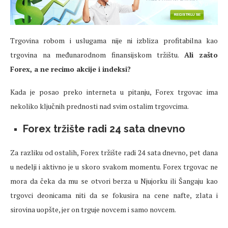
Trgovina robom i uslugama nije ni izbliza profitabilna kao
trgovina na međunarodnom finansijskom tržištu.
Ali zašto
Forex, a ne recimo akcije i indeksi?
Kada je posao preko interneta u pitanju, Forex trgovac ima
nekoliko ključnih prednosti nad svim ostalim trgovcima.
Forex tržište radi 24 sata dnevno
Za razliku od ostalih, Forex tržište radi 24 sata dnevno, pet dana
u nedelji i aktivno je u skoro svakom momentu. Forex trgovac ne
mora da čeka da mu se otvori berza u Njujorku ili Šangaju kao
trgovci deonicama niti da se fokusira na cene nafte, zlata i
sirovina uopšte, jer on trguje novcem i samo novcem.