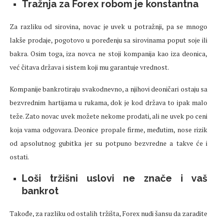
Tražnja za Forex robom je konstantna
Za razliku od sirovina, novac je uvek u potražnji, pa se mnogo
lakše prodaje, pogotovo u poređenju sa sirovinama poput soje ili
bakra. Osim toga, iza novca ne stoji kompanija kao iza deonica,
već čitava država i sistem koji mu garantuje vrednost.
Kompanije bankrotiraju svakodnevno, a njihovi deoničari ostaju sa
bezvrednim hartijama u rukama, dok je kod država to ipak malo
teže. Zato novac uvek možete nekome prodati, ali ne uvek po ceni
koja vama odgovara. Deonice propale firme, međutim, nose rizik
od apsolutnog gubitka jer su potpuno bezvredne a takve će i
ostati.
Loši tržišni uslovi ne znače i vaš
bankrot
Takođe, za razliku od ostalih tržišta, Forex nudi šansu da zaradite