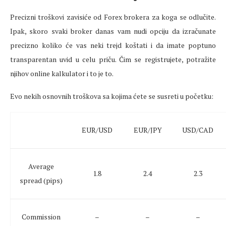
Precizni troškovi zavisiće od Forex brokera za koga se odlučite.
Ipak, skoro svaki broker danas vam nudi opciju da izračunate
precizno koliko će vas neki trejd koštati i da imate poptuno
transparentan uvid u celu priču. Čim se registrujete, potražite
njihov online kalkulator i to je to.
Evo nekih osnovnih troškova sa kojima ćete se susreti u početku:
EUR/USD
EUR/JPY
USD/CAD
Average
1.8
2.4
2.3
spread (pips)
Commission
–
–
–