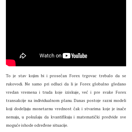
To je stav kojim bi i prosečan Forex trgovac trebalo da se
rukovodi. Ne samo pri odluci da li je Forex globalno gledano
vredan vremena i truda koje iziskuje, već i pre svake Forex
transakcije na individualnom planu. Danas postoje razni modeli
koji dodeljuju monetarnu vrednost čak i stvarima koje je inače
nemaju, u pokušaju da kvantifikuju i matematički predvide sve
moguće ishode određene situacije.