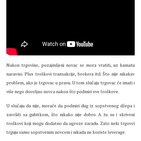
Nakon trgovine, pozajmljeni novac se mora vratiti, uz kamatu
naravno. Plus troškovi transakcije, brokera itd. Što nije nikakav
problem, ako je trgovac u pravu. U tom slučaju trgovac će imati i
više nego dovoljno novca nakon što podmiri sve troškove.
U slučaju da nije, moraće da podmiri dug iz sopstvenog džepa i
završiti sa gubitkom, što nikako nije dobro. A tu su i skriveni
troškovi koji mogu dodatno da ugroze zaradu. Zato neki trgovci
trguju samo sopstvenim novcem i nikada ne koriste leverage.