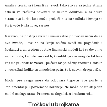
Analiza troškova i koristi se izvodi tako što se sa jedne strane
saberu svi troškovi povezani sa nekom odlukom, a sa druge
strane sva korist koja može proizići iz te iste odluke i izvaga se
šta je veće. Ništa novo, zar ne?
Naravno, ne postoji savršen i univerzalno prihvaćen način da se
ovo izvede, i sve se na kraju obično svodi na pogađanje i
špekulacije, ali srećom postoje finansijski modeli koji su dovoljno
napredni da, kao što smo rekli, kvantifikuju sve moguće faktore
koji mogu uticati na zaradu, pa čak i raspoloženje radnika i ljudske
emocije. Sad, koliko su ti modeli uspešni, to je sasvim druga priča.
Model pre svega mora da odgovara trgovcu. Sve posle je
implementacije i povremene korekcije. Ne može postojati jedan
model na duge staze. Promene se događaju u kratkom roku.
Troškovi u brojkama