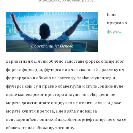
Када
при;амо о
форекс
Форекс опције: Основе
деривативима, људи обично запоставе форекс опције због
форекс форварда, фјучерса или чак свапова. За разлику од
форварда који обично не захтевају плаћање унапред и
фјучерса који су и правно обавезујући и скупи, опције нуде
више маневарског простора додуше по већој цени; не
морате да активирате опцију ако не желите, али је и даље
морате купити пре тога, а не враћају новац за
неискоришћене опције. Ипак, обично је јефтиније него да се
обавежете на озбиљнију трговину.