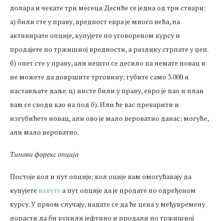
долара и чекате три месеца. Десиће се једна од три ствари:
а) били сте у праву, вредност евра је много већа, па
активирате опције, купујете по уговореном курсу и
продајете по тржишној вредности, а разлику стрпате у џеп.
б) опет сте у праву, али нешто се десило па немате новац и
не можете да довршите трговину; губите само 3.000 и
настављате даље. ц) нисте били у праву, евро је пао и план
вам се своди као на под б). Или ће вас преварити и
изгубићете новац, али ово је мало вероватно данас; могуће,
али мало вероватно.
Типови форекс опција
Постоје кол и пут опције; кол оције вам омогућавају да
купујете
валуту
а пут опције да је продате по одређеном
курсу. У првом случају, надате се да ће цена у међувремену
порасти да би купили јефтино и продали по тржишној