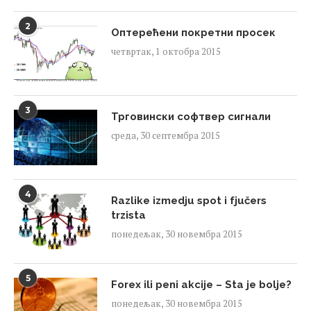
2
Оптерећени покретни просек
четвртак, 1 октобра 2015
3
Трговински софтвер сигнали
среда, 30 септембра 2015
4
Razlike izmedju spot i fjučers
trzista
понедељак, 30 новембра 2015
5
Forex ili peni akcije – Sta je bolje?
понедељак, 30 новембра 2015