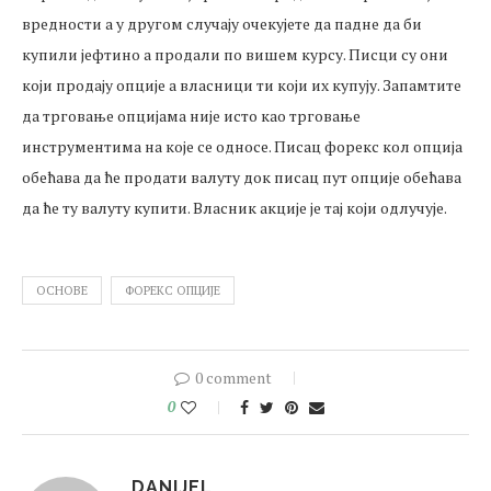
вредности а у другом случају очекујете да падне да би
купили јефтино а продали по вишем курсу. Писци су они
који продају опције а власници ти који их купују. Запамтите
да трговање опцијама није исто као трговање
инструментима на које се односе. Писац форекс кол опција
обећава да ће продати валуту док писац пут опције обећава
да ће ту валуту купити. Власник акције је тај који одлучује.
ОСНОВЕ
ФОРЕКС ОПЦИЈЕ
0 comment
0
DANIJEL