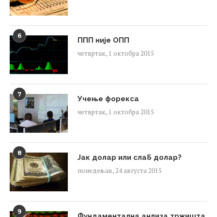
6
ППП није ОПП
четвртак, 1 октобра 2015
7
Учење форекса
четвртак, 1 октобра 2015
8
Јак долар или слаб долар?
понедељак, 24 августа 2015
9
Фундаментална анлиза тржишта