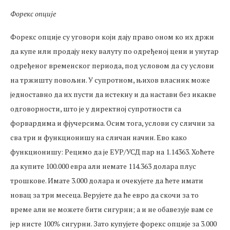
Форекс опције
Форекс опције су уговори који дају право оном ко их држи
да купе или продају неку валуту по одређеној цени и унутар
одређеног временског периода, под условом да су услови
на тржишту повољни. У супротном, њихов власник може
једноставно да их пусти да истекну и да настави без икакве
одговорности, што је у директној супротности са
форвардима и фјучерсима. Осим тога, услови су слични за
сва три и функционишу на сличан начин. Ево како
функционишу: Рецимо да је ЕУР/УСД пар на 1.14363. Хоћете
да купите 100.000 евра али немате 114.363 долара плус
трошкове. Имате 3.000 долара и очекујете да ћете имати
новац за три месеца. Верујете да ће евро да скочи за то
време али не можете бити сигурни; а и не обавезује вам се
јер нисте 100% сигурни. Зато купујете форекс опције за 3.000