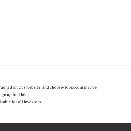
ФОРЕКС ОПЦИЈЕ: ЧЕМУ
ФОРЕКС ОПЦИЈЕ: МЕХАН
СЛУЖЕ?
И ОДРЕЂИВАЊЕ ЦЕН
понедељак, 30 новембра 2015
понедељак, 30 новембра 20
tioned on this website, and
choose-forex.com
may be
sign up for them.
table for all investors.