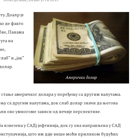
ту. Доалр је
као де факто
бве, Панама
лута на
ме,
аб“ и „јак“
долар.
Амерички долар
 стање америчког долара у поређењу са другим валутама.
еђењу са другим валутама, док слаб долар значи да његова
 али ово умногоме зависи од нечије перспективе.
ба извезена у САД) јефтинија, док су она направљена у САД
приступачнија, што им даје више моћи приликом будућих