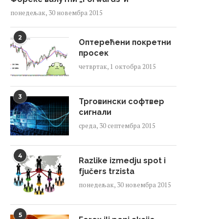
понедељак, 30 новембра 2015
2
Оптерећени покретни
просек
четвртак, 1 октобра 2015
3
Трговински софтвер
сигнали
среда, 30 септембра 2015
4
Razlike izmedju spot i
fjučers trzista
понедељак, 30 новембра 2015
5