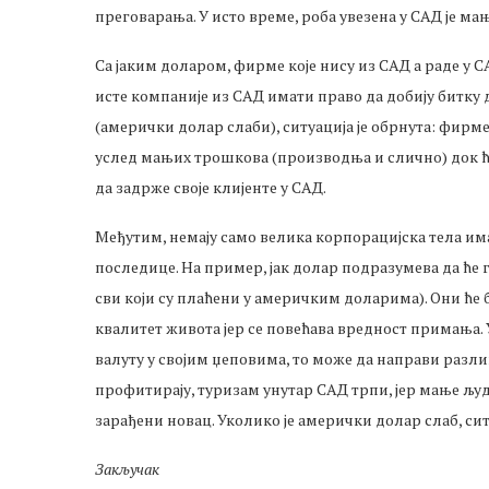
преговарања. У исто време, роба увезена у САД је 
Са јаким доларом, фирме које нису из САД а раде у 
исте компаније из САД имати право да добију битку д
(амерички долар слаби), ситуација је обрнута: фирм
услед мањих трошкова (производња и слично) док ће
да задрже своје клијенте у САД.
Међутим, немају само велика корпорацијска тела има
последице. На пример, јак долар подразумева да ће 
сви који су плаћени у америчким доларима). Они ће 
квалитет живота јер се повећава вредност примања. 
валуту у својим џеповима, то може да направи разлик
профитирају, туризам унутар САД трпи, јер мање љу
зарађени новац. Уколико је амерички долар слаб, ситу
Закључак