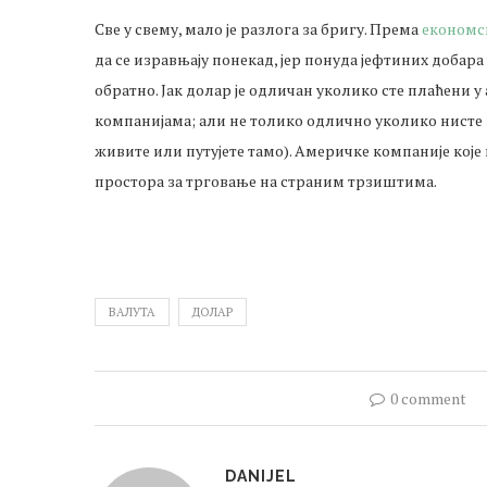
Све у свему, мало је разлога за бригу. Према
економск
да се изравњају понекад, јер понуда јефтиних добара
обратно. Јак долар је одличан уколико сте плаћени
компанијама; али не толико одлично уколико нисте 
живите или путујете тамо). Америчке компаније које
простора за трговање на страним трзиштима.
ВАЛУТА
ДОЛАР
0 comment
DANIJEL