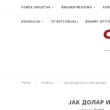
FOREX ISKUSTVA
BROKER REVIEWS
FOR
EDUKACIJA
CF EDITORIJALI
BINARY OPTI
Home
Analize
Јак долар или слаб долар?
ЈАК ДОЛАР 
written by
Danijel