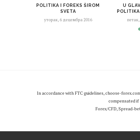
POLITIKA I FOREKS ŠIROM
U GLA
SVETA
POLITIKA
уторак, 6 децембра 2016
петак,
In accordance with FTC guidelines,
choose-forex.co
compensated if c
Forex/CFD, Spread-betti