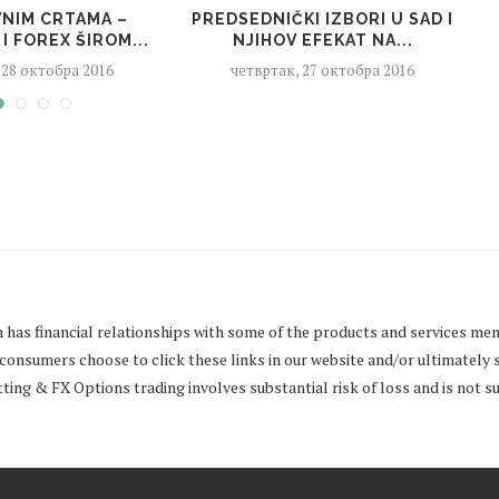
VNIM CRTAMA –
PREDSEDNIČKI IZBORI U SAD I
 I FOREX ŠIROM...
NJIHOV EFEKAT NA...
 28 октобра 2016
четвртак, 27 октобра 2016
m
has financial relationships with some of the products and services men
onsumers choose to click these links in our website and/or ultimately 
ng & FX Options trading involves substantial risk of loss and is not sui