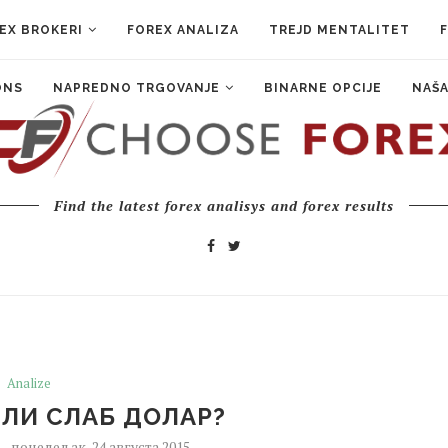
EX BROKERI
FOREX ANALIZA
TREJD MENTALITET
ONS
NAPREDNO TRGOVANJE
BINARNE OPCIJE
NAŠA
Find the latest forex analisys and forex results
Analize
ИЛИ СЛАБ ДОЛАР?
понедељак, 24 августа 2015