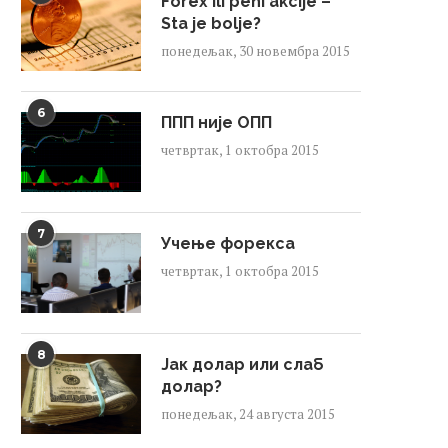
Forex ili peni akcije –
Sta je bolje?
понедељак, 30 новембра 2015
6
ППП није ОПП
четвртак, 1 октобра 2015
7
Учење форекса
четвртак, 1 октобра 2015
8
Јак долар или слаб
долар?
понедељак, 24 августа 2015