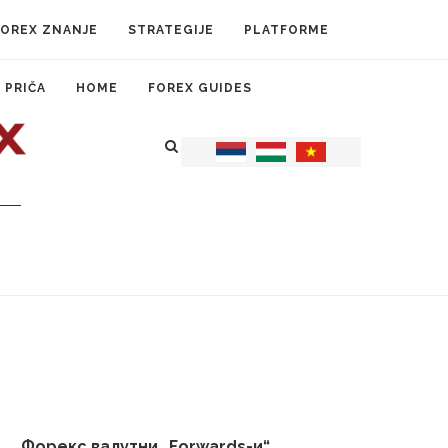
FOREX ZNANJE
STRATEGIJE
PLATFORME
 PRIČA
HOME
FOREX GUIDES
Форекс валутни „Forwards-и“