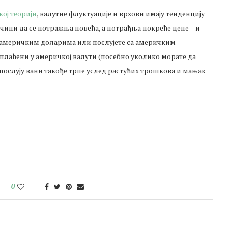
ој теорији
, валутне флуктуације и врхови имају тенденцију
 чини да се потражња повећа, а потрађња покреће цене – и
 у америчким доларима или послујете са америчким
плаћени у америчкој валути (посебно уколико морате да
 послују вани такође трпе услед растућих трошкова и мањак
0