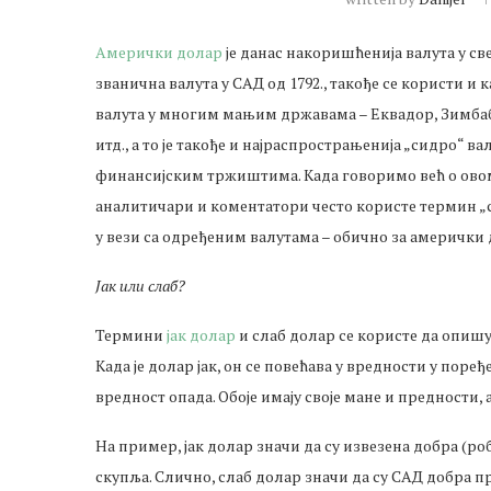
Амерички долар
је данас накоришћенија валута у све
званична валута у САД од 1792., такође се користи и 
валута у многим мањим државама – Еквадор, Зимба
итд., а то је такође и најраспрострањенија „сидро“ ва
финансијским тржиштима. Када говоримо већ о ово
аналитичари и коментатори често користе термин „сл
у вези са одређеним валутама – обично за амерички 
Јак или слаб?
Термини
јак долар
и слаб долар се користе да опишу
Када је долар јак, он се повећава у вредности у пор
вредност опада. Обоје имају своје мане и предности,
На пример, јак долар значи да су извезена добра (ро
скупља. Слично, слаб долар значи да су САД добра 