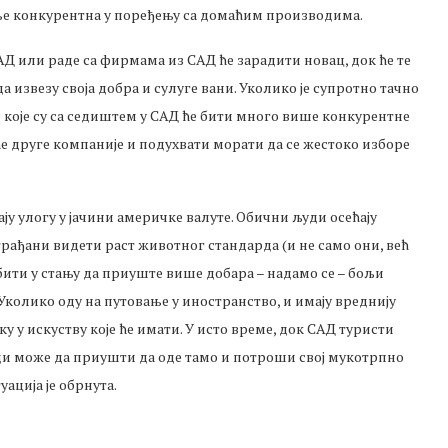
мање конкурентна у поређењу са домаћим производима.
САД или раде са фирмама из САД ће зарадити новац, док ће те
а извезу своја добра и сулуге вани. Уколико је супротно тачно
е које су са седиштем у САД ће бити много више конкурентне
 друге компаније и подухвати морати да се жестоко изборе
ју улогу у јачини америчке валуте. Обични људи осећају
грађани видети раст животног стандарда (и не само они, већ
бити у стању да приуште више добара – надамо се – бољи
Уколико оду на путовање у иностранство, и имају вреднију
у у искуству које ће имати. У исто време, док САД туристи
ди може да приушти да оде тамо и потроши свој мукотрпно
ација је обрнута.