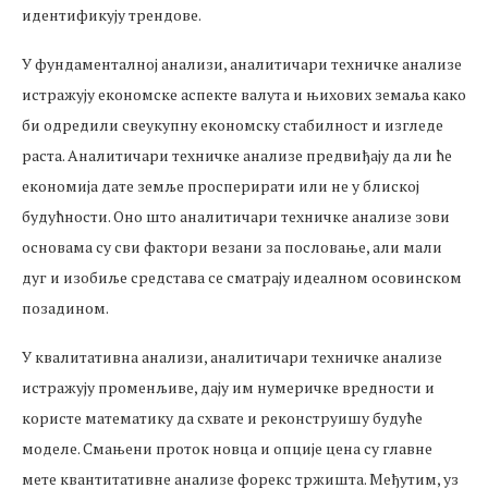
идентификују трендове.
У фундаменталној анализи, аналитичари техничке анализе
истражују економске аспекте валута и њихових земаља како
би одредили свеукупну економску стабилност и изгледе
раста. Аналитичари техничке анализе предвиђају да ли ће
економија дате земље просперирати или не у блиској
будућности. Оно што аналитичари техничке анализе зови
основама су сви фактори везани за пословање, али мали
дуг и изобиље средстава се сматрају идеалном осовинском
позадином.
У квалитативна анализи, аналитичари техничке анализе
истражују променљиве, дају им нумеричке вредности и
користе математику да схвате и реконструишу будуће
моделе. Смањени проток новца и опције цена су главне
мете квантитативне анализе форекс тржишта. Међутим, уз