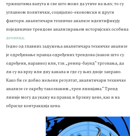
тржиштима валута и све што може да утиче на њих; то су
углавном политички, социјално-економски и други
фактори. аналитичари техничке анализе идентификују
појединачне трендове анализирањем историјских особина
деоница
.
Једно од главних задужења аналитичара техничке анализе
је одређивање правца одређених трендова (након што су
одређени, наравно) или, тзв. „реинџ-баунд“ трговања, да
ли су на врху или дну канала и где су њих двоје заправо.
Како би се добио жељени резултат, аналитичари техничке
анализе се окрећу такозваним „трен линијама.“ Тренд
линије могу да укажу на правац и брзину цене, као и на
обрасце контракција цена.