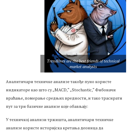
Trendlines are the best friends of technical
market analysts
Аналитичари техничке анализе такође пуно користе
индикаторе као што су „MACD,“ „Stochastic,“ Фибоначи
враћање, померање средњих вредности, и тако трасирати
пут за три базичне анализе које обављају:
У техничкој анализи тржишта, аналитичари техничке
анализе користе историјска кретања деоница да