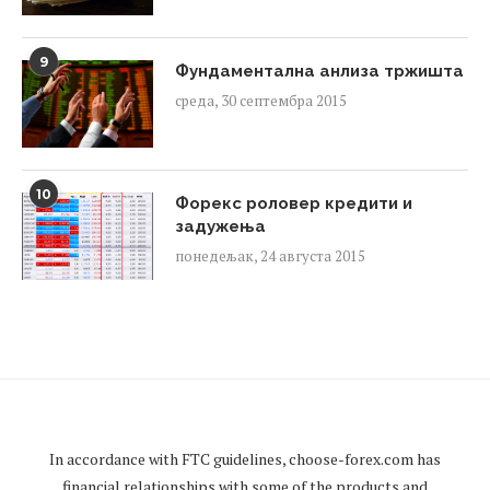
9
Фундаментална анлиза тржишта
среда, 30 септембра 2015
10
Форекс роловер кредити и
задужења
понедељак, 24 августа 2015
In accordance with FTC guidelines,
choose-forex.com
has
financial relationships with some of the products and