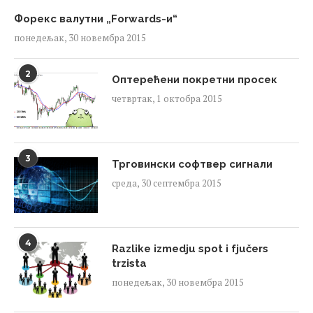
Форекс валутни „Forwards-и“
понедељак, 30 новембра 2015
2
Оптерећени покретни просек
четвртак, 1 октобра 2015
3
Трговински софтвер сигнали
среда, 30 септембра 2015
4
Razlike izmedju spot i fjučers
trzista
понедељак, 30 новембра 2015