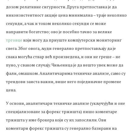
дозом релативне сигурности. Друга претпоставка је да
инконзистентност акције цена минимална – траје неколико
секунди, а чак и током неколико секунди се може
направити богатство; ово је посебно тачно за велике
трговце
који могу да приуште компјутерски мониторинг
свега. Због овога, људи генерално претпостављају да је
свака могућа ствар већ произведена, и они не греше – не
пуно, у сваком случају. Чињеница је да нешто увек може да
фали, омашком. Аналитичарима техничке анализе, само су
трендови заиста важни, више него појединачне промене
цена.
У основи, аналитичари техничке анализе (укључујући и оне
специјализоване за форекс тржишта) пишо коментаре
тржишта у име брокера који су их запослили. Ови
коментари форекс тржишта су генерално базирани на