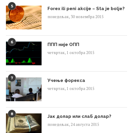
5
Forex ili peni akcije – Sta je bolje?
понедељак, 30 новембра 2015
6
ППП није ОПП
четвртак, 1 октобра 2015
7
Учење форекса
четвртак, 1 октобра 2015
8
Јак долар или слаб долар?
понедељак, 24 августа 2015