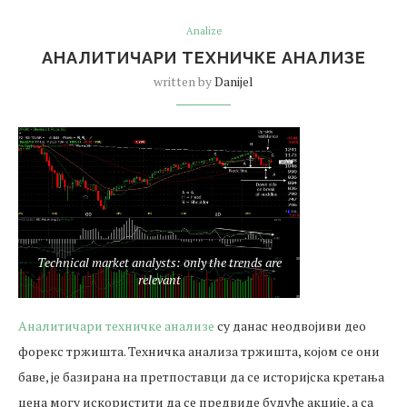
Analize
АНАЛИТИЧАРИ ТЕХНИЧКЕ АНАЛИЗЕ
written by
Danijel
Technical market analysts: only the trends are
relevant
Аналитичари техничке анализе
су данас неодвојиви део
форекс тржишта. Техничка анализа тржишта, којом се они
баве, је базирана на претпоставци да се историјска кретања
цена могу искористити да се предвиде будуће акције, а са