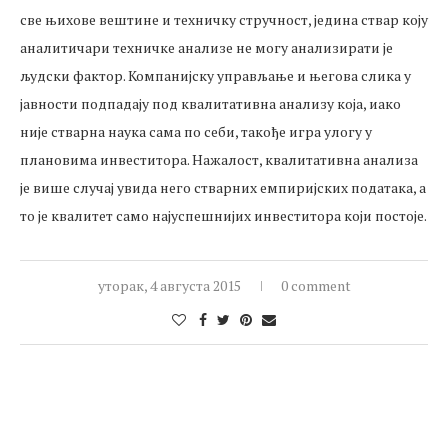
све њихове вештине и техничку стручност, једина ствар коју
аналитичари техничке анализе не могу анализирати је
људски фактор. Компанијску управљање и његова слика у
јавности подпадају под квалитативна анализу која, иако
није стварна наука сама по себи, такође игра улогу у
плановима инвеститора. Нажалост, квалитативна анализа
је више случај увида него стварних емпиријских података, а
то је квалитет само најуспешнијих инвеститора који постоје.
уторак, 4 августа 2015
0 comment