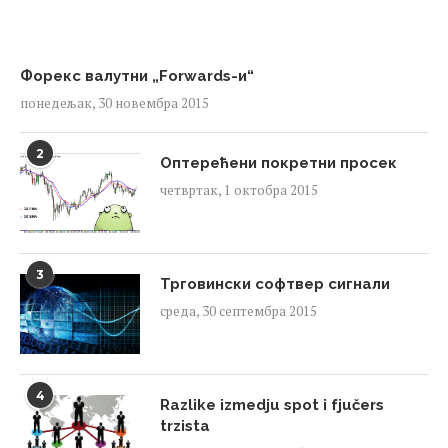
Форекс валутни „Forwards-и“
понедељак, 30 новембра 2015
2
Оптерећени покретни просек
четвртак, 1 октобра 2015
3
Трговински софтвер сигнали
среда, 30 септембра 2015
4
Razlike izmedju spot i fjučers
trzista