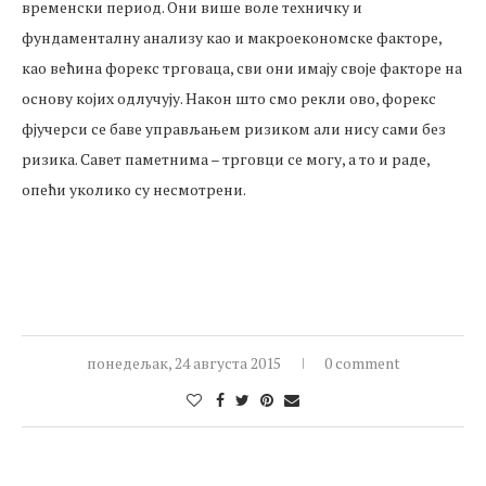
временски период. Они више воле техничку и
фундаменталну анализу као и макроекономске факторе,
као већина форекс трговаца, сви они имају своје факторе на
основу којих одлучују. Након што смо рекли ово, форекс
фјучерси се баве управљањем ризиком али нису сами без
ризика. Савет паметнима – трговци се могу, а то и раде,
опећи уколико су несмотрени.
понедељак, 24 августа 2015
0 comment