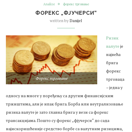
Analize
форекс трговање
ФОРЕКС „ФЈУЧЕРСИ“
written by
Danijel
Ризик
валуте
је
највећа
брига
форекс
Форекс трговање
трговаца
– једна у
односу на многе у поређењу са другим финансијским
тржиштима, али је ипак брига. Борба или неутрализовање
ризика валуте је зато главна брига у вези са форекс
трансакцијама. Пошто су форекс „фјучерси“ до сада
најискоришћеније средство борбе са валутним ризицима,