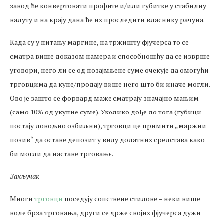
завод ће конвертовати профите и/или губитке у стабилну
валуту и на крају дана ће их проследити власнику рачуна.
Када су у питању маргине, на тржишту фјучерса то се
сматра више доказом намера и способношћу да се изврше
уговори, него ли се од позајмљене суме очекује да омогући
трговцима да купе/продају више него што би иначе могли.
Ово је зашто се форвард маже сматрају значајно мањим
(само 10% од укупне суме). Уколико дође до тога (губици
постају довољно озбиљни), трговци це примити „маржни
позив“ да оставе депозит у виду додатних средстава како
би могли да наставе трговање.
Закључак
Многи
трговци
поседују сопствене стилове – неки више
воле брза трговања, други се држе својих фјучерса дужи