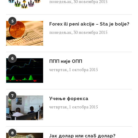
понедељак, 30 новембра 2015
5
Forex ili peni akcije – Sta je bolje?
понедељак, 30 новембра 2015
6
ППП није ОПП
четвртак, 1 октобра 2015
7
Учење форекса
четвртак, 1 октобра 2015
8
Јак долар или слаб долар?