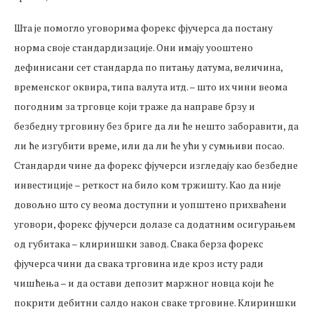
Шта је помогло уговорима форекс фјучерса да постану
норма своје стандардизације. Они имају уооштено
дефинисани сет стандарда по питању датума, величина,
временског оквира, типа валута итд. – што их чини веома
погодним за трговце који траже да направе брзу и
безбедну трговину без бриге да ли ће нешто заборавити, да
ли ће изгубити време, или да ли ће ући у сумњиви посао.
Стандарди чине да форекс фјучерси изгледају као безбедне
инвестиције – реткост на било ком тржишту. Као да није
довољно што су веома доступни и уопштено прихваћени
уговори, форекс фјучерси долазе са додатним осигурањем
од губитака – клириншки завод. Свака берза форекс
фјучерса чини да свака трговина иде кроз исту ради
чишћења – и да остави депозит маржног новца који ће
покрити дебитни салдо након сваке трговине. Клириншки