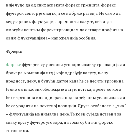
није чудо да од свих аспеката форекс тржишта, форекс
фјучерси сектор је онај који се најбрже развија. Не само да
хеџује ризик флуктуације вредности валуте, већ и да
омогући вештим форекс трговциам да остваре профит на
овим флуктуацијама – напожељнија особина.
Фјучерси
Форекс
фјучерси су у основи уговори између трговаца (или
брокера, компанија итд.) које одређују валуту, њену
вредност, цену, и будући датум када ће се десити трговина.
Једно од њихових обележја је датум истека; време до кога
ће се трговина или одиграти под одређеним условима или
ће се урадити на почетној позицији. Друга особеност је „тик“
– флуктуација минималне цене. Тикови су јединствени за
сваку врсту фјучерс уговора, и веома су битни форекс
трговцима.