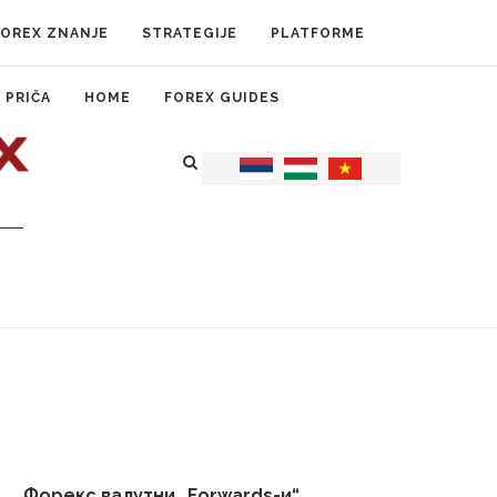
FOREX ZNANJE
STRATEGIJE
PLATFORME
 PRIČA
HOME
FOREX GUIDES
Форекс валутни „Forwards-и“