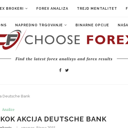
EX BROKERI
FOREX ANALIZA
TREJD MENTALITET
ONS
NAPREDNO TRGOVANJE
BINARNE OPCIJE
NAŠA
Find the latest forex analisys and forex results
ija Deutsche Bank
Analize
SKOK AKCIJA DEUTSCHE BANK
nkovic
уторак, 9 јуна 2015