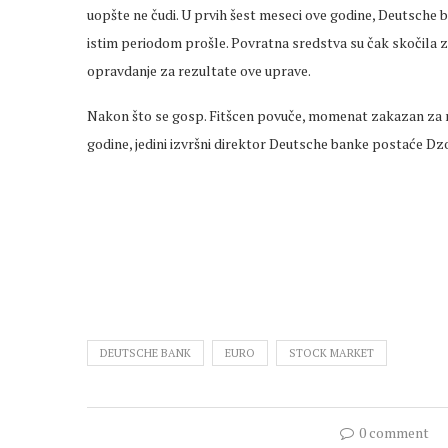
uopšte ne čudi. U prvih šest meseci ove godine, Deutsche b
istim periodom prošle. Povratna sredstva su čak skočila za č
opravdanje za rezultate ove uprave.
Nakon što se gosp. Fitšcen povuče, momenat zakazan za 
godine, jedini izvršni direktor Deutsche banke postaće Dzo
DEUTSCHE BANK
EURO
STOCK MARKET
0 comment