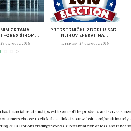
VNIM CRTAMA –
PREDSEDNIČKI IZBORI U SAD I
 I FOREX ŠIROM...
NJIHOV EFEKAT NA...
 28 октобра 2016
четвртак, 27 октобра 2016
m
has financial relationships with some of the products and services men
onsumers choose to click these links in our website and/or ultimately 
ng & FX Options trading involves substantial risk of loss and is not sui