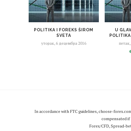
POLITIKA I FOREKS ŠIROM
U GLA
SVETA
POLITIKA
уторак, 6 децембра 2016
петак,
In accordance with FTC guidelines,
choose-forex.co
compensated if c
Forex/CFD, Spread-betti