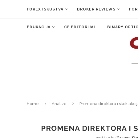
FOREX ISKUSTVA
BROKER REVIEWS
FOR
EDUKACIJA
CF EDITORIJALI
BINARY OPTI
Home
Analize
Promena direktora i skok akc
PROMENA DIREKTORA I 
written by
Dragan Sta