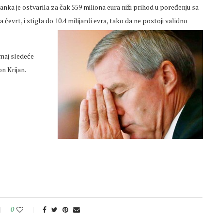
anka je ostvarila za čak 559 miliona eura niži prihod u poređenju sa
evrt, i stigla do 10.4 milijardi evra, tako da ne postoji validno
maj sledeće
n Krijan.
0