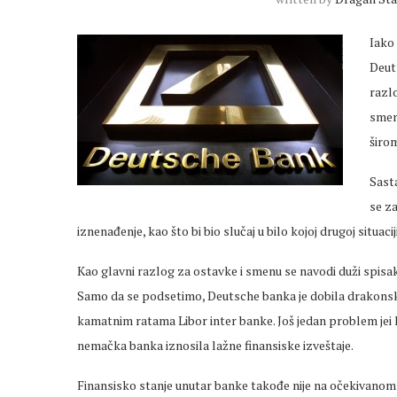
Iako
Deut
razlo
smen
širom
Sasta
se za
iznenađenje, kao što bi bio slučaj u bilo kojoj drugoj situaciji
Kao glavni razlog za ostavke i smenu se navodi duži spis
Samo da se podsetimo, Deutsche banka je dobila drakonsk
kamatnim ratama Libor inter banke. Još jedan problem jei
nemačka banka iznosila lažne finansiske izveštaje.
Finansisko stanje unutar banke takođe nije na očekivanom