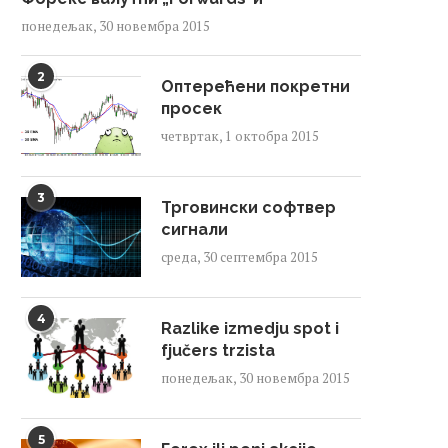
понедељак, 30 новембра 2015
2
Оптерећени покретни
просек
четвртак, 1 октобра 2015
3
Трговински софтвер
сигнали
среда, 30 септембра 2015
4
Razlike izmedju spot i
fjučers trzista
понедељак, 30 новембра 2015
5