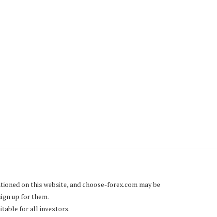
ФОРЕКС ОПЦИЈЕ: ЧЕМУ
ФОРЕКС ОПЦИЈЕ: МЕХАН
СЛУЖЕ?
И ОДРЕЂИВАЊЕ ЦЕН
понедељак, 30 новембра 2015
понедељак, 30 новембра 20
tioned on this website, and
choose-forex.com
may be
sign up for them.
table for all investors.