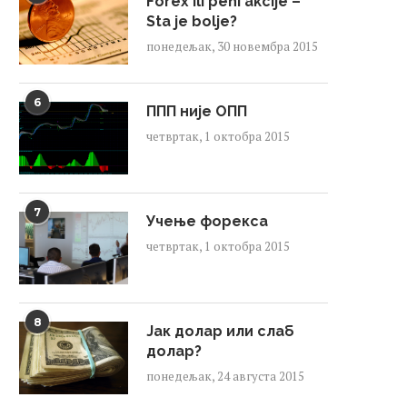
Forex ili peni akcije –
Sta je bolje?
понедељак, 30 новембра 2015
6
ППП није ОПП
четвртак, 1 октобра 2015
7
Учење форекса
четвртак, 1 октобра 2015
8
Јак долар или слаб
долар?
понедељак, 24 августа 2015