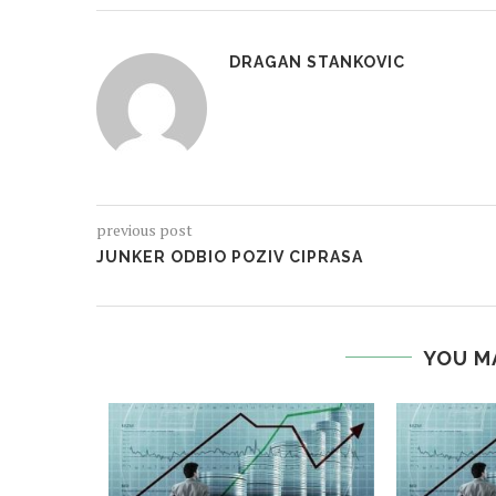
DRAGAN STANKOVIC
previous post
JUNKER ODBIO POZIV CIPRASA
YOU M
ВОР
бра 2015