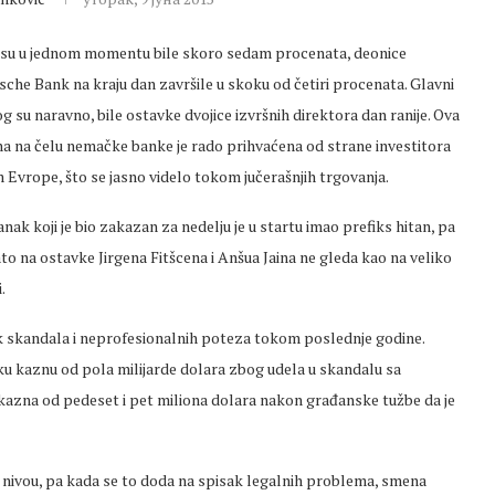
 su u jednom momentu bile skoro sedam procenata, deonice
sche Bank na kraju dan završile u skoku od četiri procenata. Glavni
g su naravno, bile ostavke dvojice izvršnih direktora dan ranije. Ova
a na čelu nemačke banke je rado prihvaćena od strane investitora
 Evrope, što se jasno videlo tokom jučerašnjih trgovanja.
nak koji je bio zakazan za nedelju je u startu imao prefiks hitan, pa
to na ostavke Jirgena Fitšcena i Anšua Jaina ne gleda kao na veliko
.
ak skandala i neprofesionalnih poteza tokom poslednje godine.
u kaznu od pola milijarde dolara zbog udela u skandalu sa
 kazna od pedeset i pet miliona dolara nakon građanske tužbe da je
 nivou, pa kada se to doda na spisak legalnih problema, smena