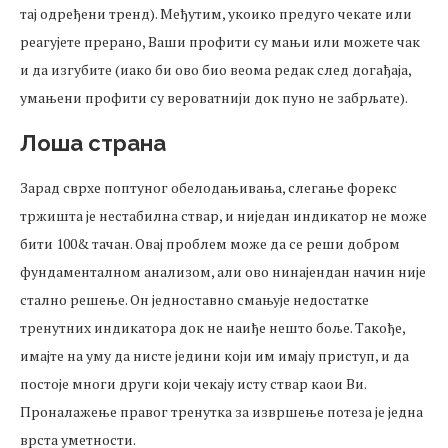
тај одређени тренд). Међутим, укоико предуго чекате или
реагујете прерано, Ваши профити су мањи или можете чак
и да изгубите (иако би ово био веома редак след догађаја,
умањени профити су вероватнији док пуно не забрљате).
Лоша страна
Зарад сврхе поптуног обелодањивања, слегање форекс
тржишта је нестабилна ствар, и ниједан индикатор не може
бити 100& тачан. Овај проблем може да се реши добром
фундаменталном анализом, али ово нинајендан начин није
стално решење. Он једноставно смањује недостатке
тренутних индикатора док не наиђе нешто боље. Такође,
имајте на уму да нисте једини који им имају приступ, и да
постоје многи други који чекају исту ствар каои Ви.
Проналажење правог тренутка за извршење потеза је једна
врста уметности.