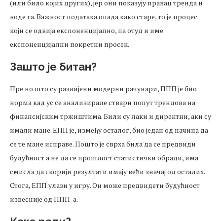
(или било којих других), јер они показују правац тренда и
воде га. Важност података опада како старе, то је процес
који се одвија експоненцијално, па отуд и име
експоненцијални покретни просек.
Зашто је битан?
Пре но што су развијени модерни рачунари, ППП је био
норма кад ус се анализирале ствари попут трендова на
финансијским тржиштима. Били су лаки и директни, аки су
имали мане. ЕПП је, између осталог, био један од начина да
се те мане исправе. Пошто је сврха била да се предвиди
будућност а не да се прошлост статистички обради, има
смисла да скорији резултати имају већи значај од осталих.
Стога, ЕПП улази у игру. Он може предвидети будућност
извесније од ППП-а.