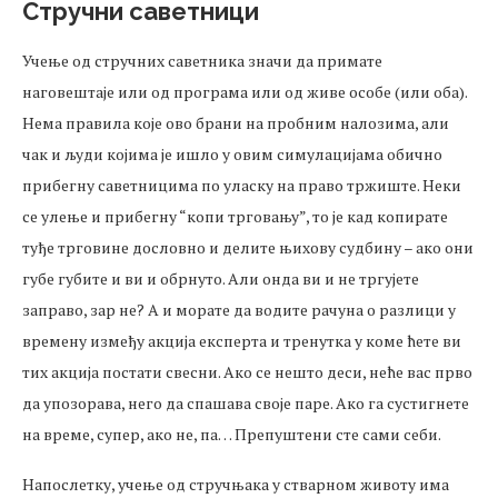
Стручни саветници
Учење од стручних саветника значи да примате
наговештаје или од програма или од живе особе (или оба).
Нема правила које ово брани на пробним налозима, али
чак и људи којима је ишло у овим симулацијама обично
прибегну саветницима по уласку на право тржиште. Неки
се улење и прибегну “копи трговању”, то је кад копирате
туђе трговине дословно и делите њихову судбину – ако они
губе губите и ви и обрнуто. Али онда ви и не тргујете
заправо, зар не? А и морате да водите рачуна о разлици у
времену између акција експерта и тренутка у коме ћете ви
тих акција постати свесни. Ако се нешто деси, неће вас прво
да упозорава, него да спашава своје паре. Ако га сустигнете
на време, супер, ако не, па… Препуштени сте сами себи.
Напослетку, учење од стручњака у стварном животу има