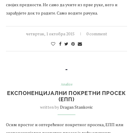
својих предности. Не само да учите из прве руке, него и
зарађујете док то радите. Само водите рачуна.
четвртак, 1 октобра 2015
0 comment
Analize
ЕКСПОНЕНЦИЈАЛНИ ПОКРЕТНИ ПРОСЕК
(ЕПП)
written by
Dragan Stankovic
Осим простог и оптерећеног покретног просека, ЕПП или
експоненцијални покретни просек је међу кључним