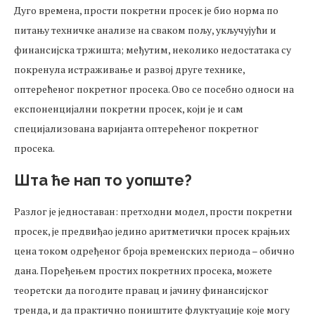
Дуго времена, прости покретни просек је био норма по
питању техничке анализе на сваком пољу, укључујући и
финансијска тржишта; међутим, неколико недостатака су
покренула истраживање и развој друге технике,
оптерећеног покретног просека. Ово се посебно односи на
експоненцијални покретни просек, који је и сам
специјализована варијанта оптерећеног покретног
просека.
Шта ће нап то уопште?
Разлог је једноставан: претходни модел, прости покретни
просек, је предвиђао једино аритметички просек крајњих
цена током одређеног броја временских периода – обично
дана. Поређењем простих покретних просека, можете
теоретски да погодите правац и јачину финансијског
тренда, и да практично поништите флуктуације које могу