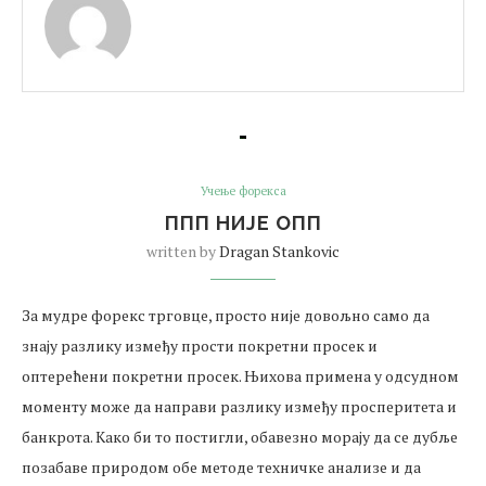
Учење форекса
ППП НИЈЕ ОПП
written by
Dragan Stankovic
За мудре форекс трговце, просто није довољно само да
знају разлику између прости покретни просек и
оптерећени покретни просек. Њихова примена у одсудном
моменту може да направи разлику између просперитета и
банкрота. Како би то постигли, обавезно морају да се дубље
позабаве природом обе методе техничке анализе и да