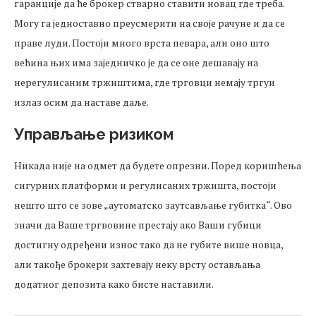
гаранције да ће брокер стварно ставити новац где треба.
Могу га једноставно преусмерити на своје рачуне и да се
праве луди. Постоји много врста певара, али оно што
већина њих има заједничко је да се оне дешавају на
нерегулисаним тржиштима, где трговци немају тргуи
излаз осим да наставе даље.
Управљање ризиком
Никада није на одмет да будете опрезни. Поред коришћења
сигурних платформи и регулисаних тржишта, постоји
нешто што се зове „аутоматско заутсављање губитка“. Ово
значи да Ваше тргвовине престају ако Ваши губици
достигну одређени износ тако да не губите више новца,
али такође брокери захтевају неку врсту остављања
додатног депозита како бисте наставили.