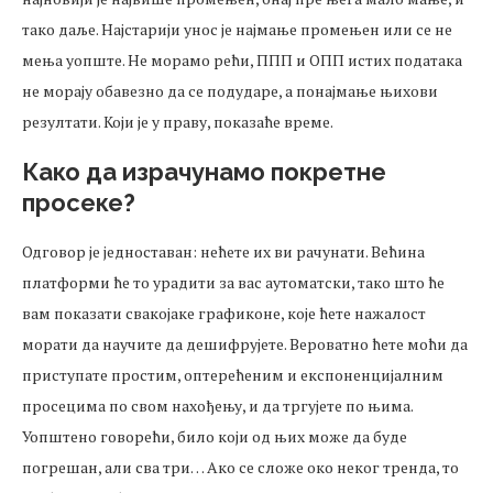
тако даље. Најстарији унос је најмање промењен или се не
мења уопште. Не морамо рећи, ППП и ОПП истих података
не морају обавезно да се подударе, а понајмање њихови
резултати. Који је у праву, показаће време.
Како да израчунамо покретне
просеке?
Одговор је једноставан: нећете их ви рачунати. Већина
платформи ће то урадити за вас аутоматски, тако што ће
вам показати свакојаке графиконе, које ћете нажалост
морати да научите да дешифрујете. Вероватно ћете моћи да
приступате простим, оптерећеним и експоненцијалним
просецима по свом нахођењу, и да тргујете по њима.
Уопштено говорећи, било који од њих може да буде
погрешан, али сва три… Ако се сложе око неког тренда, то