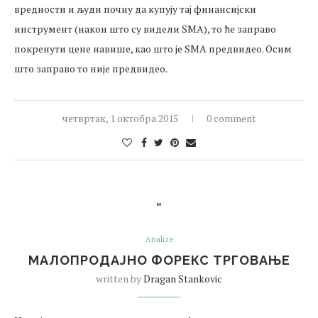
вредности и људи почну да купују тај финансијски
инструмент (након што су видели SMA), то ће заправо
покренути цене навише, као што је SMA предвидео. Осим
што заправо то није предвидео.
четвртак, 1 октобра 2015
0 comment
Analize
МАЛОПРОДАЈНО ФОРЕКС ТРГОВАЊЕ
written by
Dragan Stankovic