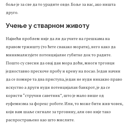
боље је за све да то урадите овде. Боље за вас, ако ништа
друго.
Учење у стварном животу
Највећи проблем није да ли да учите на грешкама на
правом тржишту (то ћете свакако морати), него како да
минимализујете потенцијалне губитке док то радите.
Пошто су свесни да овај дан мора доћи, многи трговци
једноставно прескоче пробу и крену на посао. Један начин
да се помире та два приступа, један не нуди никакво право
искуство а други нуди потенцијалан банкрот, је да се
користи “стручни саветник”, што је мало више од
еуфемизма за форекс роботе. Или, то може бити жив човек,
који вам шаље сигнале за трговину, али ово није тако
распрострањено као што мислите.