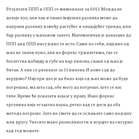
Резултати ППП и ОПП се мимоилазе за 0.011. Можда не
делује пуо, али чак и овако мајушна разлика може да
направи разлику између растућег и опадајућег тренда, или
бар разлику у њиховом залету. Математички је доказано да
ППП анд ОПП нису једно те исто. Сами по себи, ниједно од
њих не значи пуно, али на форекс тржиштима, где се
богатства добијају и губе на пар пипова, сваки од њих је
битан. А ови се разилазе за 11 пипова. И коме сад да
верујемо? Најгори део је да било која од њих може да буде
погрешна; ма шта сад, обе могу да погреше, што се вас
тиче. Време ће показати која је у праву. Иако форекс
трговина није егзактна наука, ретко кад се деси да оба
метода погреше. Зато не смете да се ослањате само на једну
или другу. Унесите мало разноликости и играјте на сигурно
кад год можете.