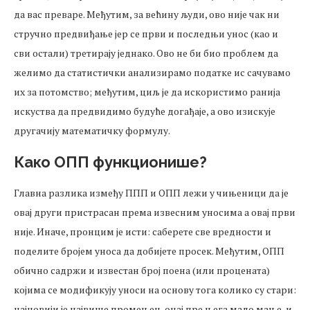
да вас преваре. Међутим, за већину људи, ово није чак ни
стручно предвиђање јер се први и последњи унос (као и
сви остали) третирају једнако. Ово не би био проблем да
желимо да статистички анализирамо податке ис сачувамо
их за потомство; међутим, циљ је да искористимо ранија
искуства да предвидимо будуће догађаје, а ово изискује
другачију математичку формулу.
Како ОПП функционише?
Главна разлика између ППП и ОПП лежи у чињеници да је
овај други пристрасан према извесним уносима а овај први
није. Иначе, пронцим је исти: саберете све вредности и
поделите бројем уноса да добијете просек. Међутим, ОПП
обично садржи и известан број поена (или процената)
којима се модификују уноси на основу тога колико су стари:
најновији је највише промењен, онај пре њега мало мање, и