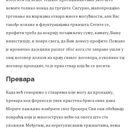
немате толико новца да тргујете. Сигурно, малопродајно
трговање на маржама отвара многе могућности, али Вас
такође излаже и флуктуацијама тржишта. Сетите се,
профити треба да покрију позајмљену суму, камату, Вашу
инвестицују, и поврх свега, да Вам донесу профите. Помало
је иронично да једини разлог због кога сте заправо ушли у
овај договор долази на крају сваког договора, а уколико тај
договор пропадне, то је прва ствар која ће се десити.
Превара
Када већ говоримо о стварима које могу да пропадну,
превара код форекса је увек присутна брига ових дана.
Морате пажљиво изабрати свог брокера. Сви они обећавају
повраћај који је многоструко већи од онога што сте
уложили. Међутим, на нерегулисаним тржиштима, нема