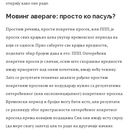
открију како оне раде.
Мовинг авераге: просто ко пасуљ?
Простим речима, прости покретни просек, или ППП, је
просек свих крајњих цена унутар временског периода на
који се односи. Прво саберете све крајње вредности,
поделите збир бројем дана и ето: ППП. Оптерећени
покретни просек је сличан, осим што скорашње вредности
имају приоритет над оним почетним, имају већу тежину.
Зато се резултати техничке анализе рађене простим
покретним просеком не подударају нужно са резултатима
оптерећениог (или експоненцијалног) покретниог просека.
Временски период и бројке могу бити исте, али резултати
се разликују због пристрасности оптерећеног покретног
просека према новијим подацима. Сви они имају исту сврху
(да мере снагу залета) али то раде на другачије начине.