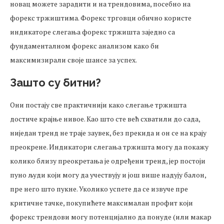
новац можете зарадити и на трендовима, посебно на
форекс тржиштима. Форекс трговци обично користе
индикаторе слегања форекс тржишта заједно са
фундаменталном форекс анализом како би
максимизирали своје шансе за успех.
Зашто су битни?
Они постају све практичнији како слегање тржишта
достиче крајње нивое. Као што сте већ схватили до сада,
ниједан тренд не траје заувек, без прекида и он се на крају
преокрене. Индикатори слегања тржишта могу да покажу
колико близу преокретања је одређени тренд, јер постоји
пуно људи који могу да учествују и још више надују балон,
пре него што пукне. Уколико успете да се извуче пре
критичне тачке, покупићете максималан профит који
форекс трендови могу потенцијално да понуде (или макар