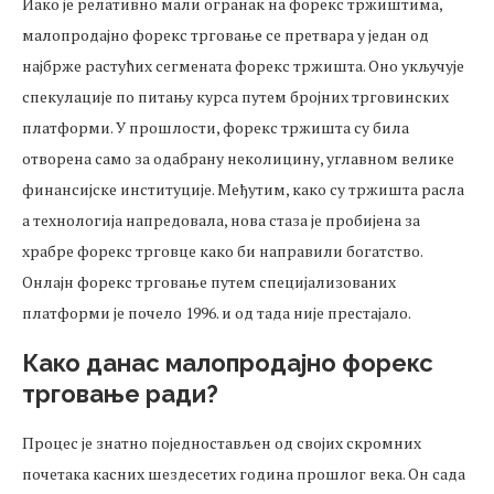
Иако је релативно мали огранак на форекс тржиштима,
малопродајно форекс трговање се претвара у један од
најбрже растућих сегмената форекс тржишта. Оно укључује
спекулације по питању курса путем бројних трговинских
платформи. У прошлости, форекс тржишта су била
отворена само за одабрану неколицину, углавном велике
финансијске институције. Међутим, како су тржишта расла
а технологија напредовала, нова стаза је пробијена за
храбре форекс трговце како би направили богатство.
Онлајн форекс трговање путем специјализованих
платформи је почело 1996. и од тада није престајало.
Како данас малопродајно форекс
трговање ради?
Процес је знатно поједностављен од својих скромних
почетака касних шездесетих година прошлог века. Он сада