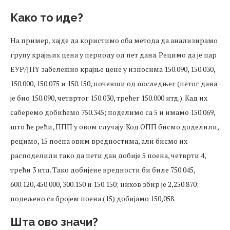
Како то иде?
На пример, хајде да користимо оба метода да анализирамо
групу крајњих цена у периоду од пет дана. Рецимо да је пар
ЕУР/ЈПY забележио крајње цене у износима 150.090, 150.030,
150.000, 150.075 и 150.150, почевши од последњег (петог дана
је био 150.090, четвртог 150.030, трећег 150.000 итд.). Кад их
саберемо добићемо 750.345; поделимо са 5 и имамо 150.069,
што ће рећи, ППП у овом случају. Код ОПП бисмо доделили,
рецимо, 15 поена овим вредностима, али бисмо их
расподелили тако да пети дан добије 5 поена, четврти 4,
трећи 3 итд. Тако добијене вредности би биле 750.045,
600.120, 450.000, 300.150 и 150.150; нихов збир је 2,250.870;
подељено са бројем поена (15) добијамо 150,058.
Шта ово значи?