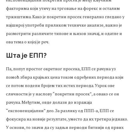
факторима који утичу на трговање на форекс и осталим
тржиштима. Како је покретни просек генерално гледано у
најширој употреби приликом техничке анализе, важно је
размотрити различите типове и њихов значај, и одатле и
ова тема о којој је реч.
Шта је ЕПП?
Па, попут простог окретног просека, ЕПП се рачуна уз
помоћ збира крајњих цена током одређених периода који
се потом подели бројем тих истих периода. Узрок ове
сличности је у наслову “покретни просек”, а овако се он
рачуна. Међутим, овде долази до изражаја
“експоненцијални” део. За разлику од ППП-а, ЕПП се
фокусира на новије резултате, уместо да их третира једнако.
У основи, то значи да су задњи периоди битнији од првих