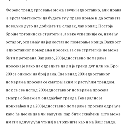
Форекс тренд трговање можа звучи једноставно, али права
је врста уметности да будете ту у право време и да останете
довољно дуго да добијете тај сладак, лак новац. Постоје
бројне трговинске стратегије, а неке успешније се, између
осталог, ослањају на једноставно померање новца. Важност
једноставног померања просека за ове стратегије не може
бити претерана. Заправо, 200 једноставно померање
просека је како да одредите да ли је тренд дуг или не. Број
200 се односи на број дана. Све изнад 200 једноставног
померања просека се сматра јаким и растућим трендом,
док се све испод 200 једноставног померања просека
сматра обележјем опадајућег тренда. Генерално је
прихваћени да 200 једноставно померање просека одређује
како ће деоница или валутни пар бити схваћени, што може
имати одлучујући утицај на тржиште као и на Ваш салдо.