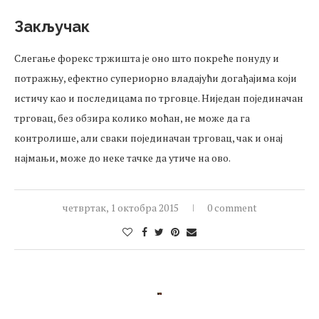
Закључак
Слегање форекс тржишта је оно што покреће понуду и
потражњу, ефектно супериорно владајући догађајима који
истичу као и последицама по трговце. Ниједан појединачан
трговац, без обзира колико моћан, не може да га
контролише, али сваки појединачан трговац, чак и онај
најмањи, може до неке тачке да утиче на ово.
четвртак, 1 октобра 2015
0 comment