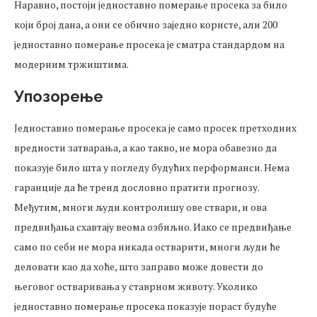
Наравно, постоји једноставно померање просека за било
који број дана, а они се обично заједно користе, али 200
једноставно померање просека је сматра стандардом на
модерним тржиштима.
Упозорење
Једноставно померање просека је само просек претходних
вредности затварања, а као такво, не мора обавезно да
показује било шта у погледу будућих перформанси. Нема
гаранције да ће тренд дословно пратити прогнозу.
Међутим, многи људи контролишу ове ствари, и ова
предвиђања схавтају веома озбиљно. Иако се предвиђање
само по себи не мора никада остварити, многи људи ће
деловати као да хоће, што заправо може довести до
његовог остваривања у ставрном животу. Уколико
једноставно померање просека показује пораст будуће