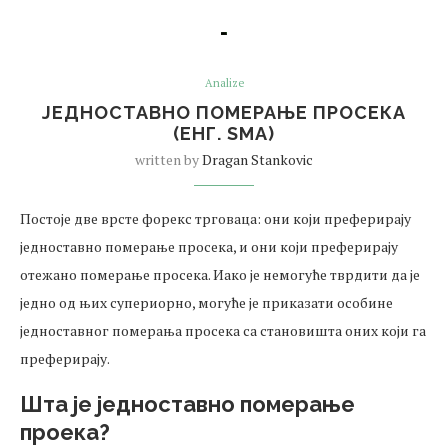
Analize
ЈЕДНОСТАВНО ПОМЕРАЊЕ ПРОСЕКА
(ЕНГ. SMA)
written by
Dragan Stankovic
Постоје две врсте форекс трговаца: они који преферирају
једноставно померање просека, и они који преферирају
отежано померање просека. Иако је немогуће тврдити да је
једно од њих супериорно, могуће је приказати особине
једноставног померања просека са становишта оних који га
преферирају.
Шта је једноставно померање
проека?