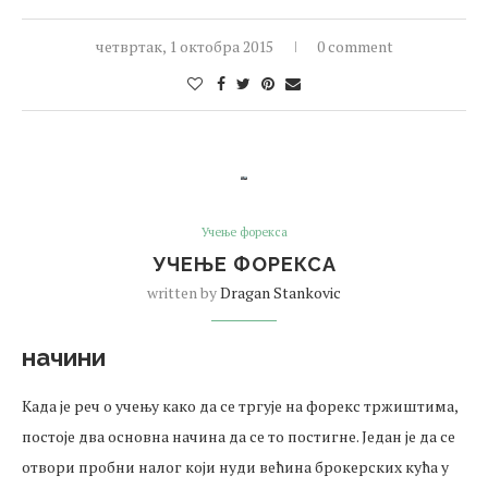
четвртак, 1 октобра 2015
0 comment
Учење форекса
УЧЕЊЕ ФОРЕКСА
written by
Dragan Stankovic
начини
Када је реч о учењу како да се тргује на форекс тржиштима,
постоје два основна начина да се то постигне. Један је да се
отвори пробни налог који нуди већина брокерских кућа у