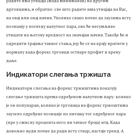
радите има утицаја (мада минималан) на другим
дрговцима, и обратно: све што радите има утицјаја на Вас,
на овај или онај начин. Уколико свако почне да заузима исту
позицију у погледу валутног пара, ово ће несумљиво
утицати на његову вредност на значајан начин. Такође ће и
одредити трајање таквог стања, јер ће се на крају вратити у
нормалу када форекс трговци остваре профит и крену
даље.
Индикатори слегања тржишта
Индикатори слегања на форекс тржиштима показују
слегање тржишта према одређеном валутном пару: колико
је он популаран, колико је трговаца на форекс тржоштима
заузело одређене позиције по питању тог одређеног пара
(пре у смислу процента него ли тачног броја) итд. Када
довољно људи почне да ради исту ствар, настаје тренд. А