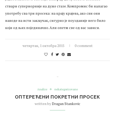
ствари супериорније на дуже стазе. Компромис би налагао
употребу сва три просека: на крају крајева, ако сви они
наводе на исти закључак, сигурно је поузданије него било
који од њих појединачно. Али опетм све од вас зависи.
четвртак, 1 октобра 2015
0 comment
Analize
nekategorizovano
ОПТЕРЕЋЕНИ ПОКРЕТНИ ПРОСЕК
written by
Dragan Stankovic