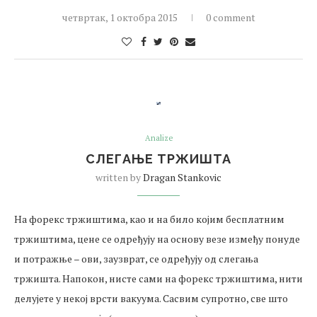
четвртак, 1 октобра 2015
0 comment
Analize
СЛЕГАЊЕ ТРЖИШТА
written by
Dragan Stankovic
На форекс тржиштима, као и на било којим бесплатним
тржиштима, цене се одређују на основу везе између понуде
и потражње – ови, заузврат, се одређују од слегања
тржишта. Напокон, нисте сами на форекс тржиштима, нити
делујете у некој врсти вакуума. Сасвим супротно, све што