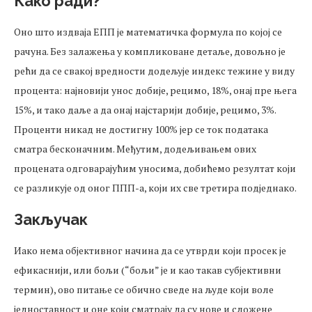
Како ради?
Оно што издваја ЕПП је математичка формула по којој се
рачуна. Без залажења у компликоване детаље, довољно је
рећи да се свакој вредности додељује индекс тежине у виду
процента: најновији унос добије, рецимо, 18%, онај пре њега
15%, и тако даље а да онај најстарији добије, рецимо, 3%.
Проценти никад не достигну 100% јер се ток података
сматра бесконачним. Међутим, додељивањем ових
процената одговарајућим уносима, добићемо резултат који
се разликује од оног ППП-а, који их све третира подједнако.
Закључак
Иако нема објективног начина да се утврди који просек је
ефикаснији, или бољи (“бољи” је и као такав субјективни
термин), ово питање се обично сведе на људе који воле
једноставност и оне који сматрају да су нове и сложене