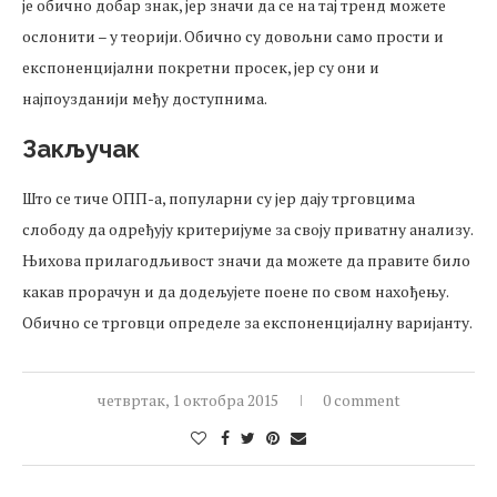
је обично добар знак, јер значи да се на тај тренд можете
ослонити – у теорији. Обично су довољни само прости и
експоненцијални покретни просек, јер су они и
најпоузданији међу доступнима.
Закључак
Што се тиче ОПП-а, популарни су јер дају трговцима
слободу да одређују критеријуме за своју приватну анализу.
Њихова прилагодљивост значи да можете да правите било
какав прорачун и да додељујете поене по свом нахођењу.
Обично се тргoвци определе за експоненцијалну варијанту.
четвртак, 1 октобра 2015
0 comment