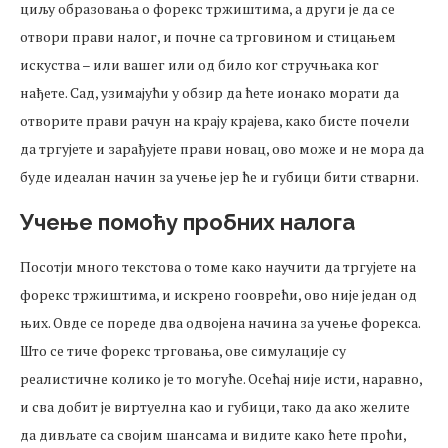
циљу образовања о форекс тржиштима, а други је да се
отвори прави налог, и почне са трговином и стицањем
искуства – или вашег или од било ког стручњака ког
нађете. Сад, узимајући у обзир да ћете ионако морати да
отворите прави рачун на крају крајева, како бисте почели
да тргујете и зарађујете прави новац, ово може и не мора да
буде идеалан начин за учење јер ће и губици бити стварни.
Учење помоћу пробних налога
Посотји много текстова о томе како научити да тргујете на
форекс тржиштима, и искрено гооврећи, ово није један од
њих. Овде се пореде два одвојена начина за учење форекса.
Што се тиче форекс трговања, ове симулације су
реалистичне колико је то могуће. Осећај није исти, наравно,
и сва добит је виртуелна као и губици, тако да ако желите
да дивљате са својим шансама и видите како ћете проћи,