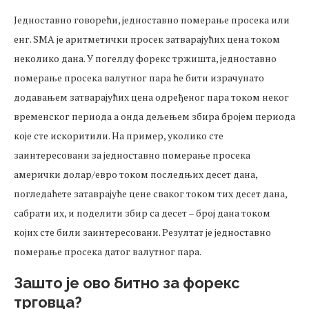
Једноставно говорећи, једноставно померање просека или
енг. SMA је аритметички просек затварајућих цена током
неколико дана. У погелду форекс тржишта, једноставно
померање просека валутног пара ће бити израчунато
додавањем затварајућих цена одређеног пара током неког
временског периода а онда дељењем збира бројем периода
које сте искоритили. На пример, уколико сте
заинтересовани за једноставно померање просека
амерички долар/евро током последњих десет дана,
погледаћете затаврајуће цене сваког током тих десет дана,
сабрати их, и поделити збир са десет – број дана током
којих сте били заинтересовани. Резултат је једноставно
померање просека датог валутног пара.
Зашто је ово битно за форекс
трговца?