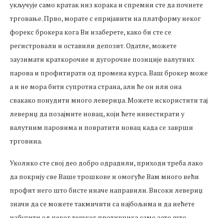
укључује само кратак низ корака и спремни сте да почнете
трговање. Прво, морате с епријавити на платформу неког
форекс брокера кога Ви изаберете, како би сте се
регистровали и оставили депозит. Одатле, можете
заузимати краткорочне и дугорочне позиције валутних
парова и профитирати од промена курса. Ваш брокер може
а и не мора бити супротна страна, али ће он или она
свакако понудити много левериџа. Можете искористити тај
левериџ да позајмите новац, који ћете инвестирати у
валутним паровима и повратити новац када се заврши
трговина.
Уколико сте свој део добро одрадили, приходи треба лако
да покрију све Ваше трошкове и омогуће Вам много већи
профит него што бисте иначе направили. Високи левериџ
значи да се можете такмичити са најбољима и да нећете
избугити од неког тешког противника само зато што