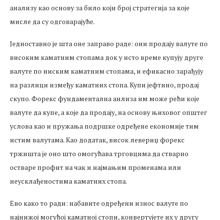
анализу као основу за било који број стратегија за које
мисле да су одговарајуће.
Једноставно је шта оне заправо раде: они продају валуте по
високим каматним стопама док у исто време купују друге
валуте по ниским каматним стопама, и ефикасно зарађују
на разлици између каматних стопа. Купи јефтино, продај
скупо. Форекс фундаментална анлиза им може рећи које
валуте да купе, а које да продају, на основу њиховог општег
услова као и пружања подршке одређене економије тим
истим валутама. Као додатак, висок левериџ форекс
тржишта је оно што омогућава трговцима да стварно
остваре профит на чак и најмањим променама или
неусклађеностима каматних стопа.
Ево како то ради: набавите одређени износ валуте по
најнижој могућој каматној стопи, конвертујете их у другу