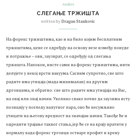
Analize
СЛЕГАЊЕ ТРЖИШТА
written by
Dragan Stankovic
На форекс тржиштима, као и на било којим бесплатним
тржиштима, цене се одређују на основу везе између понуде
и потражње – ови, заузврат, се одређују од слегања
тржишта. Напокон, нисте сами на форекс тржиштима, нити
делујете у некој врсти вакуума. Сасвим супротно, све што
радите има утицаја (мада минималан) на другим
дрговцима, и обратно: све што радите има утицјаја на Вас,
на овај или онај начин. Уколико свако почне да заузима исту
позицију у погледу валутног пара, ово ће несумљиво
утицати на његову вредност на значајан начин. Такође ће и
одредити трајање таквог стања, јер ће се на крају вратити у
нормалу када форекс трговци остваре профит и крену