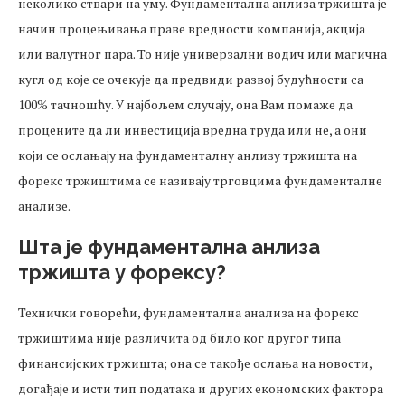
неколико ствари на уму. Фундаментална анлиза тржишта је
начин процењивања праве вредности компанија, акција
или валутног пара. То није универзални водич или магична
кугл од које се очекује да предвиди развој будућности са
100% тачношћу. У најбољем случају, она Вам помаже да
процените да ли инвестиција вредна труда или не, а они
који се ослањају на фундаменталну анлизу тржишта на
форекс тржиштима се називају трговцима фундаменталне
анализе.
Шта је фундаментална анлиза
тржишта у форексу?
Технички говорећи, фундаментална анализа на форекс
тржиштима није различита од било ког другог типа
финансијских тржишта; она се такође ослања на новости,
догађаје и исти тип података и других економских фактора