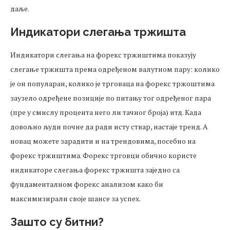
даље.
Индикатори слегања тржишта
Индикатори слегања на форекс тржиштима показују
слегање тржишта према одређеном валутном пару: колико
је он популаран, колико је трговаца на форекс тржоштима
заузело одређене позиције по питању тог одређеног пара
(пре у смислу процента него ли тачног броја) итд. Када
довољно људи почне да ради исту ствар, настаје тренд. А
новац можете зарадити и на трендовима, посебно на
форекс тржиштима. Форекс трговци обично користе
индикаторе слегања форекс тржишта заједно са
фундаменталном форекс анализом како би
максимизирали своје шансе за успех.
Зашто су битни?