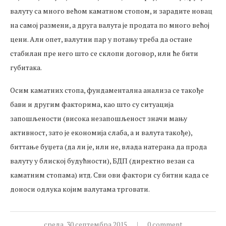
валуту са много већом каматном стопом, и зарадите новац
на самој размени, а друга валута је продата по много већој
цени. Али опет, валутни пар у потању треба да остане
стабилан пре него што се склопи договор, или ће бити
губитака.
Осим каматних стопа, фундаментална анализа се такође
бави и другим факторима, као што су ситуација
запошљености (висока незапошљеност значи мању
активност, зато је економија слаба, а и валута такође),
биттање буџета (да ли је, или не, влада натерана да прода
валуту у блиској будућности), БДП (директно везан са
каматним стопама) итд. Сви ови фактори су битни када се
доноси одлука којим валутама трговати.
среда, 30 септембра 2015
0 comment