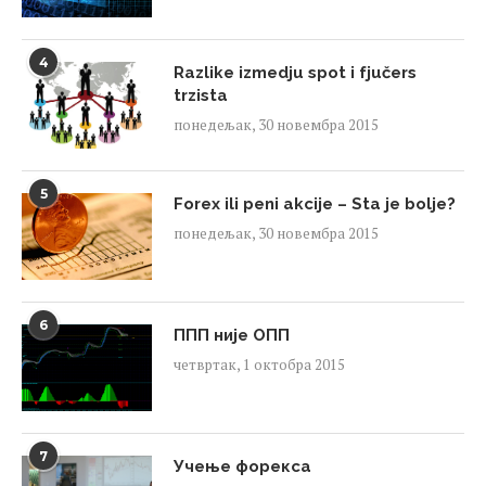
4
Razlike izmedju spot i fjučers
trzista
понедељак, 30 новембра 2015
5
Forex ili peni akcije – Sta je bolje?
понедељак, 30 новембра 2015
6
ППП није ОПП
четвртак, 1 октобра 2015
7
Учење форекса