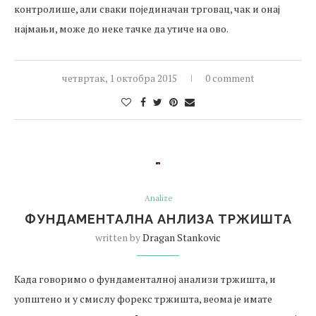
контролише, али сваки појединачан трговац, чак и онај
најмањи, може до неке тачке да утиче на ово.
четвртак, 1 октобра 2015
0 comment
Analize
ФУНДАМЕНТАЛНА АНЛИЗА ТРЖИШТА
written by
Dragan Stankovic
Када говоримо о фундаменталној анализи тржишта, и
уопштено и у смислу форекс тржишта, веома је имате