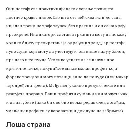
Они постају све практичнији како слегање тржишта
достиче крајње нивое. Као што сте већ схватили до сада,
ниједан тренд не траје заувек, без прекида и он се на крају
преокрене. Индикатори слегања тржишта могу да покажу
колико близу преокретања је одређени тренд, јер постоји
пуно људи који могу да учествују и још више надују балон,
пре него што пукне. Уколико успете да се извуче пре
критичне тачке, покупићете максималан профит који
форекс трендови могу потенцијално да понуде (или макар
тај одређени тренд). Међутим, укоико предуго чекате или
реагујете прерано, Ваши профити су мањи или можете чак
и да изгубите (иако би ово био веома редак след догађаја,
умањени профити су вероватнији док пуно не забрљате).
Лоша страна