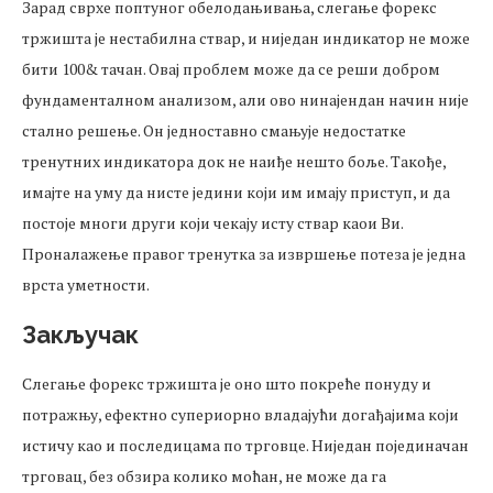
Зарад сврхе поптуног обелодањивања, слегање форекс
тржишта је нестабилна ствар, и ниједан индикатор не може
бити 100& тачан. Овај проблем може да се реши добром
фундаменталном анализом, али ово нинајендан начин није
стално решење. Он једноставно смањује недостатке
тренутних индикатора док не наиђе нешто боље. Такође,
имајте на уму да нисте једини који им имају приступ, и да
постоје многи други који чекају исту ствар каои Ви.
Проналажење правог тренутка за извршење потеза је једна
врста уметности.
Закључак
Слегање форекс тржишта је оно што покреће понуду и
потражњу, ефектно супериорно владајући догађајима који
истичу као и последицама по трговце. Ниједан појединачан
трговац, без обзира колико моћан, не може да га