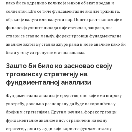
како би се одредило колико је њихов објекат вредан и
солвентан. Што се тиче фундаменталне анлизе тржишта,
објекат је валута или валутни пар. Пошто раст економије и
финансија уопште никада није статичан, заправо, ове
ствари се стално мењају, форекс трговци фунадменталне
анализе захтевају стална ажурирања и нове анализе како би
били у току са тренутним дешавањима.
Зашто би било ко засновао своју
трговинску стратегију на
фундаменталној аналлизи
Фундаментална анализа је средство, оно које има широку
употребу, довољно разноврсну да буде искоришћена у
бројним стратегијама. Другим речима, форекс трговци
фундаменталне анализе нису ограничени на једну
стратегију; они су људи који користе фундаменталну