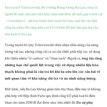
Krzysztof Tchórzewski, Bộ trưởng Năng lượng Ba Lan, cũng là
người đề xuất cho một nhà máy than mới được đề xuất gây tranh cãi
– Ostrołęka C – đã ban hành một tuyên bố thay mặt Bộ cho biết
rằng họ phản đối sáng kiến của EU về biến đổi khí hậu gây hại cho
nền kinh tế Ba Lan.
Trong tuyên bố này, Tchórzewski thừa nhận tiềm năng của năng
lượng tái tạo, nhưng cũng chỉ ra sự cần thiết phải tiếp tục sử dụng
khí thiên nhiên “ít carbon” và “than sạch”. Ngoài ra,
ông tin rằng
những hạn chế quyết liệt trong việc sử dụng nhiên liệu hóa
thạch không phải là câu trả lời khi họ nêu lên các câu hỏi về
mối quan tâm về khả năng chi trả và an ninh năng lượng.
Mặt khác, nếu Ba Lan không giảm tiêu thụ than, điều này sẽ không
phù hợp với Hiệp định Paris quy định rằng EU phải loại bỏ điện
than vào năm 2030 để đạt được mục tiêu nhiệt độ.
Do sự phụ