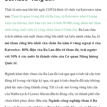
Thật là mỉa mai khi hội nghị COP24 được tổ chức tại Katowice năm
nay.
Than là quan trọng đối với Ba Lan, và Katowice nằm ở trung
tâm của Silesia, một khu vực nơi có hơn 90.000 công nhân mỏ than
sinh sống (một nửa số công nhân than ở Châu Âu).
Ba Lan chịu
trách nhiệm sản xuất than cứng lớn nhất tại Liên minh châu Âu, là
mỏ than cứng lớn nhất của châu Âu nằm ở vùng ngoại ô của
Katowice. 80% điện của Ba Lan đến từ than đá, trái ngược
với 30% ở các nước là thành viên của Cơ quan Năng lượng
Quốc tế.
Ngành khai thác than của Ba Lan đã trải qua quá trình tái cấu trúc
đáng kể trong vài thập kỷ qua, và quá trình chuyển đổi này không
phải lúc nào cũng thành công. Tất cả các mỏ trong vùng lân cận
của Walbrzych ở Lower Silesia đều bị đóng cửa, và thành phố vẫn
chưa khôi phục được điều này.
Ngành công nghiệp than ở Ba