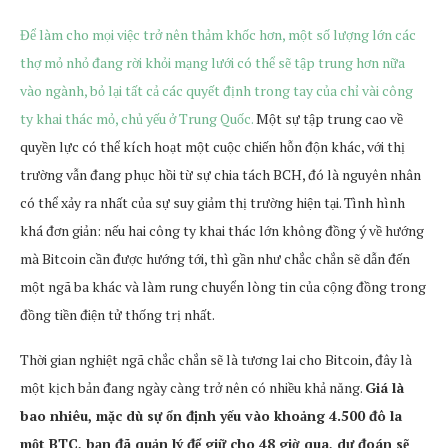
Để làm cho mọi việc trở nên thảm khốc hơn, một số lượng lớn các
thợ mỏ nhỏ đang rời khỏi mạng lưới có thể sẽ tập trung hơn nữa
vào ngành, bỏ lại tất cả các quyết định trong tay của chỉ vài công
ty khai thác mỏ, chủ yếu ở Trung Quốc.
Một sự tập trung cao về
quyền lực có thể kích hoạt một cuộc chiến hỗn độn khác, với thị
trường vẫn đang phục hồi từ sự chia tách BCH, đó là nguyên nhân
có thể xảy ra nhất của sự suy giảm thị trường hiện tại. Tình hình
khá đơn giản: nếu hai công ty khai thác lớn không đồng ý về hướng
mà Bitcoin cần được hướng tới, thì gần như chắc chắn sẽ dẫn đến
một ngã ba khác và làm rung chuyển lòng tin của cộng đồng trong
đồng tiền điện tử thống trị nhất.
Thời gian nghiệt ngã chắc chắn sẽ là tương lai cho Bitcoin, đây là
một kịch bản đang ngày càng trở nên có nhiều khả năng.
Giá là
bao nhiêu, mặc dù sự ổn định yếu vào khoảng 4.500 đô la
một BTC, bạn đã quản lý để giữ cho 48 giờ qua, dự đoán sẽ