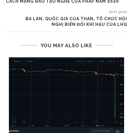
CÁCH MẠNG ĐÀO TẠO NGHỀ CỦA PHÁP NĂM 2020
next post
BA LAN, QUỐC GIA CỦA THAN, TỔ CHỨC HỘI
NGHỊ BIẾN ĐỔI KHÍ HẬU CỦA LHQ
YOU MAY ALSO LIKE