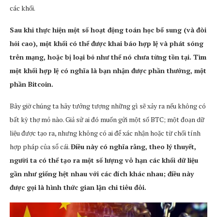
các khối.
Sau khi thực hiện một số hoạt động toán học bổ sung (và đòi
hỏi cao), một khối có thể được khai báo hợp lệ và phát sóng
trên mạng, hoặc bị loại bỏ như thể nó chưa từng tồn tại. Tìm
một khối hợp lệ có nghĩa là bạn nhận được phần thưởng, một
phần Bitcoin.
Bây giờ chúng ta hãy tưởng tượng những gì sẽ xảy ra nếu không có
bất kỳ thợ mỏ nào. Giả sử ai đó muốn gửi một số BTC; một đoạn dữ
liệu được tạo ra, nhưng không có ai để xác nhận hoặc từ chối tính
hợp pháp của sổ cái.
Điều này có nghĩa rằng, theo lý thuyết,
người ta có thể tạo ra một số lượng vô hạn các khối dữ liệu
gần như giống hệt nhau với các đích khác nhau; điều này
được gọi là hình thức gian lận chi tiêu đôi.