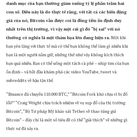
danh mục của bạn thường giảm xuống tỷ lệ phần trăm hai
con số. Điều này là do thực tế rằng, với tất cả các biến động
giá của nó, Bitcoin vẫn được coi là đồng tiền ổn định duy
nhất trên thị trường, vì vậy một cái gì đó “bị sai” với nó
thường có nghĩa là một thảm họa lớn đang hiện ra.
Một khi
bạn yên lặng với thực tế mà có thể bạn không thể làm gì nhiều khi
bạn là một người nắm giữ, những thứ như vậy không kích thích
bạn quá nhiều. Bạn có thể uống một tách cà phê – nhịp tim của bạn
ổn định – và bắt đầu khám phá các video YouTube, tweet và
subreddits về hậu tận thế.
“Binance đã chuyển 110.000 BTC,” “Bitcoin Fork khó chịu vì bị đổ
lỗi?” “Craig Wright chịu trách nhiệm về vụ sụp đổ của thị trường
Bitcoin”, “Bộ Tư pháp Mỹ khảo sát Tether về thao túng giá
Bitcoin” – đây chỉ là một số tiêu đề có thể “giải thích” về những gì
thực sự đã xảy ra.