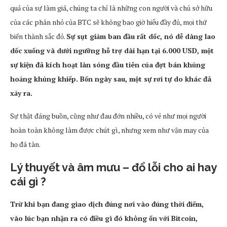
quả của sự làm giá, chúng ta chỉ là những con người và chủ sở hữu
của các phân nhỏ của BTC sẽ không bao giờ hiểu đầy đủ, mọi thứ
biến thành sắc đỏ.
Sự sụt giảm ban đầu rất dốc, nó dễ dàng lao
dốc xuống và dưới ngưỡng hỗ trợ dài hạn tại 6.000 USD, một
sự kiện đã kích hoạt làn sóng đầu tiên của đợt bán khủng
hoảng khủng khiếp. Bốn ngày sau, một sự rơi tự do khác đã
xảy ra.
Sự thật đáng buồn, cũng như đau đớn nhiều, có vẻ như mọi người
hoàn toàn không làm được chút gì, nhưng xem như vận may của
họ đã tàn.
Lý thuyết và âm mưu – đổ lỗi cho ai hay
cái gì ?
Trừ khi bạn đang giao dịch đúng nơi vào đúng thời điểm,
vào lúc bạn nhận ra có điều gì đó không ổn với Bitcoin,