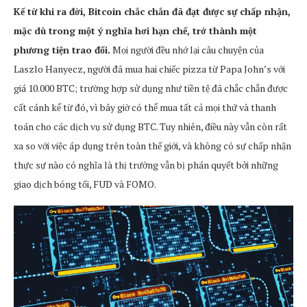
Kể từ khi ra đời, Bitcoin chắc chắn đã đạt được sự chấp nhận,
mặc dù trong một ý nghĩa hơi hạn chế, trở thành một
phương tiện trao đổi.
Mọi người đều nhớ lại câu chuyện của
Laszlo Hanyecz, người đã mua hai chiếc pizza từ Papa John’s với
giá 10.000 BTC; trường hợp sử dụng như tiền tệ đã chắc chắn được
cất cánh kể từ đó, vì bây giờ có thể mua tất cả mọi thứ và thanh
toán cho các dịch vụ sử dụng BTC. Tuy nhiên, điều này vẫn còn rất
xa so với việc áp dụng trên toàn thế giới, và không có sự chấp nhận
thực sự nào có nghĩa là thị trường vẫn bị phán quyết bởi những
giao dịch bóng tối, FUD và FOMO.