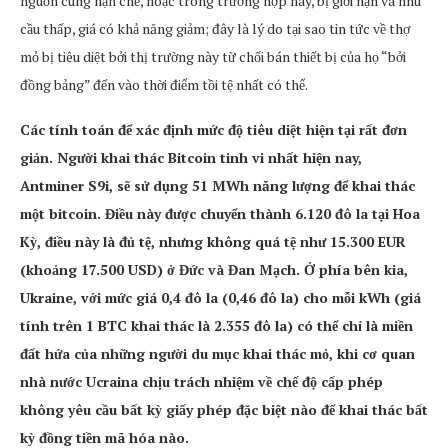
nguồn cung hạn chế, hoặc trong trường hợp này, bị giới hạn và nhu
cầu thấp, giá có khả năng giảm; đây là lý do tại sao tin tức về thợ
mỏ bị tiêu diệt bởi thị trường này từ chối bán thiết bị của họ “bởi
đồng bảng” đến vào thời điểm tồi tệ nhất có thể.
Các tính toán để xác định mức độ tiêu diệt hiện tại rất đơn
giản. Người khai thác Bitcoin tinh vi nhất hiện nay,
Antminer S9i, sẽ sử dụng 51 MWh năng lượng để khai thác
một bitcoin. Điều này được chuyển thành 6.120 đô la tại Hoa
Kỳ, điều này là đủ tệ, nhưng không quá tệ như 15.300 EUR
(khoảng 17.500 USD) ở Đức và Đan Mạch. Ở phía bên kia,
Ukraine, với mức giá 0,4 đô la (0,46 đô la) cho mỗi kWh (giá
tính trên 1 BTC khai thác là 2.355 đô la) có thể chỉ là miền
đất hứa của những người du mục khai thác mỏ, khi cơ quan
nhà nước Ucraina chịu trách nhiệm về chế độ cấp phép
không yêu cầu bất kỳ giấy phép đặc biệt nào để khai thác bất
kỳ đồng tiền mã hóa nào.