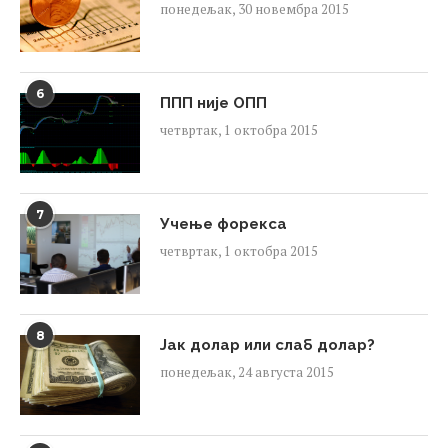
понедељак, 30 новембра 2015
6
ППП није ОПП
четвртак, 1 октобра 2015
7
Учење форекса
четвртак, 1 октобра 2015
8
Јак долар или слаб долар?
понедељак, 24 августа 2015