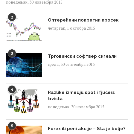
понедељак, 30 новембра 2015
2
Оптерећени покретни просек
четвртак, 1 октобра 2015
3
Трговински софтвер сигнали
среда, 30 септембра 2015
4
Razlike izmedju spot i fjučers
trzista
понедељак, 30 новембра 2015
5
Forex ili peni akcije – Sta je bolje?