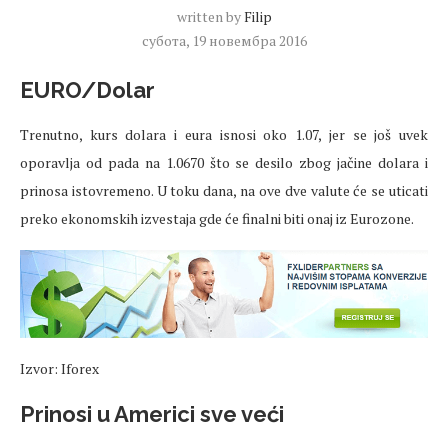
written by
Filip
субота, 19 новембра 2016
EURO/Dolar
Trenutno, kurs dolara i eura isnosi oko 1.07, jer se još uvek
oporavlja od pada na 1.0670 što se desilo zbog jačine dolara i
prinosa istovremeno. U toku dana, na ove dve valute će se uticati
preko ekonomskih izvestaja gde će finalni biti onaj iz Eurozone.
Izvor: Iforex
Prinosi u Americi sve veći