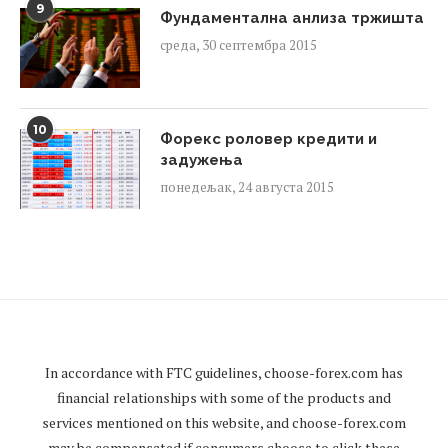
9
Фундаментална анлиза тржишта
среда, 30 септембра 2015
10
Форекс роловер кредити и
задужења
понедељак, 24 августа 2015
In accordance with FTC guidelines,
choose-forex.com
has
financial relationships with some of the products and
services mentioned on this website, and
choose-forex.com
may be compensated if consumers choose to click these