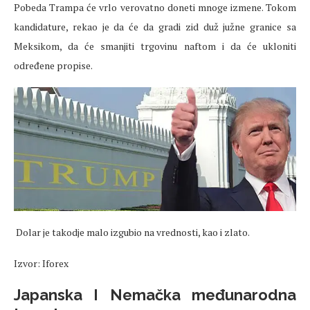
Pobeda Trampa će vrlo verovatno doneti mnoge izmene. Tokom
kandidature, rekao je da će da gradi zid duž južne granice sa
Meksikom, da će smanjiti trgovinu naftom i da će ukloniti
određene propise.
Dolar je takodje malo izgubio na vrednosti, kao i zlato.
Izvor: Iforex
Japanska I Nemačka međunarodna