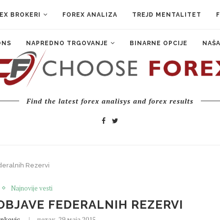
EX BROKERI
FOREX ANALIZA
TREJD MENTALITET
ONS
NAPREDNO TRGOVANJE
BINARNE OPCIJE
NAŠA
Find the latest forex analisys and forex results
deralnih Rezervi
Najnovije vesti
OBJAVE FEDERALNIH REZERVI
nkovic
петак, 29 маја 2015