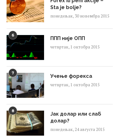
Forex ili peni akcije –
Sta je bolje?
понедељак, 30 новембра 2015
6
ППП није ОПП
четвртак, 1 октобра 2015
7
Учење форекса
четвртак, 1 октобра 2015
8
Јак долар или слаб
долар?
понедељак, 24 августа 2015