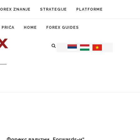
FOREX ZNANJE
STRATEGIJE
PLATFORME
 PRIČA
HOME
FOREX GUIDES
Форекс валутни „Forwards-и“