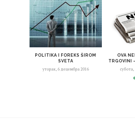
 FOREX
POLITIKA I FOREKS ŠIROM
OVA NE
SLIMO
SVETA
TRGOVINI –
уторак, 6 децембра 2016
субота,
ра 2016