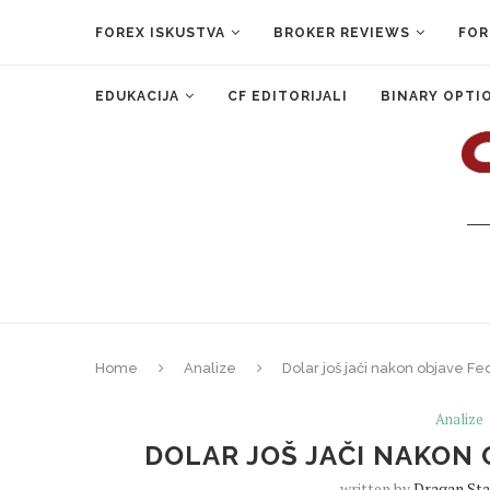
FOREX ISKUSTVA
BROKER REVIEWS
FOR
EDUKACIJA
CF EDITORIJALI
BINARY OPTI
Home
Analize
Dolar još jači nakon objave Fe
Analize
DOLAR JOŠ JAČI NAKON 
written by
Dragan Sta