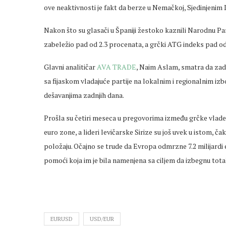
ove neaktivnosti je fakt da berze u Nemačkoj, Sjedinjenim D
Nakon što su glasači u Španiji žestoko kaznili Narodnu Part
zabeležio pad od 2.3 procenata, a grčki ATG indeks pad o
Glavni analitičar
AVA TRADE
, Naim Aslam, smatra da zadn
sa fijaskom vladajuće partije na lokalnim i regionalnim izb
dešavanjima zadnjih dana.
Prošla su četiri meseca u pregovorima između grčke vlade 
euro zone, a lideri levičarske Sirize su još uvek u istom, č
položaju. Očajno se trude da Evropa odmrzne 7.2 milijardi
pomoći koja im je bila namenjena sa ciljem da izbegnu tota
EURUSD
USD/EUR