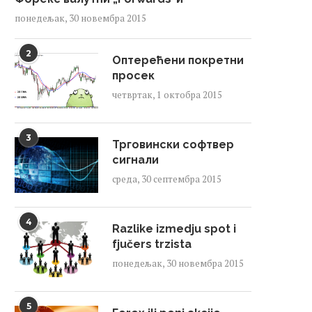
понедељак, 30 новембра 2015
2
Оптерећени покретни
просек
четвртак, 1 октобра 2015
3
Трговински софтвер
сигнали
среда, 30 септембра 2015
4
Razlike izmedju spot i
fjučers trzista
понедељак, 30 новембра 2015
5