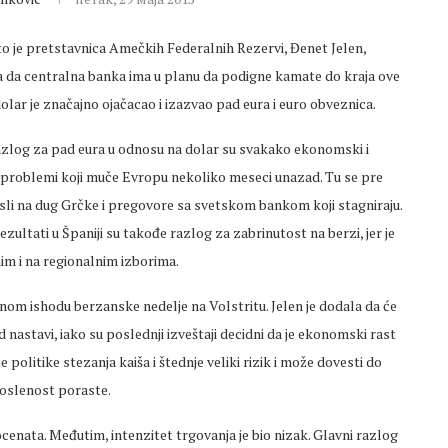
o je pretstavnica Amečkih Federalnih Rezervi, Đenet Jelen,
a da centralna banka ima u planu da podigne kamate do kraja ove
olar je značajno ojačacao i izazvao pad eura i euro obveznica.
azlog za pad eura u odnosu na dolar su svakako ekonomski i
i problemi koji muče Evropu nekoliko meseci unazad. Tu se pre
sli na dug Grčke i pregovore sa svetskom bankom koji stagniraju.
ezultati u Španiji su takođe razlog za zabrinutost na berzi, jer je
nim i na regionalnim izborima.
om ishodu berzanske nedelje na Volstritu. Jelen je dodala da će
 nastavi, iako su poslednji izveštaji decidni da je ekonomski rast
olitike stezanja kaiša i štednje veliki rizik i može dovesti do
poslenost poraste.
cenata. Međutim, intenzitet trgovanja je bio nizak. Glavni razlog