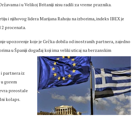
ržavama i u Velikoj Britaniji nisu radili za vreme praznika.
iju i njihovog lidera Marijana Rahoju na izborima, indeks IBEX je
d 2 procenata.
je upozorenje koje je Grčka dobila od inostranih partnera, zajedno
orima u Španiji događaj koji ima veliki uticaj na berzanskim
i partnera iz
ak u gorem
 evra preostale
lni kolaps.