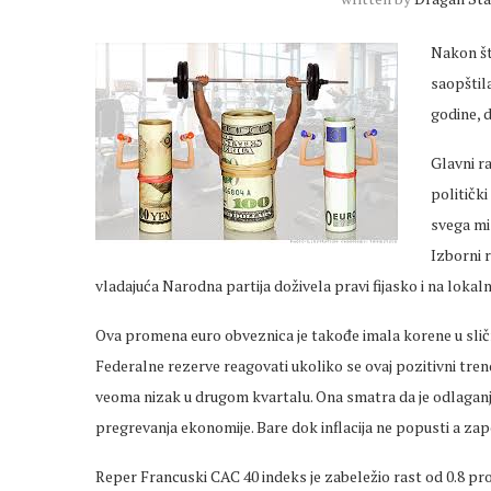
Nakon št
saopštil
godine, d
Glavni r
političk
svega mi
Izborni r
vladajuća Narodna partija doživela pravi fijasko i na lokal
Ova promena euro obveznica je takođe imala korene u sličn
Federalne rezerve reagovati ukoliko se ovaj pozitivni trend
veoma nizak u drugom kvartalu. Ona smatra da je odlaganje p
pregrevanja ekonomije. Bare dok inflacija ne popusti a za
Reper Francuski CAC 40 indeks je zabeležio rast od 0.8 pro