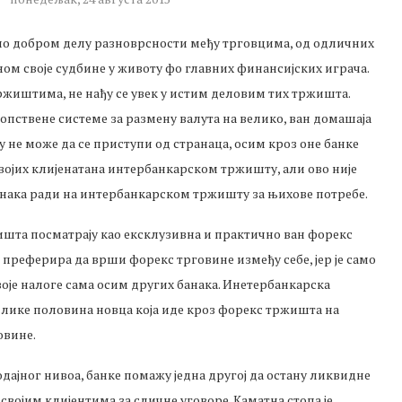
ило добром делу разноврсности међу трговцима, од одличних
ном своје судбине у животу фо главних финансијских играча.
ржиштима, не нађу се увек у истим деловим тих тржишта.
сопствене системе за размену валута на велико, ван домашаја
не може да се приступи од странаца, осим кроз оне банке
х својих клијенатана интербанкарском тржишту, али ово није
банака ради на интербанкарском тржишту за њихове потребе.
ишта посматрају као ексклузивна и практично ван форекс
но преферира да врши форекс трговине између себе, јер је само
је налоге сама осим других банака. Инетербанкарска
илике половина новца која иде кроз форекс тржишта на
овине.
дајног нивоа, банке помажу једна другој да остану ликвидне
својим клијентима за сличне уговоре. Каматна стопа је