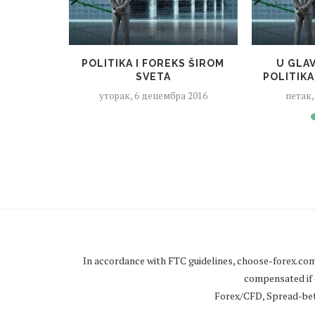
POLITIKA I FOREKS ŠIROM
U GLA
SVETA
POLITIKA
уторак, 6 децембра 2016
петак,
In accordance with FTC guidelines,
choose-forex.co
compensated if c
Forex/CFD, Spread-betti